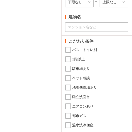
〜
建物名
こだわり条件
バス・トイレ別
2階以上
駐車場あり
ペット相談
洗濯機置場あり
独立洗面台
エアコンあり
都市ガス
温水洗浄便座