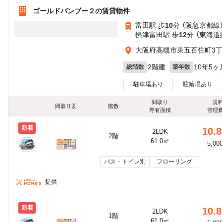
ゴールドバンブー２の賃貸物件
富田駅 歩
10
分 （阪急京都線
摂津富田駅 歩
12
分 （東海道
大阪府高槻市東五百住町3
2階建
10年5ヶ
総階数
築年数
駐車場あり
駐輪場あり
間取り
賃
間取り図
階数
専有面積
管理
新着
10.8
2LDK
2階
61.0㎡
5,00
バス・トイレ別
フローリング
提供
新着
10.8
2LDK
1階
61.0㎡