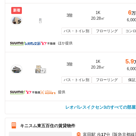
新着
6
1K
万
3階
20.28㎡
6,00
バス・トイレ別
フローリング
コンロ
ほか提供
5.9
1K
3階
20.28㎡
6,00
バス・トイレ別
フローリング
保証
提供
レオパレスイクセン3のすべての部屋
キニスム東五百住の賃貸物件
富田駅 歩
17
分 （阪急京都線