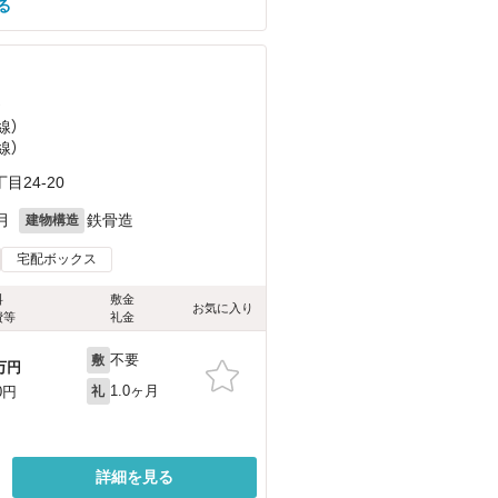
る
）
線）
線）
24-20
月
鉄骨造
建物構造
宅配ボックス
料
敷金
お気に入り
費等
礼金
不要
敷
万円
1.0ヶ月
0円
礼
詳細を見る