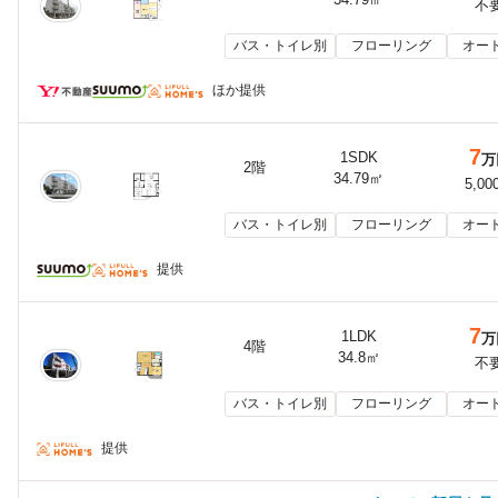
不
バス・トイレ別
フローリング
オー
ほか提供
7
1SDK
万
2階
34.79㎡
5,00
バス・トイレ別
フローリング
オー
提供
7
1LDK
万
4階
34.8㎡
不
バス・トイレ別
フローリング
オー
提供