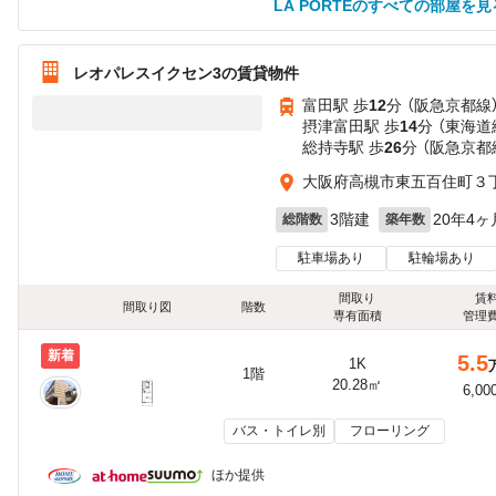
LA PORTEのすべての部屋を見
レオパレスイクセン3の賃貸物件
富田駅 歩
12
分 （阪急京都線
摂津富田駅 歩
14
分 （東海道
総持寺駅 歩
26
分 （阪急京都
大阪府高槻市東五百住町３丁目
3階建
20年4ヶ
総階数
築年数
駐車場あり
駐輪場あり
間取り
賃
間取り図
階数
専有面積
管理
新着
5.5
1K
1階
20.28㎡
6,00
バス・トイレ別
フローリング
ほか提供