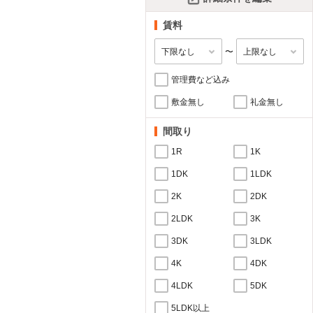
賃料
〜
管理費など込み
敷金無し
礼金無し
間取り
1R
1K
1DK
1LDK
2K
2DK
2LDK
3K
3DK
3LDK
4K
4DK
4LDK
5DK
5LDK以上