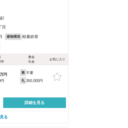
）
線）
丁目
月
軽量鉄骨
建物構造
料
敷金
お気に入り
費等
礼金
不要
敷
万円
350,000円
0円
礼
詳細を見る
を見る