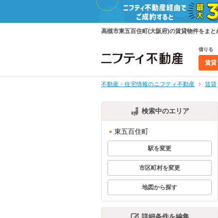
高槻市東五百住町(大阪府)の賃貸物件をま
借りる
賃貸
不動産・住宅情報のニフティ不動産
賃貸
検索中のエリア
東五百住町
駅を変更
市区町村を変更
地図から探す
詳細条件を編集