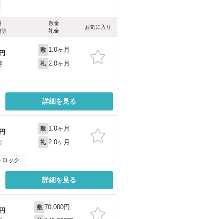
料
敷金
お気に入り
費等
礼金
1.0ヶ月
敷
円
2.0ヶ月
要
礼
詳細を見る
1.0ヶ月
敷
円
2.0ヶ月
要
礼
トロック
詳細を見る
70,000円
敷
円