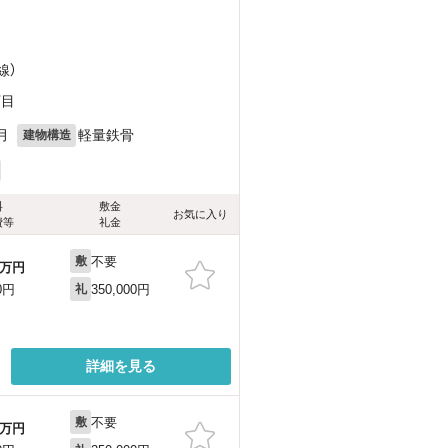
）
線）
丁目
月
軽量鉄骨
建物構造
料
敷金
お気に入り
費等
礼金
不要
敷
万円
350,000円
0円
礼
詳細を見る
不要
敷
万円