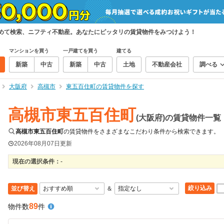
とめて検索、ニフティ不動産。あなたにピッタリの賃貸物件をみつけよう！
マンションを買う
一戸建てを買う
建てる
新築
中古
新築
中古
土地
不動産会社
調べる
大阪府
高槻市
東五百住町の賃貸物件を探す
高槻市東五百住町
(大阪府)の賃貸物件一覧
高槻市東五百住町
の賃貸物件をさまざまなこだわり条件から検索できます。
2026年08月07日
更新
現在の選択条件：
-
絞り込み
並び替え
＆
89
物件数
件