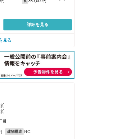
350,000円
0円
礼
詳細を見る
を見る
）
線）
線）
丁目
月
RC
建物構造