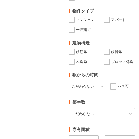
物件タイプ
マンション
アパート
一戸建て
建物構造
鉄筋系
鉄骨系
木造系
ブロック構造
駅からの時間
バス可
築年数
専有面積