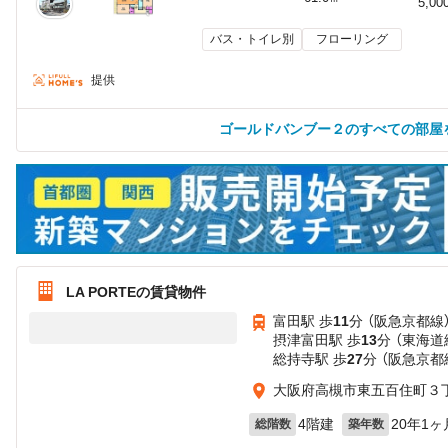
5,00
バス・トイレ別
フローリング
提供
ゴールドバンブー２のすべての部屋
LA PORTEの賃貸物件
富田駅 歩
11
分 （阪急京都線
摂津富田駅 歩
13
分 （東海道
総持寺駅 歩
27
分 （阪急京都
大阪府高槻市東五百住町３
4階建
20年1ヶ
総階数
築年数