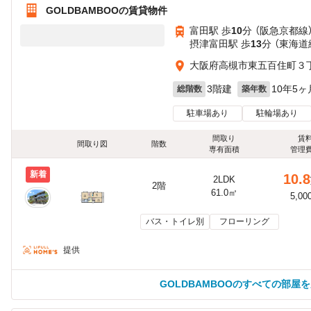
GOLDBAMBOOの賃貸物件
富田駅 歩
10
分 （阪急京都線
摂津富田駅 歩
13
分 （東海道
大阪府高槻市東五百住町３
3階建
10年5ヶ
総階数
築年数
駐車場あり
駐輪場あり
間取り
賃
間取り図
階数
専有面積
管理
新着
10.8
2LDK
2階
61.0㎡
5,00
バス・トイレ別
フローリング
提供
GOLDBAMBOOのすべての部屋