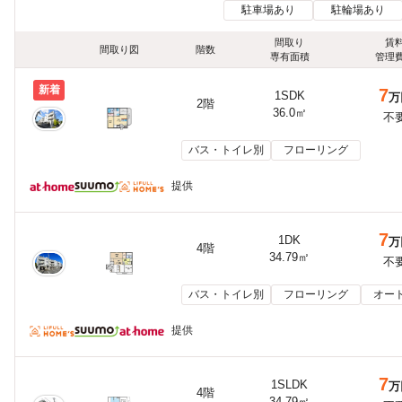
駐車場あり
駐輪場あり
間取り
賃
間取り図
階数
専有面積
管理
新着
7
1SDK
万
2階
36.0㎡
不
バス・トイレ別
フローリング
提供
7
1DK
万
4階
34.79㎡
不
バス・トイレ別
フローリング
オー
提供
7
1SLDK
万
4階
34.79㎡