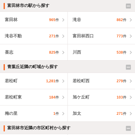
富田林市の駅から探す
富田林
滝谷
965
件
862
件
滝谷不動
富田林西口
271
件
773
件
喜志
川西
825
件
538
件
青葉丘近隣の町域から探す
若松町
若松町西
1,281
件
279
件
若松町東
旭ケ丘町
184
件
103
件
梅の里
加太
1
件
271
件
富田林市近隣の市区町村から探す