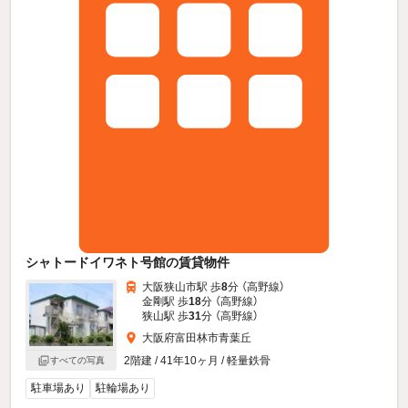
シャトードイワネト号館の賃貸物件
大阪狭山市駅 歩
8
分 （高野線）
金剛駅 歩
18
分 （高野線）
狭山駅 歩
31
分 （高野線）
大阪府富田林市青葉丘
2階建 / 41年10ヶ月 / 軽量鉄骨
すべての写真
駐車場あり
駐輪場あり