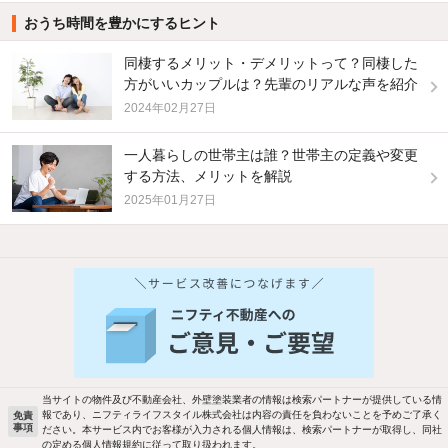
おうち時間を豊かにするヒント
同棲するメリット・デメリットって？同棲した
方がいいカップルは？先輩のリアルな声を紹介
2024年02月27日
一人暮らしの世帯主は誰？世帯主の定義や変更
する方法、メリットを解説
2025年01月27日
他の人はこんな条件で絞り込んでいます！
人気のこだわり条件
バス・トイレ別
2階以上
駐車場あり
ペット相談
当サイトの物件及び不動産会社、外壁塗装業者の情報は検索パートナーが提供している情
報であり、ニフティライフスタイル株式会社は内容の責任を負わないことを予めご了承く
免責
事項
ださい。本サービス内でお客様が入力される個人情報は、検索パートナーが取得し、同社
洗濯機置場あり
独立洗面台
の定める個人情報規約に従って取り扱われます。