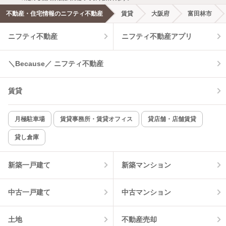
不動産・住宅情報のニフティ不動産
賃貸
大阪府
富田林市
エアコンあり
都市ガス
ニフティ不動産
ニフティ不動産アプリ
温水洗浄便座
オートロック
＼Because／ ニフティ不動産
コンロ2口以上
追焚き機能
賃貸
TV付インターホン
角部屋
新着のみ
インターネット無料
月極駐車場
賃貸事務所・賃貸オフィス
貸店舗・店舗賃貸
貸し倉庫
該当件数:
物件一覧に反映
11
件
新築一戸建て
新築マンション
中古一戸建て
中古マンション
土地
不動産売却