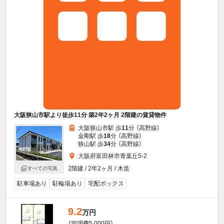
大阪狭山市駅より徒歩11分 築2年2ヶ月 2階建の賃貸物件
大阪狭山市駅 歩
11
分 （高野線）
金剛駅 歩
18
分 （高野線）
狭山駅 歩
34
分 （高野線）
大阪府富田林市青葉丘5-2
2階建 / 2年2ヶ月 / 木造
すべての写真
駐車場あり
駐輪場あり
宅配ボックス
9.2
万円
（管理費5,000円）