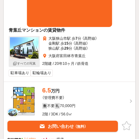
青葉丘マンションの賃貸物件
大阪狭山市駅 歩
7
分 （高野線）
金剛駅 歩
15
分 （高野線）
狭山駅 歩
29
分 （高野線）
大阪府富田林市青葉丘
2階建 / 20年10ヶ月 / 鉄骨造
すべての写真
駐車場あり
駐輪場あり
6.5
万円
（管理費不要）
不要
70,000円
敷
礼
2階 / 3DK / 56.0㎡
お問い合わせ
（無料）