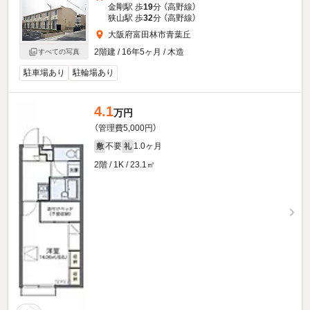
金剛駅 歩
19
分 （高野線）
狭山駅 歩
32
分 （高野線）
大阪府富田林市青葉丘
2階建 / 16年5ヶ月 / 木造
すべての写真
駐車場あり
駐輪場あり
4.1
万円
（管理費5,000円）
不要
1.0ヶ月
敷
礼
2階 / 1K / 23.1㎡