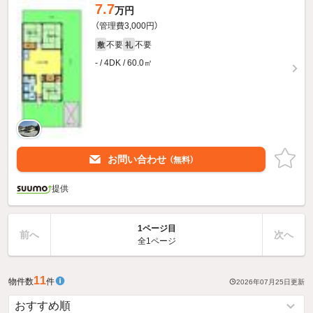
7.7
万円
（管理費3,000円）
不要
不要
敷
礼
- / 4DK / 60.0㎡
お問い合わせ
（無料）
提供
1ページ目
前へ
次へ
全1ページ
11
物件数
件
2026年07月25日
更新