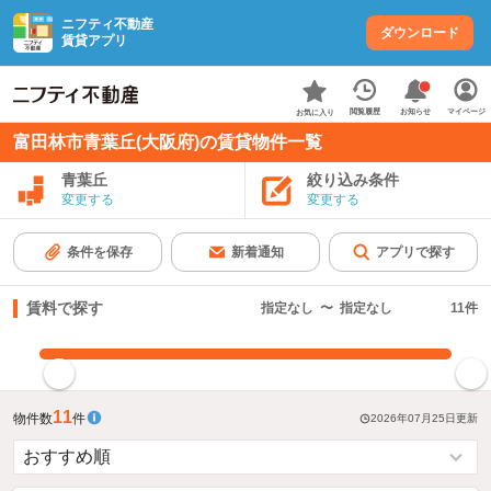
ニフティ不動産
ダウンロード
賃貸アプリ
お知らせ
閲覧履歴
マイページ
お気に入り
富田林市青葉丘(大阪府)の賃貸物件一覧
青葉丘
絞り込み条件
変更する
変更する
条件を保存
新着通知
アプリで探す
賃料で探す
指定なし
〜
指定なし
11
件
指定した賃料で絞り込む
11
物件数
件
2026年07月25日
更新