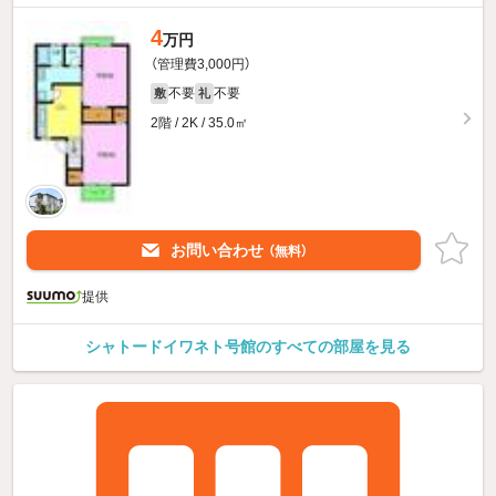
4
万円
（管理費3,000円）
不要
不要
敷
礼
2階 / 2K / 35.0㎡
お問い合わせ
（無料）
提供
シャトードイワネト号館のすべての部屋を見る