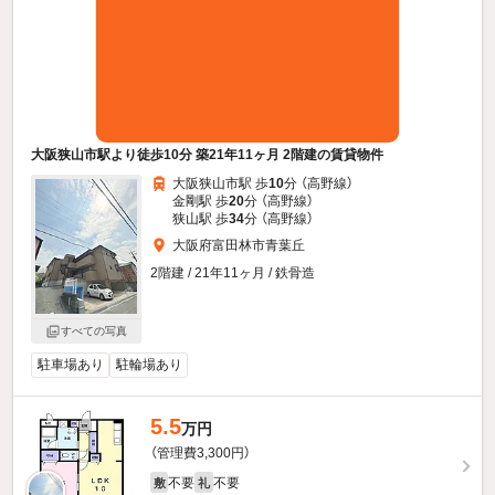
大阪狭山市駅より徒歩10分 築21年11ヶ月 2階建の賃貸物件
大阪狭山市駅 歩
10
分 （高野線）
金剛駅 歩
20
分 （高野線）
狭山駅 歩
34
分 （高野線）
大阪府富田林市青葉丘
2階建 / 21年11ヶ月 / 鉄骨造
すべての写真
駐車場あり
駐輪場あり
5.5
万円
（管理費3,300円）
不要
不要
敷
礼