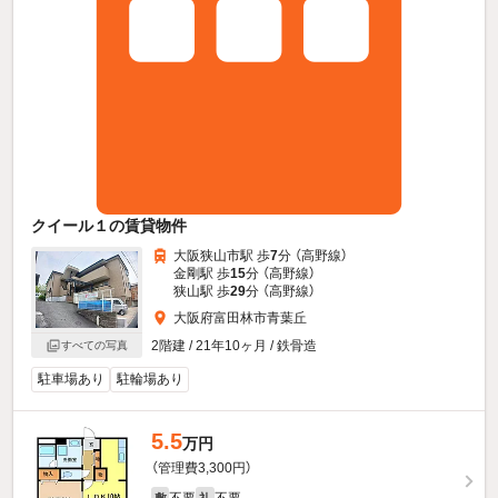
クイール１の賃貸物件
大阪狭山市駅 歩
7
分 （高野線）
金剛駅 歩
15
分 （高野線）
狭山駅 歩
29
分 （高野線）
大阪府富田林市青葉丘
2階建 / 21年10ヶ月 / 鉄骨造
すべての写真
駐車場あり
駐輪場あり
5.5
万円
（管理費3,300円）
不要
不要
敷
礼