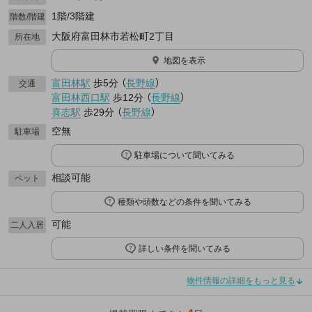
1階/3階建
階数/階建
大阪府富田林市若松町2丁目
所在地
地図を表示
富田林駅
歩5分
（
長野線
）
交通
富田林西口駅
歩12分
（
長野線
）
喜志駅
歩29分
（
長野線
）
空無
駐車場
駐車場について聞いてみる
相談可能
ペット
種類や頭数などの条件を聞いてみる
可能
二人入居
詳しい条件を聞いてみる
物件情報の詳細をもっと見る