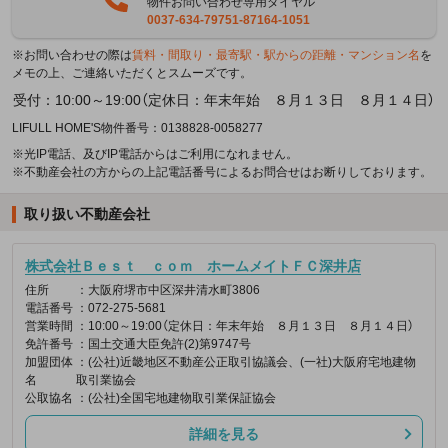
物件お問い合わせ専用ダイヤル
0037-634-79751-87164-1051
※お問い合わせの際は
賃料・間取り・最寄駅・駅からの距離・マンション名
を
メモの上、ご連絡いただくとスムーズです。
受付：10:00～19:00（定休日：年末年始 ８月１３日 ８月１４日）
LIFULL HOME'S物件番号：0138828-0058277
※光IP電話、及びIP電話からはご利用になれません。
※不動産会社の方からの上記電話番号によるお問合せはお断りしております。
取り扱い不動産会社
株式会社Ｂｅｓｔ ｃｏｍ ホームメイトＦＣ深井店
住所
：大阪府堺市中区深井清水町3806
電話番号
：072-275-5681
営業時間
：10:00～19:00（定休日：年末年始 ８月１３日 ８月１４日）
免許番号
：国土交通大臣免許(2)第9747号
加盟団体
：(公社)近畿地区不動産公正取引協議会、(一社)大阪府宅地建物
名
取引業協会
公取協名
：(公社)全国宅地建物取引業保証協会
詳細を見る