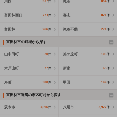
川西
滝谷
537
件
854
件
富田林西口
喜志
773
件
821
件
富田林
滝谷不動
966
件
271
件
富田林市の町域から探す
山中田町
旭ケ丘町
20
件
103
件
木戸山町
新家
77
件
65
件
寿町
甲田
380
件
149
件
富田林市近隣の市区町村から探す
茨木市
八尾市
3,896
件
2,927
件