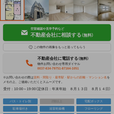
空室確認や見学予約など
不動産会社に相談する
（無料）
この物件の画像をもっと送ってもらう
不動産会社に電話する
（無料）
物件お問い合わせ専用ダイヤル
0037-634-79751-87164-1051
※お問い合わせの際は
賃料・間取り・最寄駅・駅からの距離・マンション名
を
メモの上、ご連絡いただくとスムーズです。
受付：10:00～19:00（定休日：年末年始 ８月１３日 ８月１４日）
バス・トイレ別
2階以上
宅配ボックス
駐車場付き
浴室乾燥機
フローリング