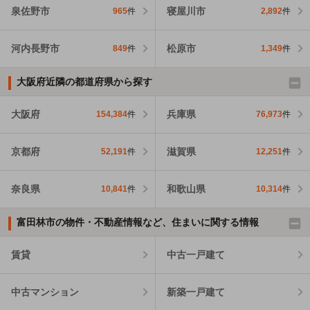
泉佐野市
寝屋川市
965
件
2,892
件
河内長野市
松原市
849
件
1,349
件
大阪府近隣の都道府県から探す
大阪府
兵庫県
154,384
件
76,973
件
京都府
滋賀県
52,191
件
12,251
件
奈良県
和歌山県
10,841
件
10,314
件
富田林市の物件・不動産情報など、住まいに関する情報
賃貸
中古一戸建て
中古マンション
新築一戸建て