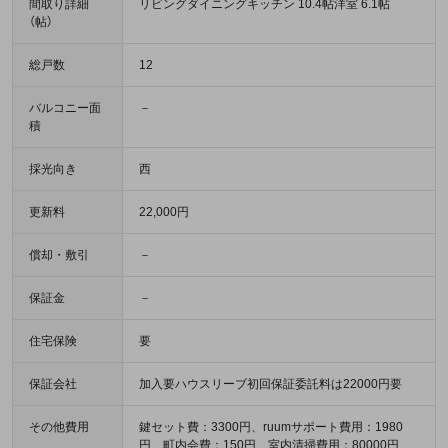
間取り詳細
リビングダイニングキッチン 10.4帖洋室 6.1帖
（帖）
総戸数
12
バルコニー面
－
積
採光向き
西
更新料
22,000円
償却・敷引
－
保証金
－
住宅保険
要
保証会社
加入要ハウスリーブ初回保証委託料は22000円要
その他費用
鍵セット費：3300円、ruumサポート費用：1980
円、町内会費：150円、室内清掃費用：80000円