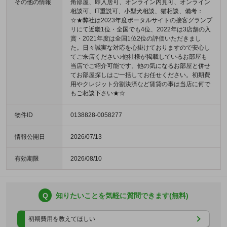
その他の情報
角部屋、即入居可、オンライン内見可、オンライン
相談可、IT重説可、小型犬相談、猫相談、備考：
☆★弊社は2023年度ポータルサイトの接客グランプ
リにて近畿1位・全国でも4位、2022年は3店舗の入
賞・2021年度は全国1位2位の評価いただきまし
た。日々誠実な対応を心掛けておりますので安心し
てご来店ください♪他社様が掲載しているお部屋も
当店でご紹介可能です。他の気になるお部屋と併せ
てお部屋探しはご一括してお任せください。初期費
用やクレジット分割決済など賃貸の事は当店に何で
もご相談下さい★☆
物件ID
0138828-0058277
情報公開日
2026/07/13
有効期限
2026/08/10
Q
知りたいことを気軽に質問できます(無料)
初期費用を教えてほしい