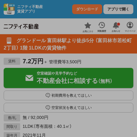
ニフティ不動産
ダウンロード
アプリで開く
賃貸アプリ
お知らせ
閲覧履歴
マイページ
お気に入り
グランドール 富田林駅より徒歩5分 （富田林市若松町
2丁目） 1階 1LDKの賃貸物件
7.2万円
賃料
＋ 管理費等3,500円
空室確認や見学予約など
不動産会社に相談する
（無料）
初期費用を教えてほしい
空室状況を教えてほしい
無 / 92,000円
敷/礼
1LDK（専有面積：40.1㎡）
間取り
2021年11月
築年月