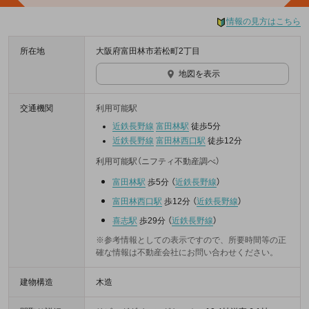
情報の見方はこちら
所在地
大阪府富田林市若松町2丁目
地図を表示
交通機関
利用可能駅
近鉄長野線
富田林駅
徒歩5分
近鉄長野線
富田林西口駅
徒歩12分
利用可能駅（ニフティ不動産調べ）
富田林駅
歩5分
（
近鉄長野線
）
富田林西口駅
歩12分
（
近鉄長野線
）
喜志駅
歩29分
（
近鉄長野線
）
※参考情報としての表示ですので、所要時間等の正
確な情報は不動産会社にお問い合わせください。
建物構造
木造