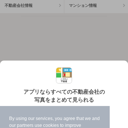
不動産会社情報
マンション情報
アプリならすべての不動産会社の
写真をまとめて見られる
対応機種
個人情報保護ポリシー
利用規約
運営会社
✔️
たくさんの写真でイメージふくらむ
ヘルプ・お問い合わせ
採用情報
By using our services, you agree that we and
✔️
高速表示で似た物件も見つけやすい
our
partners
use cookies to improve
✔️
便利な通知機能も充実