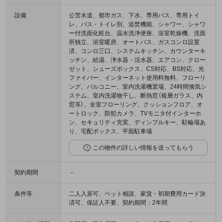
設備
公営水道、都市ガス、下水、専用バス、専用トイ
レ、バス・トイレ別、追焚機能、シャワー、シャワ
ー付洗面化粧台、温水洗浄便座、浴室乾燥機、洗面
所独立、浴室暖房、オートバス、ガスコンロ設置
済、コンロ三口、システムキッチン、カウンターキ
ッチン、給湯、浄水器・活水器、エアコン、クロー
ゼット、シューズボックス、CS対応、BS対応、光
ファイバー、インターネット使用料無料、フローリ
ング、バルコニー、室内洗濯機置場、24時間換気シ
ステム、室内洗濯物干し、断熱窓（複層ガラス、内
窓等）、全室フローリング、クッションフロア、オ
ートロック、防犯カメラ、TVモニタ付インターホ
ン、セキュリティ充実、ディンプルキー、駐輪場あ
り、宅配ボックス、平面駐車場
この物件の詳しい情報を送ってもらう
契約期間
－
条件等
二人入居可、ペット相談、家賃・初期費用カード決
済可、保証人不要、契約期間：2年間