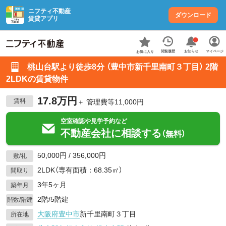
ニフティ不動産
ダウンロード
賃貸アプリ
お知らせ
閲覧履歴
マイページ
お気に入り
桃山台駅より徒歩8分 （豊中市新千里南町３丁目） 2階
2LDKの賃貸物件
17.8万円
賃料
＋ 管理費等11,000円
空室確認や見学予約など
不動産会社に相談する
（無料）
50,000円 / 356,000円
敷/礼
2LDK（専有面積：68.35㎡）
間取り
3年5ヶ月
築年月
2階/5階建
階数/階建
大阪府
豊中市
新千里南町３丁目
所在地