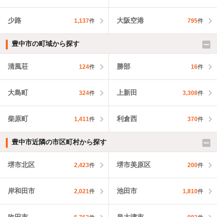
少路
大阪空港
1,137
件
795
件
豊中市の町域から探す
清風荘
勝部
124
件
16
件
大島町
上新田
324
件
3,308
件
柴原町
利倉西
1,411
件
370
件
豊中市近隣の市区町村から探す
堺市北区
堺市美原区
2,423
件
200
件
岸和田市
池田市
2,021
件
1,810
件