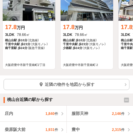
17.8
17.8
17.8
万円
万円
3LDK
78.66㎡
3LDK
78.66㎡
3LDK
桃山台駅
歩10分
（北急線）
桃山台駅
歩10分
（北急線）
桃山台駅
千里中央駅
歩23分
（大阪モノレ）
千里中央駅
歩23分
（大阪モノレ）
千里中央
南千里駅
歩24分
（阪急千里線）
少路駅
歩24分
（大阪モノレ）
南千里駅
大阪府豊中市新千里南町2丁目
大阪府豊中市新千里南町２
大阪府豊
近隣の物件を地図から探す
桃山台近隣の駅から探す
庄内
服部天神
1,840
件
2,146
件
柴原阪大前
豊中
1,931
件
2,315
件