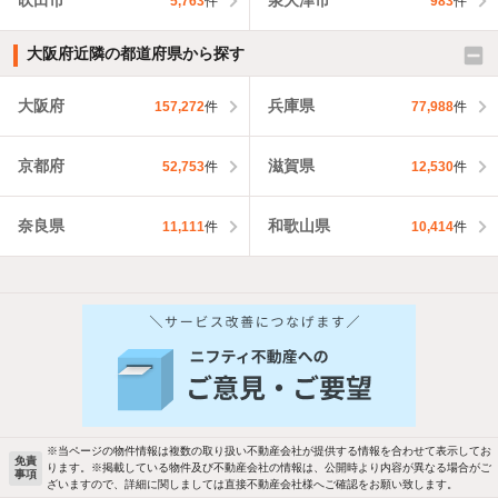
吹田市
泉大津市
5,763
件
983
件
大阪府近隣の都道府県から探す
大阪府
兵庫県
157,272
件
77,988
件
京都府
滋賀県
52,753
件
12,530
件
奈良県
和歌山県
11,111
件
10,414
件
※当ページの物件情報は複数の取り扱い不動産会社が提供する情報を合わせて表示してお
免責
ります。※掲載している物件及び不動産会社の情報は、公開時より内容が異なる場合がご
事項
ざいますので、詳細に関しましては直接不動産会社様へご確認をお願い致します。