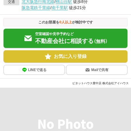
北大阪急行南北線
/
桃山台駅
徒歩8分
交通
阪急電鉄千里線
/
南千里駅
徒歩21分
このお部屋を
0
人以上
が検討中です
空室確認や見学予約など
不動産会社に相談する
（無料）
お気に入り登録
LINEで送る
Mailで共有
ピタットハウス豊中店 株式会社アイハウス