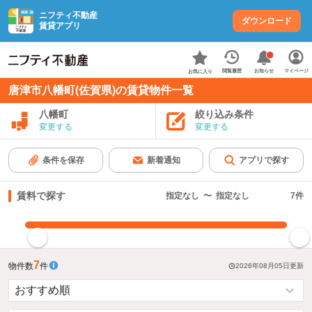
ニフティ不動産
ダウンロード
賃貸アプリ
お知らせ
閲覧履歴
マイページ
お気に入り
唐津市八幡町(佐賀県)の賃貸物件一覧
八幡町
絞り込み条件
変更する
変更する
条件を保存
新着通知
アプリで探す
賃料で探す
指定なし
〜
指定なし
7
件
指定した賃料で絞り込む
7
物件数
件
2026年08月05日
更新