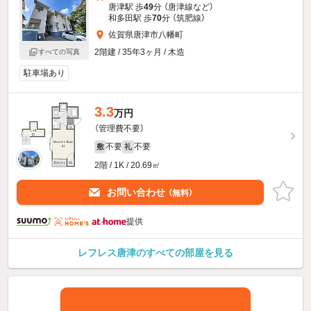
唐津駅 歩
49
分 （唐津線
など
）
和多田駅 歩
70
分 （筑肥線）
佐賀県唐津市八幡町
2階建 / 35年3ヶ月 / 木造
すべての写真
駐車場あり
3.3
万円
（管理費不要）
不要
不要
敷
礼
2階 / 1K / 20.69㎡
お問い合わせ
（無料）
提供
レフレス唐津のすべての部屋を見る