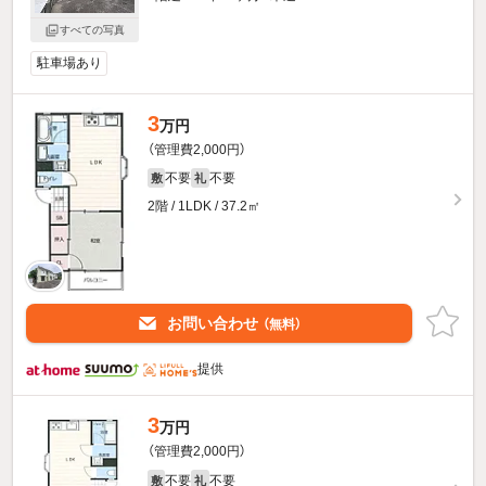
すべての写真
駐車場あり
3
万円
（管理費2,000円）
不要
不要
敷
礼
2階 / 1LDK / 37.2㎡
お問い合わせ
（無料）
提供
3
万円
（管理費2,000円）
不要
不要
敷
礼