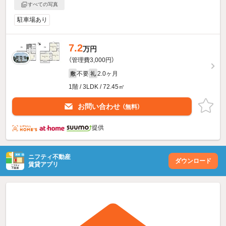
すべての写真
駐車場あり
7.2
万円
（管理費3,000円）
不要
2.0ヶ月
敷
礼
1階 / 3LDK / 72.45㎡
お問い合わせ
（無料）
提供
ニフティ不動産
ダウンロード
賃貸アプリ