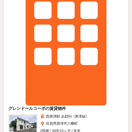
グレンドールコーポの賃貸物件
西唐津駅 歩
23
分 （唐津線）
佐賀県唐津市八幡町
2階建 / 36年10ヶ月 / 木造