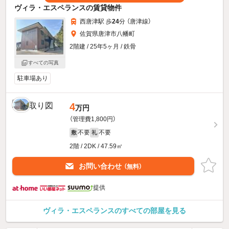
ヴィラ・エスペランスの賃貸物件
西唐津駅 歩
24
分 （唐津線）
佐賀県唐津市八幡町
2階建 / 25年5ヶ月 / 鉄骨
すべての写真
駐車場あり
4
万円
（管理費1,800円）
不要
不要
敷
礼
2階 / 2DK / 47.59㎡
お問い合わせ
（無料）
提供
ヴィラ・エスペランスのすべての部屋を見る