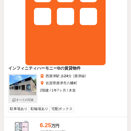
インフィニティハーモニーBの賃貸物件
西唐津駅 歩
24
分 （唐津線）
佐賀県唐津市八幡町
2階建 / 1年7ヶ月 / 木造
すべての写真
駐車場あり
駐輪場あり
宅配ボックス
6.25
万円