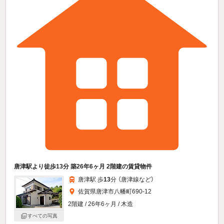
唐津駅より徒歩13分 築26年6ヶ月 2階建の賃貸物件
唐津駅 歩
13
分 （唐津線
など
）
佐賀県唐津市八幡町690-12
2階建 / 26年6ヶ月 / 木造
すべての写真