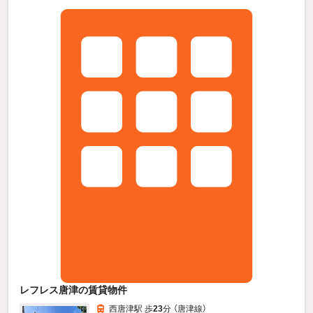
レフレス唐津の賃貸物件
西唐津駅 歩
23
分 （唐津線）