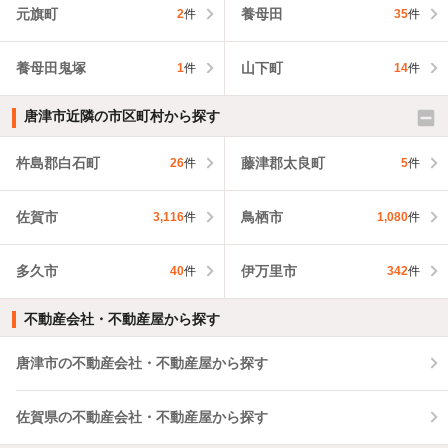
元旗町
養母田
2
件
35
件
養母田鬼塚
山下町
1
件
14
件
唐津市近隣の市区町村から探す
杵島郡白石町
藤津郡太良町
26
件
5
件
佐賀市
鳥栖市
3,116
件
1,080
件
多久市
伊万里市
40
件
342
件
不動産会社・不動産屋から探す
唐津市の不動産会社・不動産屋から探す
佐賀県の不動産会社・不動産屋から探す