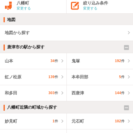
八幡町
絞り込み条件
変更する
変更する
地図
地図から探す
唐津市の駅から探す
山本
鬼塚
34
件
192
件
虹ノ松原
本牟田部
139
件
5
件
和多田
西唐津
303
件
144
件
八幡町近隣の町域から探す
妙見町
元石町
1
件
102
件