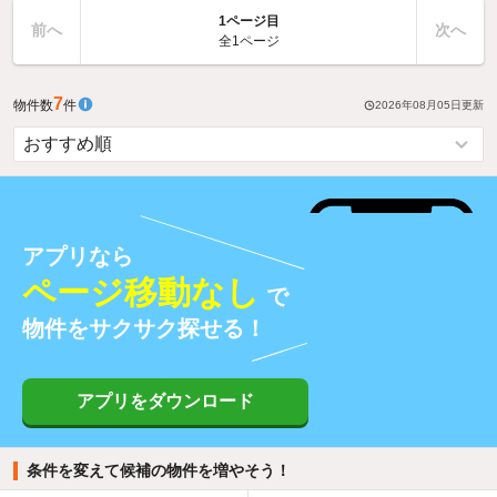
1ページ目
前へ
次へ
全1ページ
7
物件数
件
2026年08月05日
更新
アプリなら
ページ移動なし
で
物件をサクサク探せる！
アプリをダウンロード
条件を変えて候補の物件を増やそう！