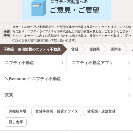
バス・トイレ別
2階以上
駐車場あり
ペット相談
当サイトの物件及び不動産会社、外壁塗装業者の情報は検索パートナーが提供している情
報であり、ニフティライフスタイル株式会社は内容の責任を負わないことを予めご了承く
免責
事項
ださい。本サービス内でお客様が入力される個人情報は、検索パートナーが取得し、同社
洗濯機置場あり
独立洗面台
の定める個人情報規約に従って取り扱われます。
不動産・住宅情報のニフティ不動産
賃貸
佐賀県
唐津市
エアコンあり
都市ガス
ニフティ不動産
ニフティ不動産アプリ
温水洗浄便座
オートロック
＼Because／ ニフティ不動産
コンロ2口以上
追焚き機能
賃貸
TV付インターホン
角部屋
新着のみ
インターネット無料
月極駐車場
賃貸事務所・賃貸オフィス
貸店舗・店舗賃貸
貸し倉庫
該当件数:
物件一覧に反映
7