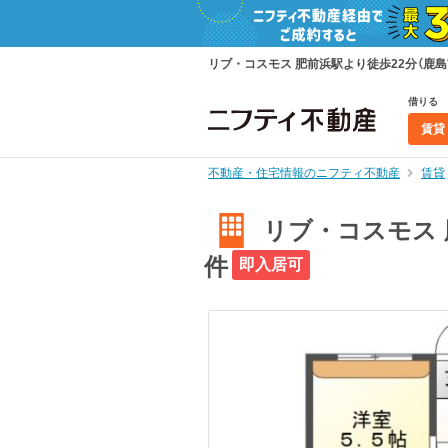
リブ・コスモス 肥前浜駅より徒歩22分（鹿島市
借りる
賃貸
不動産・住宅情報のニフティ不動産
賃貸
リブ・コスモス 肥
件
即入居可