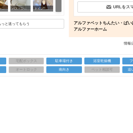
URLをス
収納 クローゼット
キッチン キッチン
バス・シャワールーム バス
トイレ シャワー付トイレ
アルファベットちんたい・ばいば
もっと送ってもらう
アルファーホーム
情報公
宅配ボックス
駐車場付き
浴室乾燥機
上
オートロック
南向き
ペット相談可
追