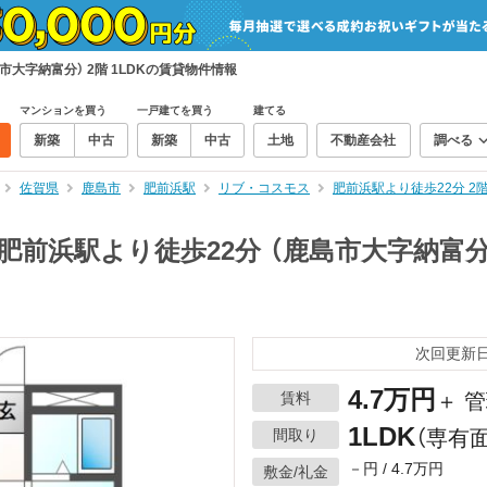
大字納富分） 2階 1LDKの賃貸物件情報
マンションを買う
一戸建てを買う
建てる
新築
中古
新築
中古
土地
不動産会社
調べる
佐賀県
鹿島市
肥前浜駅
リブ・コスモス
肥前浜駅より徒歩22分 2
前浜駅より徒歩22分 （鹿島市大字納富分）
次回更新日：
4.7万円
賃料
＋ 管
1LDK
間取り
（専有面
－円 / 4.7万円
敷金/礼金