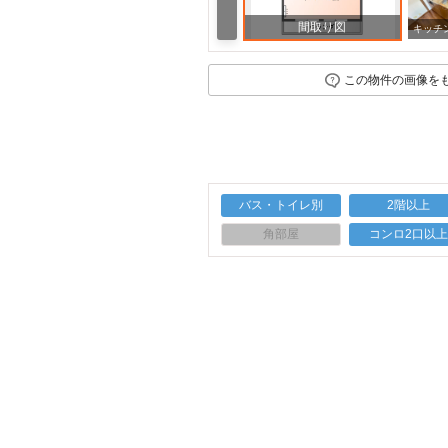
間取り図
この物件の画像を
バス・トイレ別
2階以上
角部屋
コンロ2口以