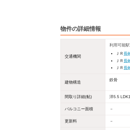
物件の詳細情報
利用可能駅
ＪＲ
長
交通機関
ＪＲ
長
ＪＲ
長
鉄骨
建物構造
間取り詳細(帖)
洋5.5 LDK1
バルコニー面積
－
更新料
－