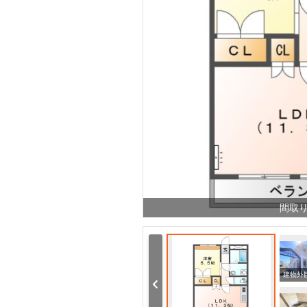
間取
その他 西部中（その他）まで840m
その他 ダイレックス（その他）まで450m