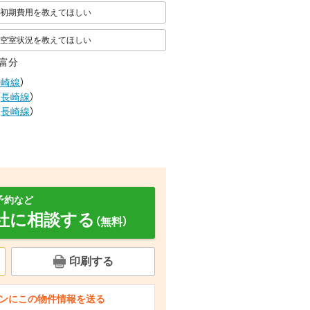
初期費用を教えてほしい
空室状況を教えてほしい
富分
長崎線
）
（
長崎線
）
（
長崎線
）
予約など
社に相談する
（無料）
印刷する
その他部屋・スペース 洋室
洗面設備 洗面
バルコニー ベランダ
ンにこの物件情報を送る