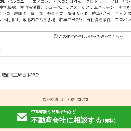
別、バルコニー、エアコン、ガスコンロ対応、クロゼット、フローリン
室乾燥機、室内洗濯置、シューズボックス、システムキッチン、南向き
コンロ、駐輪場、最上階、敷金不要、保証人不要、駐車2台可、二人入
以上利用可、敷地内ごみ置き場、駐車並列2台、当社管理物件、プロパンガ
この物件の詳しい情報を送ってもらう
年
線 肥前竜王駅徒歩88分
次回更新日：2026/08/23
空室確認や見学予約など
不動産会社に相談する
（無料）