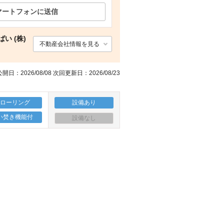
マートフォンに送信
郵便局 納小見郵便局（郵便局）まで1010m
その他設備 エアコン
玄関 玄関
コンビニ ファミリーマート（コンビニ）まで1260m
い (株)
不動産会社情報を見る
開日：2026/08/08 次回更新日：2026/08/23
フローリング
設備あり
い焚き機能付
設備なし