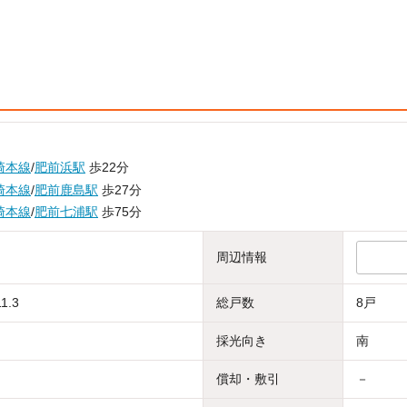
崎本線
/
肥前浜駅
歩22分
崎本線
/
肥前鹿島駅
歩27分
崎本線
/
肥前七浦駅
歩75分
周辺情報
1.3
総戸数
8戸
採光向き
南
償却・敷引
－