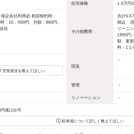
住宅保険
1.5万円
:保証会社利用必 初回契約時：
合計6.
時：15，000円、月額：880円、
税込 消
会社
リーニン
その他費用
1900
額 更新
料：1.1
－
現況
空室状況を教えてほしい
管理
－
リノベーション
－
0円/駐2台可
駐車場について詳しく教えてほしい