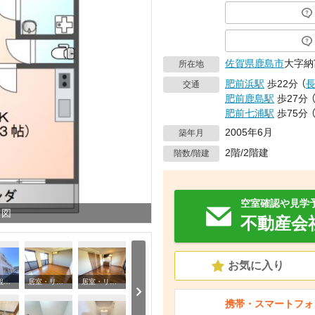
佐賀県
鹿島市
大字納
所在地
肥前浜駅
歩22分
（
交通
肥前鹿島駅
歩27分
肥前七浦駅
歩75分
2005年6月
築年月
2階/2階建
階数/階建
空室確認や見学
り図
不動産会
お気に入り
建物外観 外観写真（昼）
居室・リビング リビング
居室・リビング リビング
携帯・スマートフォ