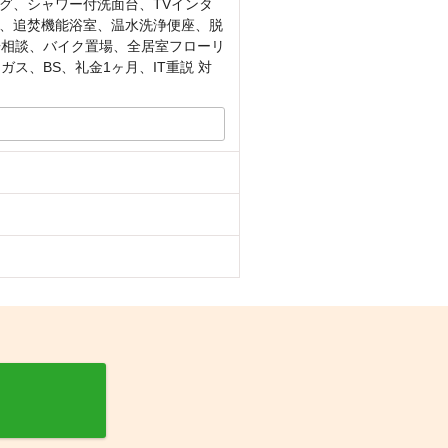
グ、シャワー付洗面台、TVインタ
、追焚機能浴室、温水洗浄便座、脱
居相談、バイク置場、全居室フローリ
ス、BS、礼金1ヶ月、IT重説 対