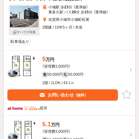
小城駅 歩
23
分 （唐津線）
東多久駅 バス
26
分 歩
15
分 （唐津線）
佐賀県小城市小城町松尾
2階建 / 10年5ヶ月 / 木造
すべての写真
駐車場あり
5
万円
（管理費3,000円）
50,000円
50,000円
敷
礼
1階 / 1LDK / 43.1㎡
お問い合わせ
（無料）
提供
5.1
万円
（管理費3,000円）