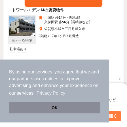
エトワールエデン Mの賃貸物件
小城駅 歩
14
分 （唐津線）
久保田駅 歩
56
分 （長崎線
など
）
佐賀県小城市三日月町久米
2階建 / 17年1ヶ月 / 鉄骨造
すべての写真
駐車場あり
4.8
万円
By using our services, you agree that we and
（管理費3,000円）
our
partners
use cookies to improve
48,000円
不要
敷
礼
advertising and enhance your experience on
2階 / 1LDK / 39.67㎡
アプリに切り替えて、サクサクお部屋探し
our services.
Privacy Policy
会員登録なしですぐ使える。マップ検索やお気に入り保存など、
アプリ限定の便利な機能が使えます！
お問い合わせ
（無料）
OK
Web版で続行
アプリを開く
提供
駅・沿線を変更
絞り込み条件を変更