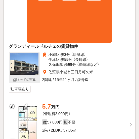
グランディールドルチェの賃貸物件
小城駅 歩
2
分 （唐津線）
牛津駅 歩
55
分 （長崎線）
久保田駅 歩
69
分 （長崎線
など
）
佐賀県小城市三日月町久米
2階建 / 15年11ヶ月 / 鉄骨造
すべての写真
駐車場あり
5.7
万円
（管理費3,000円）
57,000円
不要
敷
礼
2階 / 2LDK / 57.85㎡