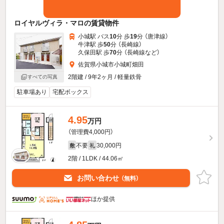
ロイヤルヴィラ・マロの賃貸物件
小城駅 バス
10
分 歩
19
分 （唐津線）
牛津駅 歩
50
分 （長崎線）
久保田駅 歩
70
分 （長崎線
など
）
佐賀県小城市小城町畑田
2階建 / 9年2ヶ月 / 軽量鉄骨
すべての写真
駐車場あり
宅配ボックス
4.95
万円
（管理費4,000円）
不要
30,000円
敷
礼
2階 / 1LDK / 44.06㎡
お問い合わせ
（無料）
ほか提供