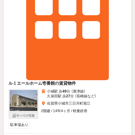
ルミエールホーム壱番館の賃貸物件
小城駅 歩
49
分 （唐津線）
久保田駅 歩
27
分 （長崎線
など
）
佐賀県小城市三日月町堀江
2階建 / 14年4ヶ月 / 軽量鉄骨
すべての写真
駐車場あり