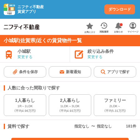
ニフティ不動産
ダウンロード
賃貸アプリ
お知らせ
閲覧履歴
マイページ
お気に入り
小城駅(佐賀県)近くの賃貸物件一覧
小城駅
絞り込み条件
変更する
変更する
条件を保存
新着通知
アプリで探す
人数に合った間取りで探す
1人暮らし
2人暮らし
ファミリー
1R～1LDK
1LDK～3LDK
2LDK～
（平均4.96万円）
（平均4.93万円）
（平均5.31万円）
賃料で探す
指定なし
〜
指定なし
181
件