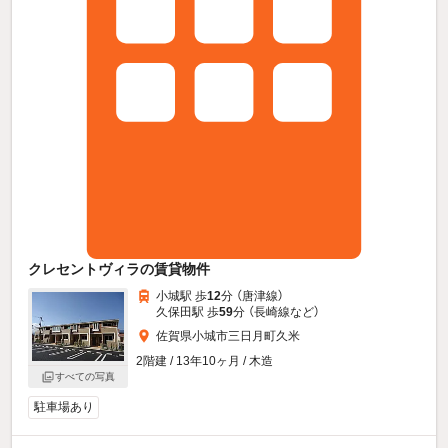
クレセントヴィラの賃貸物件
小城駅 歩
12
分 （唐津線）
久保田駅 歩
59
分 （長崎線
など
）
佐賀県小城市三日月町久米
2階建 / 13年10ヶ月 / 木造
すべての写真
駐車場あり