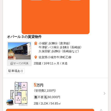
オパール３の賃貸物件
小城駅 歩
38
分 （唐津線）
牛津駅 バス
6
分 歩
18
分 （長崎線）
久保田駅 歩
29
分 （長崎線
など
）
佐賀県小城市牛津町乙柳
2階建 / 16年11ヶ月 / 木造
すべての写真
駐車場あり
5
万円
（管理費2,100円）
不要
60,000円
敷
礼
2階 / 2LDK / 54.85㎡