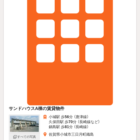
サンドハウスA棟の賃貸物件
小城駅 歩
56
分 （唐津線）
久保田駅 歩
70
分 （長崎線
など
）
鍋島駅 歩
81
分 （長崎線）
佐賀県小城市三日月町織島
すべての写真