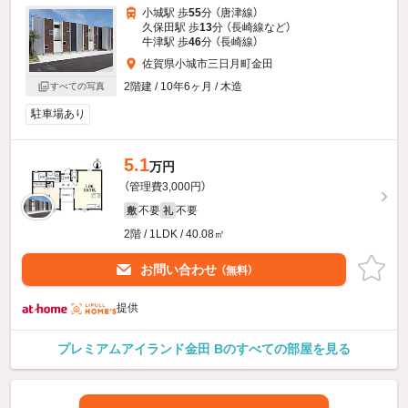
小城駅 歩
55
分 （唐津線）
久保田駅 歩
13
分 （長崎線
など
）
牛津駅 歩
46
分 （長崎線）
佐賀県小城市三日月町金田
2階建 / 10年6ヶ月 / 木造
すべての写真
駐車場あり
5.1
万円
（管理費3,000円）
不要
不要
敷
礼
2階 / 1LDK / 40.08㎡
お問い合わせ
（無料）
提供
プレミアムアイランド金田 Bのすべての部屋を見る