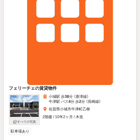
フェリーチェの賃貸物件
小城駅 歩
38
分 （唐津線）
牛津駅 バス
4
分 歩
2
分 （長崎線）
佐賀県小城市牛津町乙柳
2階建 / 10年2ヶ月 / 木造
すべての写真
駐車場あり