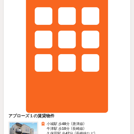
アプローズ１の賃貸物件
小城駅 歩
48
分 （唐津線）
牛津駅 歩
10
分 （長崎線）
久保田駅 歩
47
分 （長崎線
など
）