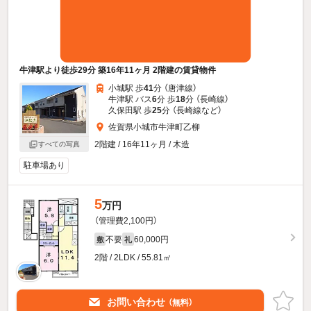
牛津駅より徒歩29分 築16年11ヶ月 2階建の賃貸物件
小城駅 歩
41
分 （唐津線）
牛津駅 バス
6
分 歩
18
分 （長崎線）
久保田駅 歩
25
分 （長崎線
など
）
佐賀県小城市牛津町乙柳
2階建 / 16年11ヶ月 / 木造
すべての写真
駐車場あり
5
万円
（管理費2,100円）
不要
60,000円
敷
礼
2階 / 2LDK / 55.81㎡
お問い合わせ
（無料）