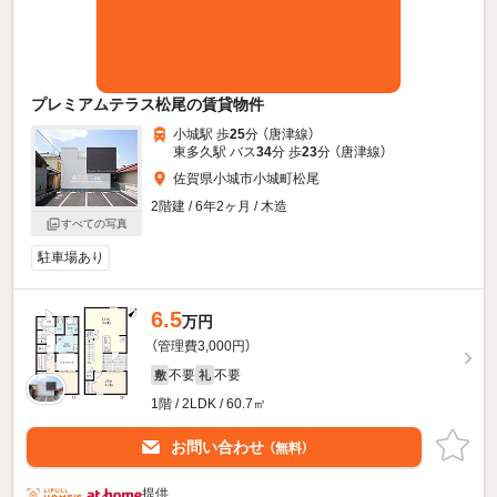
プレミアムテラス松尾の賃貸物件
小城駅 歩
25
分 （唐津線）
東多久駅 バス
34
分 歩
23
分 （唐津線）
佐賀県小城市小城町松尾
2階建 / 6年2ヶ月 / 木造
すべての写真
駐車場あり
6.5
万円
（管理費3,000円）
不要
不要
敷
礼
1階 / 2LDK / 60.7㎡
お問い合わせ
（無料）
提供