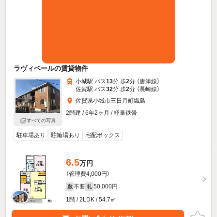
ラヴィベールの賃貸物件
小城駅 バス
13
分 歩
2
分 （唐津線）
佐賀駅 バス
32
分 歩
2
分 （長崎線）
佐賀県小城市三日月町織島
2階建 / 6年2ヶ月 / 軽量鉄骨
すべての写真
駐車場あり
駐輪場あり
宅配ボックス
6.5
万円
（管理費4,000円）
不要
50,000円
敷
礼
1階 / 2LDK / 54.7㎡