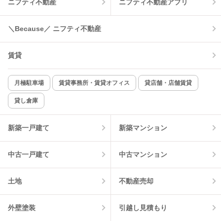
ニフティ不動産
ニフティ不動産アプリ
温水洗浄便座
オートロック
コンロ2口以上
追焚き機能
＼Because／ ニフティ不動産
TV付インターホン
角部屋
賃貸
新着のみ
インターネット無料
月極駐車場
賃貸事務所・賃貸オフィス
貸店舗・店舗賃貸
貸し倉庫
該当件数:
物件一覧に反映
1
件
新築一戸建て
新築マンション
中古一戸建て
中古マンション
土地
不動産売却
外壁塗装
引越し見積もり