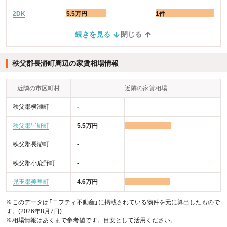
2DK
5.5万円
1件
続きを見る
閉じる
秩父郡長瀞町周辺の家賃相場情報
近隣の市区町村
近隣の家賃相場
秩父郡横瀬町
-
秩父郡皆野町
5.5万円
秩父郡長瀞町
-
秩父郡小鹿野町
-
児玉郡美里町
4.6万円
※このデータは「ニフティ不動産」に掲載されている物件を元に算出したもので
す。(2026年8月7日)
※相場情報はあくまで参考値です。目安として活用ください。