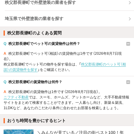
秩父郡長瀞町で外壁塗装の業者を探す
埼玉県で外壁塗装の業者を探す
秩父郡長瀞町のよくある質問
Q
秩父郡長瀞町でペット可の賃貸物件は何件？
A
秩父郡長瀞町でペット可（相談）の賃貸物件は1件です（2026年8月7日現
在）。
秩父郡長瀞町でペット可の物件を探す場合は、「
秩父郡長瀞町のペット可（相
談）の賃貸物件を探す
」をご確認ください。
Q
秩父郡長瀞町の賃貸物件は何件？
A
秩父郡長瀞町の賃貸物件は1件です（2026年8月7日現在）。
ニフティ不動産
では、スーモ、ホームズ、アットホームなど、大手不動産情報
サイトをまとめて検索することができます。一人暮らし向け、新築＆築浅、
1LDKなど、あなたのこだわり条件に合わせたお部屋を検索しましょう。
おうち時間を豊かにするヒント
＼みんなが見ている／注目の街ベスト100！年