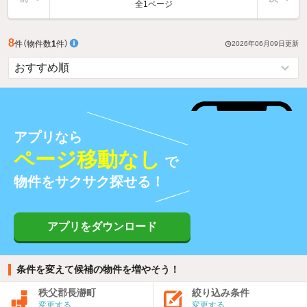
全1ページ
8
件
（物件数
1
件）
2026年06月09日
更新
アプリなら
ページ移動なし
で
物件をサクサク探せる！
アプリをダウンロード
条件を変えて候補の物件を増やそう！
秩父郡長瀞町
絞り込み条件
変更する
変更する