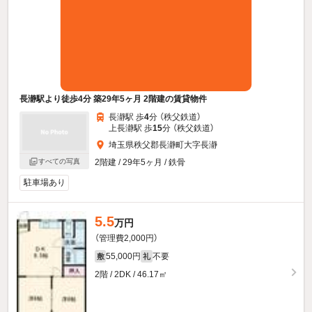
長瀞駅より徒歩4分 築29年5ヶ月 2階建の賃貸物件
長瀞駅 歩
4
分 （秩父鉄道）
上長瀞駅 歩
15
分 （秩父鉄道）
埼玉県秩父郡長瀞町大字長瀞
すべての写真
2階建 / 29年5ヶ月 / 鉄骨
駐車場あり
5.5
万円
（管理費2,000円）
55,000円
不要
敷
礼
2階 / 2DK / 46.17㎡