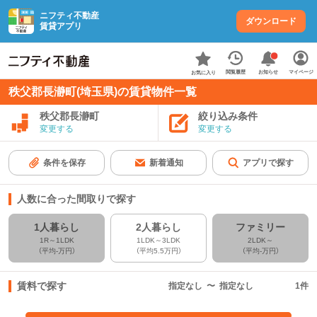
ニフティ不動産
ダウンロード
賃貸アプリ
お知らせ
閲覧履歴
マイページ
お気に入り
秩父郡長瀞町(埼玉県)の賃貸物件一覧
秩父郡長瀞町
絞り込み条件
変更する
変更する
条件を保存
新着通知
アプリで探す
人数に合った間取りで探す
1人暮らし
2人暮らし
ファミリー
1R～1LDK
1LDK～3LDK
2LDK～
（平均-万円）
（平均5.5万円）
（平均-万円）
賃料で探す
指定なし
〜
指定なし
1
件