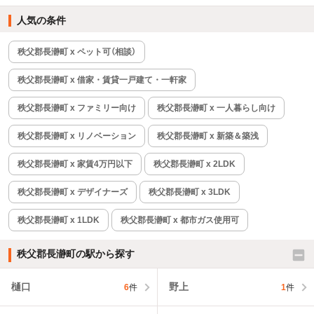
人気の条件
秩父郡長瀞町 x ペット可（相談）
秩父郡長瀞町 x 借家・賃貸一戸建て・一軒家
秩父郡長瀞町 x ファミリー向け
秩父郡長瀞町 x 一人暮らし向け
秩父郡長瀞町 x リノベーション
秩父郡長瀞町 x 新築＆築浅
秩父郡長瀞町 x 家賃4万円以下
秩父郡長瀞町 x 2LDK
秩父郡長瀞町 x デザイナーズ
秩父郡長瀞町 x 3LDK
秩父郡長瀞町 x 1LDK
秩父郡長瀞町 x 都市ガス使用可
秩父郡長瀞町の駅から探す
樋口
野上
6
件
1
件