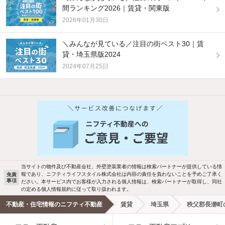
間ランキング2026｜賃貸・関東版
2026年01月30日
＼みんなが見ている／注目の街ベスト30｜賃
貸・埼玉県版2024
2024年07月25日
他の人はこんな条件で絞り込んでいます！
人気のこだわり条件
バス・トイレ別
2階以上
駐車場あり
ペット相談
当サイトの物件及び不動産会社、外壁塗装業者の情報は検索パートナーが提供している情
報であり、ニフティライフスタイル株式会社は内容の責任を負わないことを予めご了承く
免責
洗濯機置場あり
独立洗面台
事項
ださい。本サービス内でお客様が入力される個人情報は、検索パートナーが取得し、同社
の定める個人情報規約に従って取り扱われます。
エアコンあり
都市ガス
不動産・住宅情報のニフティ不動産
賃貸
埼玉県
秩父郡長瀞町