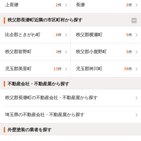
上長瀞
長瀞
2
件
2
件
秩父郡長瀞町近隣の市区町村から探す
比企郡ときがわ町
秩父郡横瀬町
8
件
5
件
秩父郡皆野町
秩父郡小鹿野町
3
件
5
件
児玉郡美里町
児玉郡神川町
13
件
39
件
不動産会社・不動産屋から探す
秩父郡長瀞町の不動産会社・不動産屋から探す
埼玉県の不動産会社・不動産屋から探す
外壁塗装の業者を探す