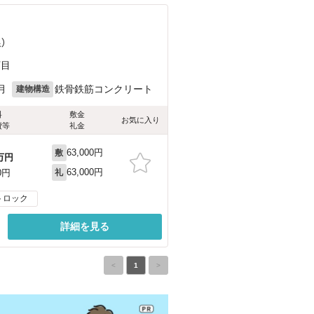
）
丁目
月
鉄骨鉄筋コンクリート
建物構造
料
敷金
お気に入り
費等
礼金
63,000円
敷
万円
63,000円
0円
礼
トロック
詳細を見る
<
1
>