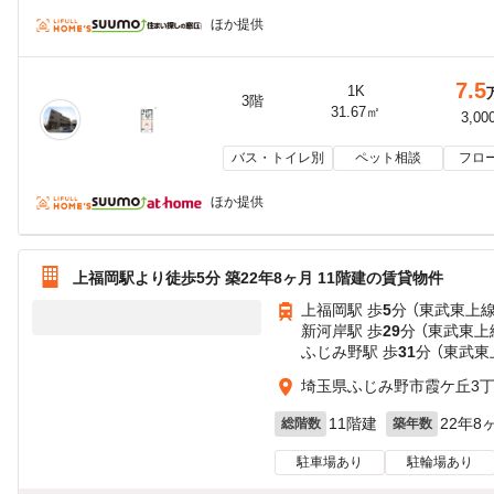
ほか提供
7.5
1K
3階
31.67㎡
3,00
バス・トイレ別
ペット相談
フロ
ほか提供
上福岡駅より徒歩5分 築22年8ヶ月 11階建の賃貸物件
上福岡駅 歩
5
分 （東武東上線
新河岸駅 歩
29
分 （東武東上
ふじみ野駅 歩
31
分 （東武東
埼玉県ふじみ野市霞ケ丘3
11階建
22年8
総階数
築年数
駐車場あり
駐輪場あり