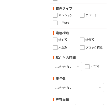
物件タイプ
マンション
アパート
一戸建て
建物構造
鉄筋系
鉄骨系
木造系
ブロック構造
駅からの時間
バス可
築年数
専有面積