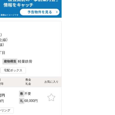
）
上線）
線）
丁目
月
軽量鉄骨
建物構造
宅配ボックス
料
敷金
お気に入り
費等
礼金
不要
敷
万円
68,000円
0円
礼
ーリング