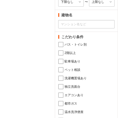
〜
建物名
こだわり条件
バス・トイレ別
2階以上
駐車場あり
ペット相談
洗濯機置場あり
独立洗面台
エアコンあり
都市ガス
温水洗浄便座