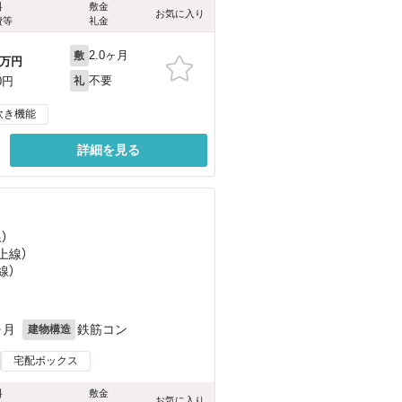
料
敷金
お気に入り
費等
礼金
2.0ヶ月
敷
万円
不要
0円
礼
炊き機能
詳細を見る
）
上線）
線）
ヶ月
鉄筋コン
建物構造
宅配ボックス
料
敷金
お気に入り