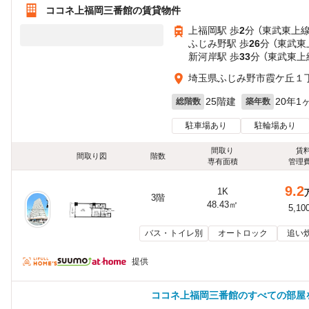
ココネ上福岡三番館の賃貸物件
上福岡駅 歩
2
分 （東武東上線
ふじみ野駅 歩
26
分 （東武東
新河岸駅 歩
33
分 （東武東上
埼玉県ふじみ野市霞ケ丘１
25階建
20年1
総階数
築年数
駐車場あり
駐輪場あり
間取り
賃
間取り図
階数
専有面積
管理
9.2
1K
3階
48.43㎡
5,10
バス・トイレ別
オートロック
追い
提供
ココネ上福岡三番館のすべての部屋