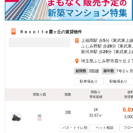
Ｒｅｃｏｌｔｅ霞ヶ丘の賃貸物件
上福岡駅 歩
5
分 （東武東上線
ふじみ野駅 歩
28
分 （東武東
新河岸駅 歩
29
分 （東武東上
埼玉県ふじみ野市霞ケ丘２
3階建
7年2ヶ
総階数
築年数
駐車場あり
駐輪場あり
間取り
賃
間取り図
階数
専有面積
管理
6.8
1K
1階
31.67㎡
3,00
バス・トイレ別
ペット相談
フロ