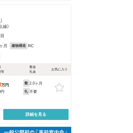
）
上線）
丁目
0ヶ月
RC
建物構造
料
敷金
お気に入り
費等
礼金
2.0ヶ月
8
敷
万円
不要
0円
礼
詳細を見る