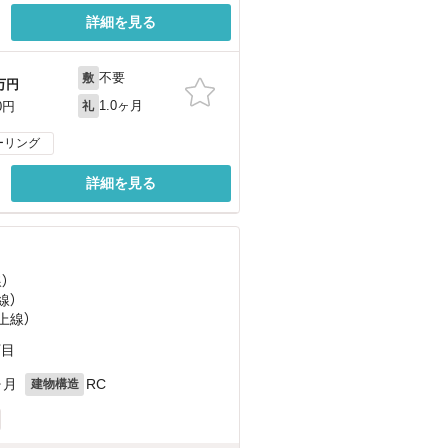
詳細を見る
不要
敷
万円
1.0ヶ月
0円
礼
ーリング
詳細を見る
）
線）
上線）
丁目
ヶ月
RC
建物構造