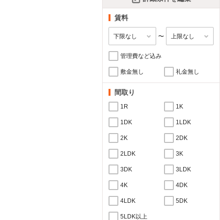
賃料
〜
管理費など込み
敷金無し
礼金無し
間取り
1R
1K
1DK
1LDK
2K
2DK
2LDK
3K
3DK
3LDK
4K
4DK
4LDK
5DK
5LDK以上