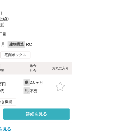
）
上線）
線）
丁目
ヶ月
RC
建物構造
宅配ボックス
料
敷金
お気に入り
費等
礼金
2.0ヶ月
敷
万円
不要
0円
礼
炊き機能
詳細を見る
を見る