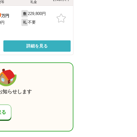
費等
礼金
229,800円
9
敷
万円
不要
0円
礼
詳細を見る
お知らせします
取る