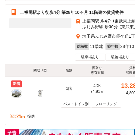
上福岡駅より徒歩4分 築28年10ヶ月 11階建の賃貸物件
上福岡駅 歩
4
分 （東武東上線
ふじみ野駅 歩
30
分 （東武東
埼玉県ふじみ野市霞ケ丘1
11階建
28年1
総階数
築年数
駐車場あり
駐輪場あり
間取り
賃
間取り図
階数
専有面積
管理
新着
13.2
4DK
1階
74.91㎡
4,80
バス・トイレ別
フローリング
提供