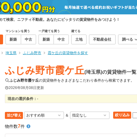
とめて検索、ニフティ不動産。あなたにピッタリの賃貸物件をみつけよう！
マンションを買う
一戸建てを買う
建てる
新築
中古
新築
中古
土地
不動産会社
調べる
埼玉県
ふじみ野市
霞ケ丘の賃貸物件を探す
ふじみ野市霞ケ丘
(埼玉県)の賃貸物件一覧
ふじみ野市霞ケ丘
の賃貸物件をさまざまなこだわり条件から検索できます。
2026年08月08日
更新
現在の選択条件：
-
絞り込み
並び替え
＆
7
物件数
件