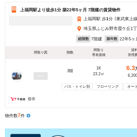
上福岡駅より徒歩1分 築22年5ヶ月 7階建の賃貸物件
上福岡駅 歩
1
分 （東武東上線
埼玉県ふじみ野市霞ケ丘1
7階建
22年5ヶ
総階数
築年数
間取り
賃
間取り図
階数
専有面積
管理
6.3
1K
3階
23.2㎡
6,20
バス・トイレ別
フローリング
オー
提供
7
物件数
件