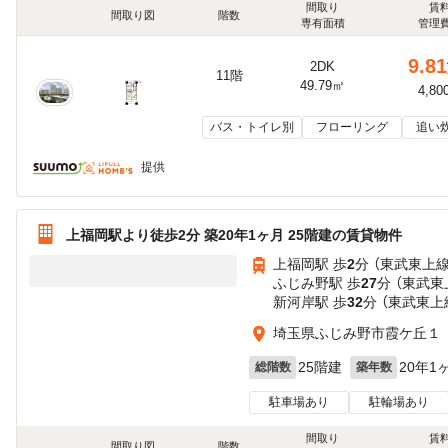
間取り
賃
間取り図
階数
専有面積
管理
9.81
2DK
11階
49.79㎡
4,80
バス・トイレ別
フローリング
追い
提供
上福岡駅より徒歩2分 築20年1ヶ月 25階建の賃貸物件
上福岡駅 歩
2
分 （東武東上線
ふじみ野駅 歩
27
分 （東武東
新河岸駅 歩
32
分 （東武東上
埼玉県ふじみ野市霞ケ丘１
25階建
20年1
総階数
築年数
駐車場あり
駐輪場あり
間取り
賃
間取り図
階数