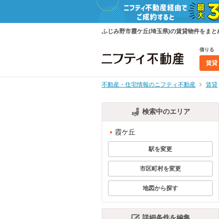
ふじみ野市霞ケ丘(埼玉県)の賃貸物件をま
借りる
賃貸
不動産・住宅情報のニフティ不動産
賃貸
検索中のエリア
霞ケ丘
駅を変更
市区町村を変更
地図から探す
詳細条件を編集