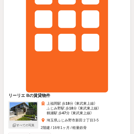
リーリエ Bの賃貸物件
上福岡駅 歩
18
分 （東武東上線）
ふじみ野駅 歩
18
分 （東武東上線）
鶴瀬駅 歩
47
分 （東武東上線）
埼玉県ふじみ野市新田２丁目3-5
すべての写真
2階建 / 16年1ヶ月 / 軽量鉄骨