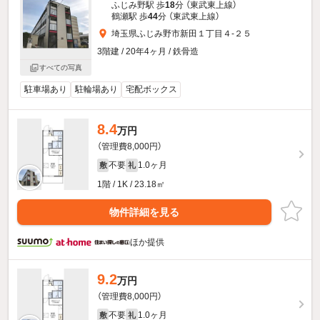
ふじみ野駅 歩
18
分 （東武東上線）
鶴瀬駅 歩
44
分 （東武東上線）
埼玉県ふじみ野市新田１丁目４-２５
3階建 / 20年4ヶ月 / 鉄骨造
すべての写真
駐車場あり
駐輪場あり
宅配ボックス
8.4
万円
（管理費8,000円）
不要
1.0ヶ月
敷
礼
1階 / 1K / 23.18㎡
物件詳細を見る
ほか提供
9.2
万円
（管理費8,000円）
不要
1.0ヶ月
敷
礼