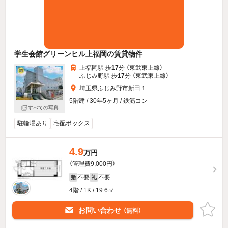
学生会館グリーンヒル上福岡の賃貸物件
上福岡駅 歩
17
分 （東武東上線）
ふじみ野駅 歩
17
分 （東武東上線）
埼玉県ふじみ野市新田１
5階建 / 30年5ヶ月 / 鉄筋コン
すべての写真
駐輪場あり
宅配ボックス
4.9
万円
（管理費9,000円）
不要
不要
敷
礼
4階 / 1K / 19.6㎡
お問い合わせ
（無料）