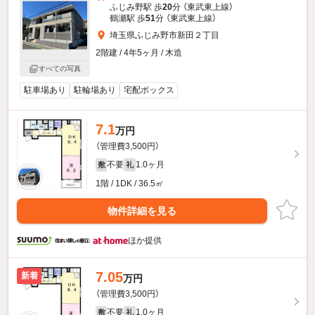
ふじみ野駅 歩
20
分 （東武東上線）
鶴瀬駅 歩
51
分 （東武東上線）
埼玉県ふじみ野市新田２丁目
2階建 / 4年5ヶ月 / 木造
すべての写真
駐車場あり
駐輪場あり
宅配ボックス
7.1
万円
（管理費3,500円）
不要
1.0ヶ月
敷
礼
1階 / 1DK / 36.5㎡
物件詳細を見る
ほか提供
7.05
新着
万円
（管理費3,500円）
不要
1.0ヶ月
敷
礼