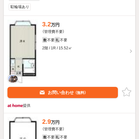
駐輪場あり
3.2
万円
（管理費不要）
不要
不要
敷
礼
2階 / 1R / 15.52㎡
お問い合わせ
（無料）
提供
2.9
万円
（管理費不要）
不要
不要
敷
礼