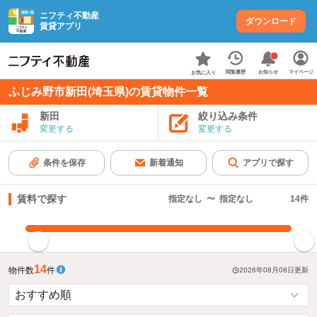
ニフティ不動産
ダウンロード
賃貸アプリ
お知らせ
閲覧履歴
マイページ
お気に入り
ふじみ野市新田(埼玉県)の賃貸物件一覧
新田
絞り込み条件
変更する
変更する
条件を保存
新着通知
アプリで探す
賃料で探す
指定なし
〜
指定なし
14
件
指定した賃料で絞り込む
14
物件数
件
2026年08月08日
更新