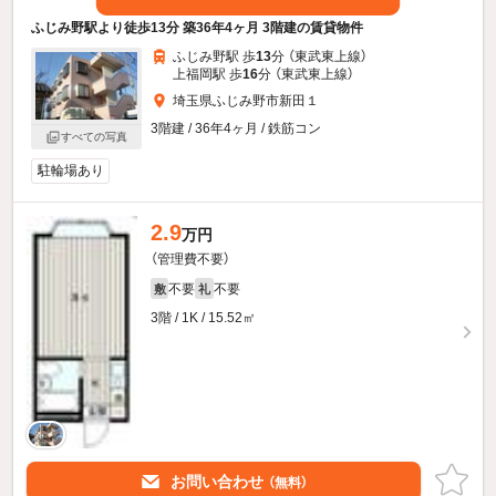
ふじみ野駅より徒歩13分 築36年4ヶ月 3階建の賃貸物件
ふじみ野駅 歩
13
分 （東武東上線）
上福岡駅 歩
16
分 （東武東上線）
埼玉県ふじみ野市新田１
3階建 / 36年4ヶ月 / 鉄筋コン
すべての写真
駐輪場あり
2.9
万円
（管理費不要）
不要
不要
敷
礼
3階 / 1K / 15.52㎡
お問い合わせ
（無料）