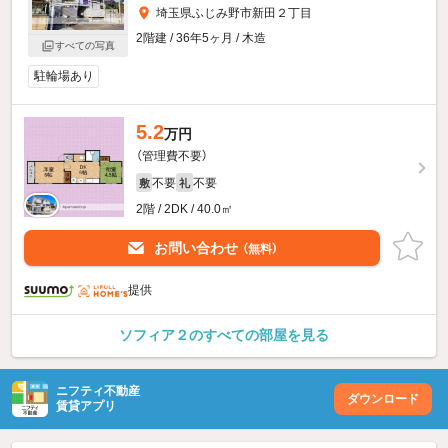
埼玉県ふじみ野市新田２丁目
2階建 / 36年5ヶ月 / 木造
すべての写真
駐輪場あり
5.2
万円
（管理費不要）
不要
不要
敷
礼
2階 / 2DK / 40.0㎡
お問い合わせ
（無料）
提供
ソフィア２のすべての部屋を見る
ニフティ不動産
ダウンロード
賃貸アプリ