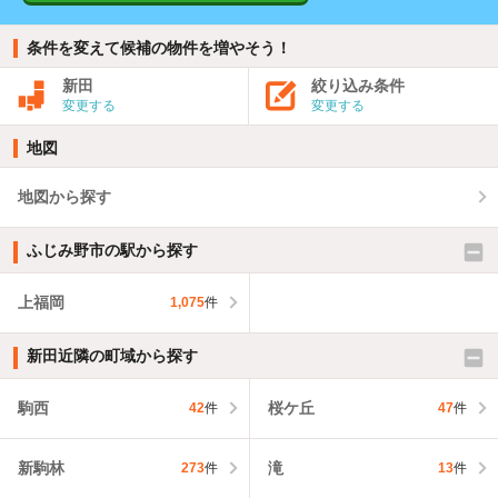
条件を変えて候補の物件を増やそう！
新田
絞り込み条件
変更する
変更する
地図
地図から探す
ふじみ野市の駅から探す
上福岡
1,075
件
新田近隣の町域から探す
駒西
桜ケ丘
42
件
47
件
新駒林
滝
273
件
13
件