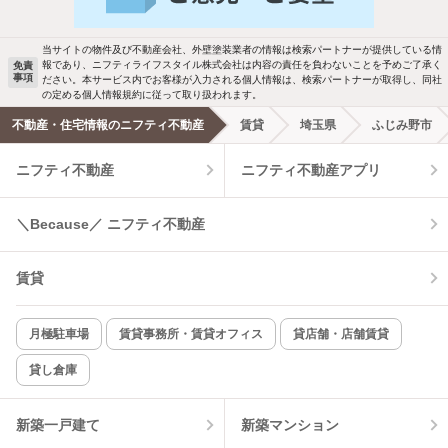
駐車場あり
ペット相談
当サイトの物件及び不動産会社、外壁塗装業者の情報は検索パートナーが提供している情
報であり、ニフティライフスタイル株式会社は内容の責任を負わないことを予めご了承く
免責
事項
ださい。本サービス内でお客様が入力される個人情報は、検索パートナーが取得し、同社
洗濯機置場あり
独立洗面台
の定める個人情報規約に従って取り扱われます。
不動産・住宅情報のニフティ不動産
賃貸
埼玉県
ふじみ野市
エアコンあり
都市ガス
ニフティ不動産
ニフティ不動産アプリ
温水洗浄便座
オートロック
＼Because／ ニフティ不動産
コンロ2口以上
追焚き機能
賃貸
TV付インターホン
角部屋
新着のみ
インターネット無料
月極駐車場
賃貸事務所・賃貸オフィス
貸店舗・店舗賃貸
貸し倉庫
該当件数:
物件一覧に反映
14
件
新築一戸建て
新築マンション