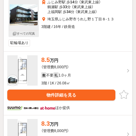
ふじみ野駅 歩
14
分 （東武東上線）
鶴瀬駅 歩
33
分 （東武東上線）
上福岡駅 歩
34
分 （東武東上線）
埼玉県ふじみ野市うれし野１丁目８-１３
3階建 / 16年 / 鉄骨造
すべての写真
駐輪場あり
8.5
万円
（管理費8,000円）
不要
1.0ヶ月
敷
礼
3階 / 1K / 26.08㎡
物件詳細を見る
ほか提供
8.3
万円
（管理費8,000円）