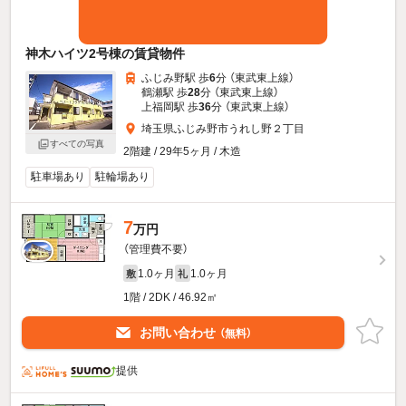
神木ハイツ2号棟の賃貸物件
ふじみ野駅 歩
6
分 （東武東上線）
鶴瀬駅 歩
28
分 （東武東上線）
上福岡駅 歩
36
分 （東武東上線）
埼玉県ふじみ野市うれし野２丁目
すべての写真
2階建 / 29年5ヶ月 / 木造
駐車場あり
駐輪場あり
7
万円
（管理費不要）
1.0ヶ月
1.0ヶ月
敷
礼
1階 / 2DK / 46.92㎡
お問い合わせ
（無料）
提供