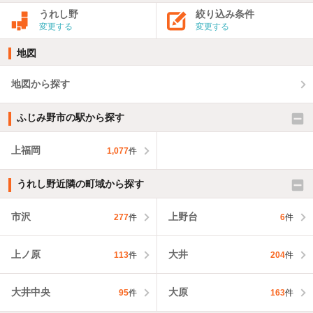
うれし野
絞り込み条件
変更する
変更する
地図
地図から探す
ふじみ野市の駅から探す
上福岡
1,077
件
うれし野近隣の町域から探す
市沢
上野台
277
件
6
件
上ノ原
大井
113
件
204
件
大井中央
大原
95
件
163
件