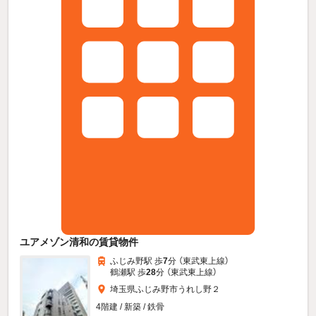
ユアメゾン清和の賃貸物件
ふじみ野駅 歩
7
分 （東武東上線）
鶴瀬駅 歩
28
分 （東武東上線）
埼玉県ふじみ野市うれし野２
4階建 / 新築 / 鉄骨