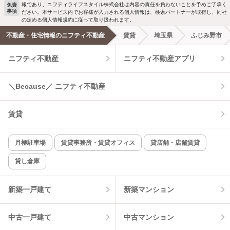
報であり、ニフティライフスタイル株式会社は内容の責任を負わないことを予めご了承く
免責
事項
ださい。本サービス内でお客様が入力される個人情報は、検索パートナーが取得し、同社
洗濯機置場あり
独立洗面台
の定める個人情報規約に従って取り扱われます。
不動産・住宅情報のニフティ不動産
賃貸
埼玉県
ふじみ野市
エアコンあり
都市ガス
ニフティ不動産
ニフティ不動産アプリ
温水洗浄便座
オートロック
＼Because／ ニフティ不動産
コンロ2口以上
追焚き機能
賃貸
TV付インターホン
角部屋
新着のみ
インターネット無料
月極駐車場
賃貸事務所・賃貸オフィス
貸店舗・店舗賃貸
貸し倉庫
該当件数:
物件一覧に反映
13
件
新築一戸建て
新築マンション
中古一戸建て
中古マンション