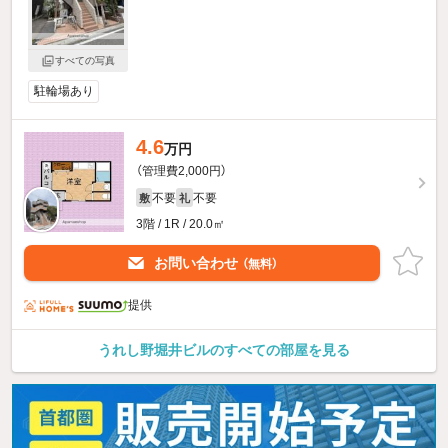
すべての写真
駐輪場あり
4.6
万円
（管理費2,000円）
不要
不要
敷
礼
3階 / 1R / 20.0㎡
お問い合わせ
（無料）
提供
うれし野堀井ビルのすべての部屋を見る