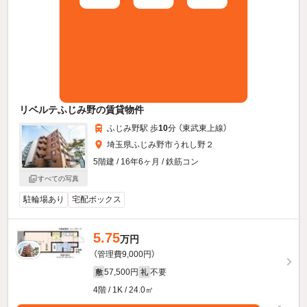
リベルテふじみ野の賃貸物件
ふじみ野駅 歩
10
分 （東武東上線）
埼玉県ふじみ野市うれし野２
5階建 / 16年6ヶ月 / 鉄筋コン
すべての写真
駐輪場あり
宅配ボックス
5.75
万円
（管理費9,000円）
57,500円
不要
敷
礼
4階 / 1K / 24.0㎡