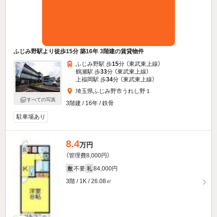
ふじみ野駅より徒歩15分 築16年 3階建の賃貸物件
ふじみ野駅 歩
15
分 （東武東上線）
鶴瀬駅 歩
33
分 （東武東上線）
上福岡駅 歩
34
分 （東武東上線）
埼玉県ふじみ野市うれし野１
すべての写真
3階建 / 16年 / 鉄骨
駐車場あり
8.4
万円
（管理費8,000円）
不要
84,000円
敷
礼
3階 / 1K / 26.08㎡