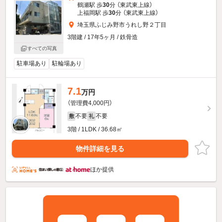
鶴瀬駅 歩
30
分 （東武東上線）
上福岡駅 歩
30
分 （東武東上線）
埼玉県ふじみ野市うれし野２丁目
3階建 / 17年5ヶ月 / 鉄骨造
すべての写真
駐車場あり
駐輪場あり
7.1
万円
（管理費4,000円）
不要
不要
敷
礼
3階 / 1LDK / 36.68㎡
物件詳細を見る
ほか提供