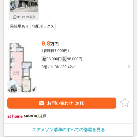
すべての写真
駐輪場あり
宅配ボックス
9.8
万円
（管理費7,000円）
98,000円
98,000円
敷
礼
3階 / 1LDK / 39.42㎡
お問い合わせ
（無料）
提供
ユアメゾン清和のすべての部屋を見る