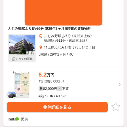
ふじみ野駅より徒歩5分 築29年2ヶ月 5階建の賃貸物件
ふじみ野駅 歩
5
分 （東武東上線）
鶴瀬駅 歩
29
分 （東武東上線）
埼玉県ふじみ野市うれし野２丁目
5階建 / 29年2ヶ月 / RC
すべての写真
8.2
万円
（管理費8,000円）
82,000円
不要
敷
礼
4階 / 2DK / 49.5㎡
物件詳細を見る
提供