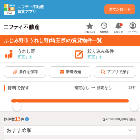
ニフティ不動産
ダウンロード
賃貸アプリ
お知らせ
閲覧履歴
マイページ
お気に入り
ふじみ野市うれし野(埼玉県)の賃貸物件一覧
うれし野
絞り込み条件
変更する
変更する
条件を保存
新着通知
アプリで探す
賃料で探す
指定なし
〜
指定なし
13
件
指定した賃料で絞り込む
13
物件数
件
2026年08月06日
更新