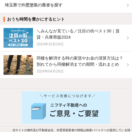
埼玉県で外壁塗装の業者を探す
おうち時間を豊かにするヒント
＼みんなが見ている／注目の街ベスト30｜賃
貸・兵庫県版2024
2024年10月24日
同棲を解消する時の家賃やお金の清算方法は？
別れてから同棲解消までの期間・流れまとめ
2024年04月26日
他の人はこんな条件で絞り込んでいます！
人気のこだわり条件
バス・トイレ別
2階以上
駐車場あり
ペット相談
当サイトの物件及び不動産会社、外壁塗装業者の情報は検索パートナーが提供している情