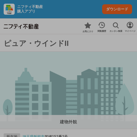
ニフティ不動産
ダウンロード
購入アプリ
カンタン検索
閲覧履歴
マイページ
お気に入り
ピュア・ウインドII
建物外観
所在地
埼玉県
飯能市
笠縫152番2号