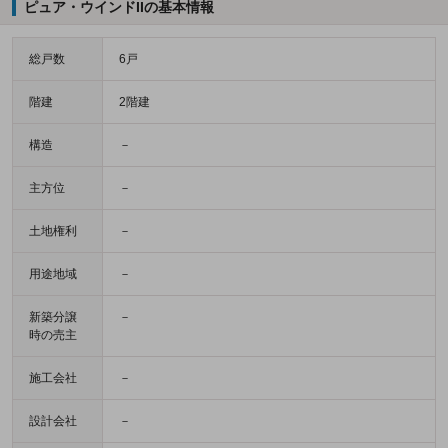
ピュア・ウインドIIの基本情報
総戸数
6戸
階建
2階建
構造
－
主方位
－
土地権利
－
用途地域
－
新築分譲
－
時の売主
施工会社
－
設計会社
－