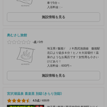
車で5分～
入浴料金：-
施設情報を見る
奥むさし旅館
-点
/
0件
埼玉県 / 飯能 / ＪＲ西武池袋線 飯能駅
北口より徒歩８分！ヒノキ大浴場付！温
泉のようなお風呂です！女性用も小さい
けどあり！
入浴料金：600円～
施設情報を見る
宮沢湖温泉 喜楽里 別邸（きらり別邸）
4.5点
/
486件