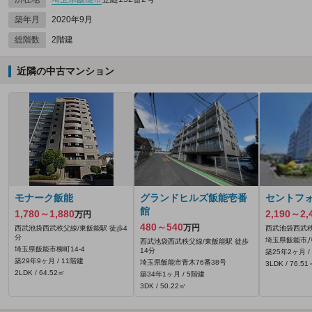
築年月
2020年9月
総階数
2階建
近隣の中古マンション
モナーク飯能
グランドヒルズ飯能壱番
セントフ
館
1,780～1,880
2,190～2,
万円
480～540
万円
西武池袋西武秩父線/東飯能駅 徒歩4
西武池袋西武秩
分
埼玉県飯能市八
西武池袋西武秩父線/東飯能駅 徒歩
埼玉県飯能市柳町14-4
14分
築25年2ヶ月 /
築29年9ヶ月 / 11階建
埼玉県飯能市青木76番38号
3LDK / 76.5
2LDK / 64.52㎡
築34年1ヶ月 / 5階建
3DK / 50.22㎡