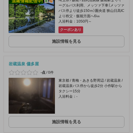
埼玉県 / 飯能 / 西武池袋線 飯能駅よりイ
ーグルバス利用、メッツァ下車（メッツァ
バス停より徒歩150ｍ）圏央道 狭山日高IC
より秩父・飯能方面へ6㎞
入浴料金：1050円～
クーポンあり
施設情報を見る
岩蔵温泉 儘多屋
-点
/
0件
東京都 / 青梅・あきる野周辺 / 岩蔵温泉 /
岩蔵温泉バス停から徒歩2分 小作駅から
タクシー15分
入浴料金：-
施設情報を見る