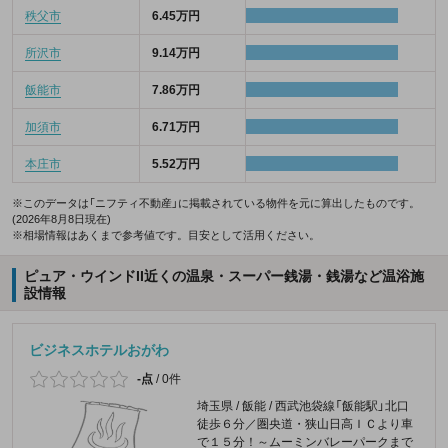
秩父市
6.45万円
所沢市
9.14万円
飯能市
7.86万円
加須市
6.71万円
本庄市
5.52万円
※このデータは「ニフティ不動産」に掲載されている物件を元に算出したものです。
(2026年8月8日現在)
※相場情報はあくまで参考値です。目安として活用ください。
ピュア・ウインドII近くの温泉・スーパー銭湯・銭湯など温浴施
設情報
ビジネスホテルおがわ
-点
/
0件
埼玉県 / 飯能 / 西武池袋線「飯能駅」北口
徒歩６分／圏央道・狭山日高ＩＣより車
で１５分！～ムーミンバレーパークまで