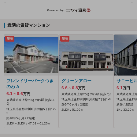
Powered by
近隣の賃貸マンション
新着
新着
フレンドリーパークつき
グリーンアロー
サニーヒ
のわ A
6.6～6.8
6.1
万円
万円
6.1～6.6
万円
東武鉄道東上線/つきのわ駅 徒歩7分
東武鉄道東上線
埼玉県比企郡滑川町月の輪7丁目1-8
埼玉県比企郡
東武鉄道東上線/つきのわ駅 徒歩11
分
築9年6ヶ月 / 2階建
新築 / 2階建
埼玉県比企郡滑川町月の輪5丁目12-
2LDK / 51.09㎡
1K / 33.20㎡
2
築18年5ヶ月 / 2階建
1LDK～2LDK / 47.08～61.20㎡