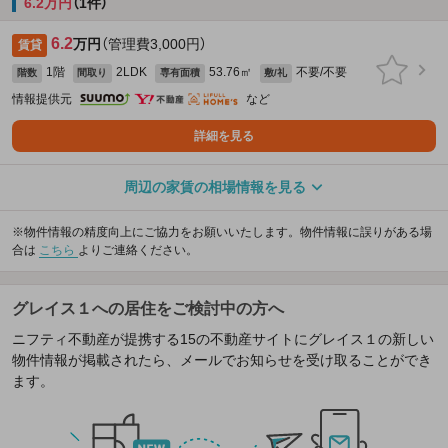
6.2万円
（1件）
6.2
万円
（管理費3,000円）
賃貸
1階
2LDK
53.76㎡
不要/不要
階数
間取り
専有面積
敷/礼
情報提供元
など
詳細を見る
周辺の家賃の相場情報を見る
※物件情報の精度向上にご協力をお願いいたします。物件情報に誤りがある場
合は
こちら
よりご連絡ください。
グレイス１への居住をご検討中の方へ
ニフティ不動産が提携する15の不動産サイトにグレイス１の新しい
物件情報が掲載されたら、メールでお知らせを受け取ることができ
ます。