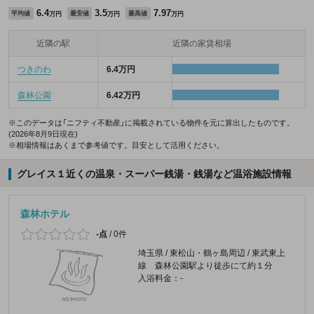
6.4
3.5
7.97
平均値
最安値
最高値
万円
万円
万円
近隣の駅
近隣の家賃相場
つきのわ
6.4万円
森林公園
6.42万円
※このデータは「ニフティ不動産」に掲載されている物件を元に算出したものです。
(2026年8月9日現在)
※相場情報はあくまで参考値です。目安として活用ください。
グレイス１近くの温泉・スーパー銭湯・銭湯など温浴施設情報
森林ホテル
-点
/
0件
埼玉県 / 東松山・鶴ヶ島周辺 / 東武東上
線 森林公園駅より徒歩にて約１分
入浴料金：-