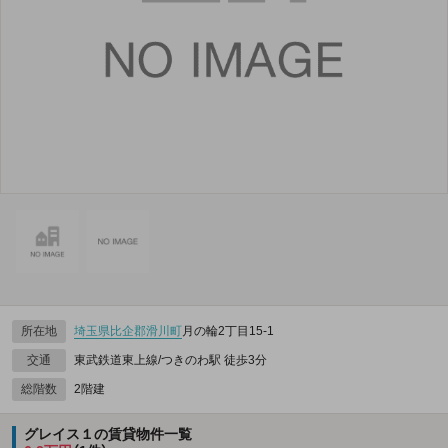
所在地
埼玉県
比企郡滑川町
月の輪2丁目15-1
交通
東武鉄道東上線/つきのわ駅 徒歩3分
総階数
2階建
グレイス１の賃貸物件一覧