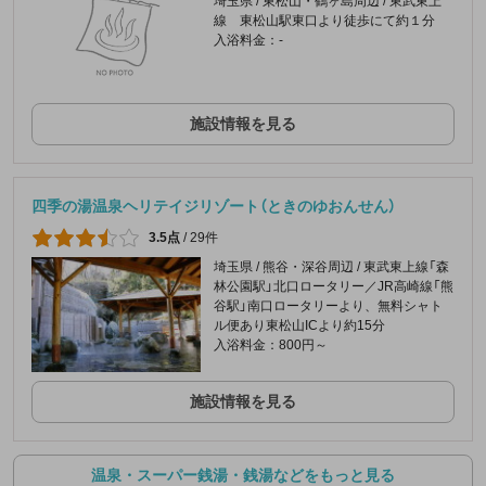
埼玉県 / 東松山・鶴ヶ島周辺 / 東武東上
線 東松山駅東口より徒歩にて約１分
入浴料金：-
施設情報を見る
四季の湯温泉ヘリテイジリゾート（ときのゆおんせん）
3.5点
/
29件
埼玉県 / 熊谷・深谷周辺 / 東武東上線「森
林公園駅」北口ロータリー／JR高崎線「熊
谷駅」南口ロータリーより、無料シャト
ル便あり東松山ICより約15分
入浴料金：800円～
施設情報を見る
温泉・スーパー銭湯・銭湯などをもっと見る