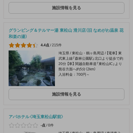
施設情報を見る
グランピング＆テルマー湯 東松山 滑川店（旧 なめがわ温泉 花
和楽の湯）
4.4点
/
215件
埼玉県 / 東松山・鶴ヶ島周辺 / 【電車】 東
武東上線「森林公園駅」北口より徒歩で約
20分 【車】 関越自動車道「東松山IC」より
熊谷方面へ約5分（2km）
入浴料金：700円～
施設情報を見る
アパホテル〈埼玉東松山駅前〉
-点
/
0件