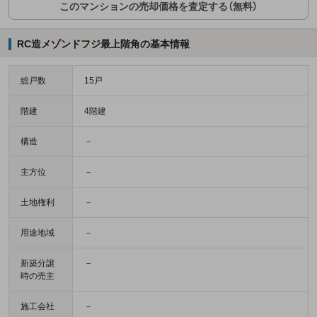
このマンションの売却価格を査定する（無料）
RC造メゾンドフジ最上階角の基本情報
総戸数
15戸
階建
4階建
構造
－
主方位
－
土地権利
－
用途地域
－
新築分譲
－
時の売主
施工会社
－