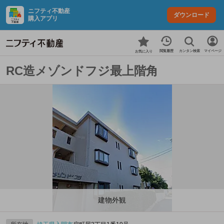
ニフティ不動産
ダウンロード
購入アプリ
カンタン検索
閲覧履歴
マイページ
お気に入り
RC造メゾンドフジ最上階角
建物外観