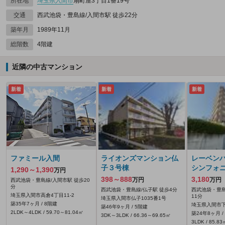
所在地
埼玉県
入間市
扇町屋3丁目1番19号
交通
西武池袋・豊島線/入間市駅 徒歩22分
築年月
1989年11月
総階数
4階建
近隣の中古マンション
新着
新着
新着
ファミール入間
ライオンズマンション仏
レーベン
子３号棟
シンフォ
1,290～1,390
万円
398～888
3,180
万円
万円
西武池袋・豊島線/入間市駅 徒歩20
分
西武池袋・豊島線/仏子駅 徒歩4分
西武池袋・豊島
埼玉県入間市高倉4丁目11-2
11分
埼玉県入間市仏子1035番1号
築35年7ヶ月 / 8階建
埼玉県入間市下
築46年9ヶ月 / 5階建
2LDK～4LDK / 59.70～81.04㎡
築24年8ヶ月 /
3DK～3LDK / 66.36～69.65㎡
3LDK / 85.83