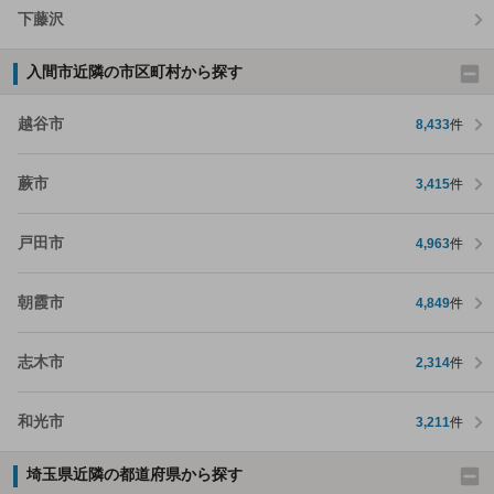
下藤沢
入間市近隣の市区町村から探す
越谷市
8,433
件
蕨市
3,415
件
戸田市
4,963
件
朝霞市
4,849
件
志木市
2,314
件
和光市
3,211
件
埼玉県近隣の都道府県から探す