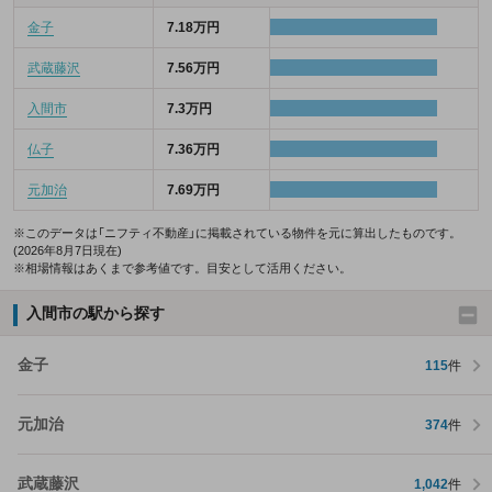
金子
7.18万円
武蔵藤沢
7.56万円
入間市
7.3万円
仏子
7.36万円
元加治
7.69万円
※このデータは「ニフティ不動産」に掲載されている物件を元に算出したものです。
(2026年8月7日現在)
※相場情報はあくまで参考値です。目安として活用ください。
入間市の駅から探す
金子
115
件
元加治
374
件
武蔵藤沢
1,042
件