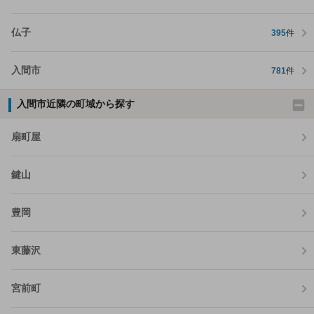
仏子
395
件
入間市
781
件
入間市近隣の町域から探す
扇町屋
鍵山
豊岡
東藤沢
宮前町