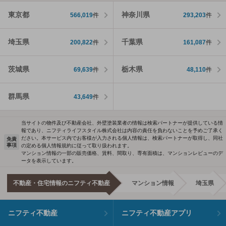
東京都
神奈川県
566,019
件
293,203
件
埼玉県
千葉県
200,822
件
161,087
件
茨城県
栃木県
69,639
件
48,110
件
群馬県
43,649
件
当サイトの物件及び不動産会社、外壁塗装業者の情報は検索パートナーが提供している情
報であり、ニフティライフスタイル株式会社は内容の責任を負わないことを予めご了承く
ださい。本サービス内でお客様が入力される個人情報は、検索パートナーが取得し、同社
免責
事項
の定める個人情報規約に従って取り扱われます。
マンション情報の一部の販売価格、賃料、間取り、専有面積は、マンションレビューのデ
ータを表示しています。
不動産・住宅情報のニフティ不動産
マンション情報
埼玉県
ニフティ不動産
ニフティ不動産アプリ