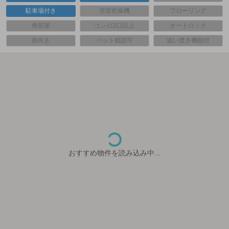
駐車場付き
浴室乾燥機
フローリング
角部屋
コンロ2口以上
オートロック
南向き
ペット相談可
追い焚き機能付
おすすめ物件を読み込み中...