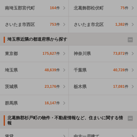
南埼玉郡宮代町
北葛飾郡松伏町
164
件
75
件
さいたま市西区
さいたま市北区
753
件
1,382
件
埼玉県近隣の都道府県から探す
東京都
神奈川県
175,627
件
73,872
件
埼玉県
千葉県
48,639
件
40,728
件
茨城県
栃木県
23,176
件
17,081
件
群馬県
16,147
件
北葛飾郡杉戸町の物件・不動産情報など、住まいに関する情
報
賃貸
中古一戸建て