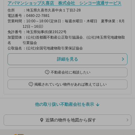
アパマンショップ久喜店 株式会社 シンコー流通サービス
住所
：埼玉県久喜市久喜中央１丁目2-28
電話番号
：0480-22-7881
営業時間
：10:00～18:00（定休日：毎週水曜日・木曜日 夏季休業：8月
12日～16日）
免許番号
：埼玉県知事(6)第19122号
加盟団体
：(公社)首都圏不動産公正取引協議会、(公社)埼玉県宅地建物取
名
引業協会
公取協名
：(公社)全国宅地建物取引業保証協会
詳細を見る
不動産会社に相談したい
掲載されていない物件があれば教えてほしい
他の取り扱い不動産会社を表示
近隣の物件を地図から探す