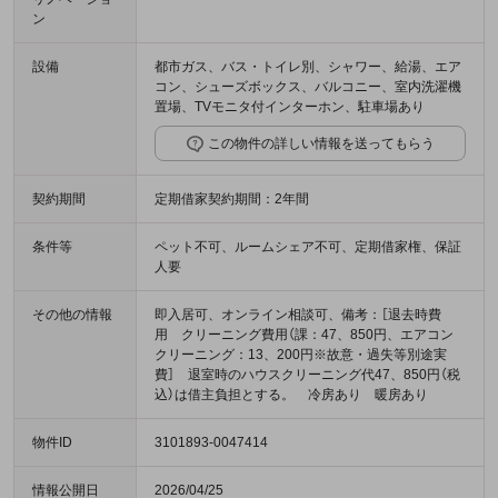
ン
設備
都市ガス、バス・トイレ別、シャワー、給湯、エア
コン、シューズボックス、バルコニー、室内洗濯機
置場、TVモニタ付インターホン、駐車場あり
この物件の詳しい情報を送ってもらう
契約期間
定期借家契約期間：2年間
条件等
ペット不可、ルームシェア不可、定期借家権、保証
人要
その他の情報
即入居可、オンライン相談可、備考：［退去時費
用 クリーニング費用（課：47、850円、エアコン
クリーニング：13、200円※故意・過失等別途実
費］ 退室時のハウスクリーニング代47、850円（税
込）は借主負担とする。 冷房あり 暖房あり
物件ID
3101893-0047414
情報公開日
2026/04/25