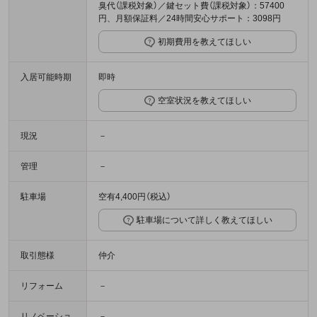
臭代（課税対象）／鍵セット費（課税対象）：57400
円、月額保証料／24時間安心サポート：3098円
初期費用を教えてほしい
入居可能時期
即時
空室状況を教えてほしい
現況
－
管理
－
駐車場
空有4,400円（税込）
駐車場について詳しく教えてほしい
取引態様
仲介
リフォーム
－
リノベーショ
－