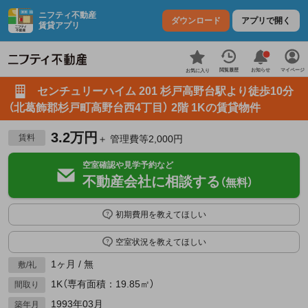
ニフティ不動産
ダウンロード
アプリで開く
賃貸アプリ
お知らせ
閲覧履歴
マイページ
お気に入り
センチュリーハイム 201 杉戸高野台駅より徒歩10分
（北葛飾郡杉戸町高野台西4丁目） 2階 1Kの賃貸物件
3.2万円
賃料
＋ 管理費等2,000円
空室確認や見学予約など
不動産会社に相談する
（無料）
初期費用を教えてほしい
空室状況を教えてほしい
1ヶ月 / 無
敷/礼
1K（専有面積：19.85㎡）
間取り
1993年03月
築年月