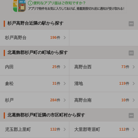
杉戸高野台近隣の駅から探す
杉戸高野台
196
件
北葛飾郡杉戸町の町域から探す
内田
高野台西
25
件
73
件
倉松
清地
31
件
119
件
杉戸
高野台南
284
件
10
件
北葛飾郡杉戸町近隣の市区町村から探す
児玉郡上里町
大里郡寄居町
132
件
112
件