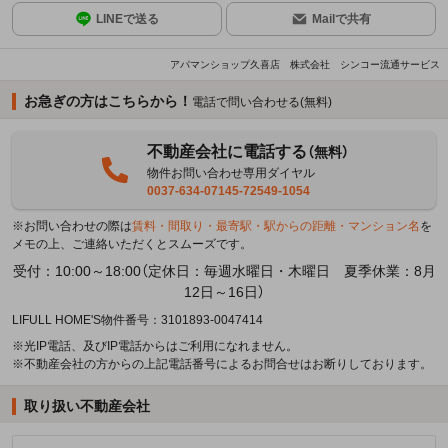
LINEで送る
Mailで共有
アパマンショップ久喜店 株式会社 シンコー流通サービス
お急ぎの方はこちらから！
電話で問い合わせる(無料)
不動産会社に電話する
（無料）
物件お問い合わせ専用ダイヤル
0037-634-07145-72549-1054
※お問い合わせの際は
賃料・間取り・最寄駅・駅からの距離・マンション名
を
メモの上、ご連絡いただくとスムーズです。
受付：10:00～18:00（定休日：毎週水曜日・木曜日 夏季休業：8月
12日～16日）
LIFULL HOME'S物件番号：3101893-0047414
※光IP電話、及びIP電話からはご利用になれません。
※不動産会社の方からの上記電話番号によるお問合せはお断りしております。
取り扱い不動産会社