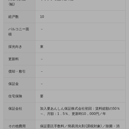
（帖）
総戸数
10
バルコニー面
－
積
採光向き
東
更新料
－
償却・敷引
－
保証金
－
住宅保険
要
保証会社
加入要あんしん保証株式会社初回：賃料総額の50％
～、月額：1．5％、更新時10，000円／年
その他費用
保証委託手数料／簡易消火剤（課税対象）／除菌・消