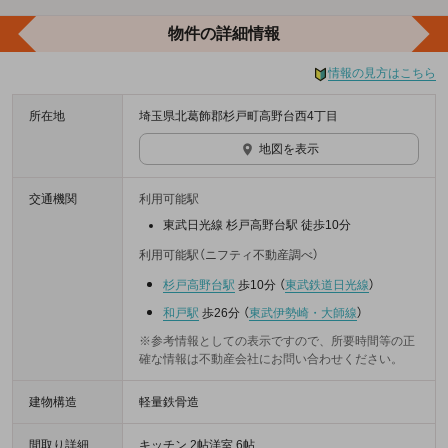
物件の詳細情報
情報の見方はこちら
所在地
埼玉県北葛飾郡杉戸町高野台西4丁目
地図を表示
交通機関
利用可能駅
東武日光線 杉戸高野台駅 徒歩10分
利用可能駅（ニフティ不動産調べ）
杉戸高野台駅
歩10分
（
東武鉄道日光線
）
和戸駅
歩26分
（
東武伊勢崎・大師線
）
※参考情報としての表示ですので、所要時間等の正
確な情報は不動産会社にお問い合わせください。
建物構造
軽量鉄骨造
間取り詳細
キッチン 2帖洋室 6帖