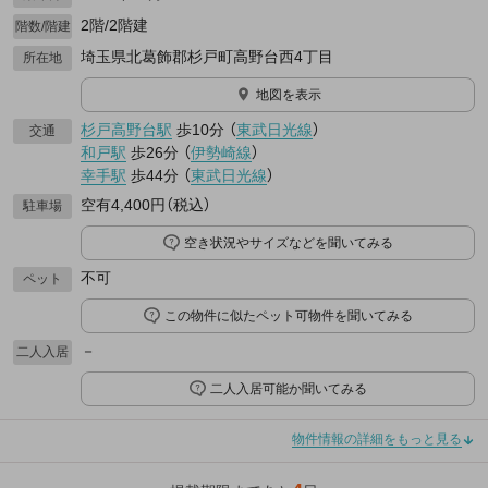
2階/2階建
階数/階建
埼玉県北葛飾郡杉戸町高野台西4丁目
所在地
地図を表示
杉戸高野台駅
歩10分
（
東武日光線
）
交通
和戸駅
歩26分
（
伊勢崎線
）
幸手駅
歩44分
（
東武日光線
）
空有4,400円（税込）
駐車場
空き状況やサイズなどを聞いてみる
不可
ペット
この物件に似たペット可物件を聞いてみる
－
二人入居
二人入居可能か聞いてみる
物件情報の詳細をもっと見る