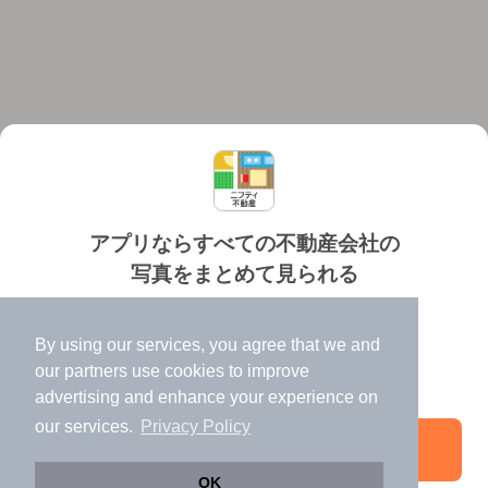
アプリならすべての不動産会社の
写真をまとめて見られる
対応機種
個人情報保護ポリシー
利用規約
運営会社
✔️
たくさんの写真でイメージふくらむ
ヘルプ・お問い合わせ
採用情報
By using our services, you agree that we and
✔️
高速表示で似た物件も見つけやすい
our
partners
use cookies to improve
✔️
便利な通知機能も充実
advertising and enhance your experience on
our services.
Privacy Policy
アプリを開く
©NIFTY Lifestyle Co., Ltd.
OK