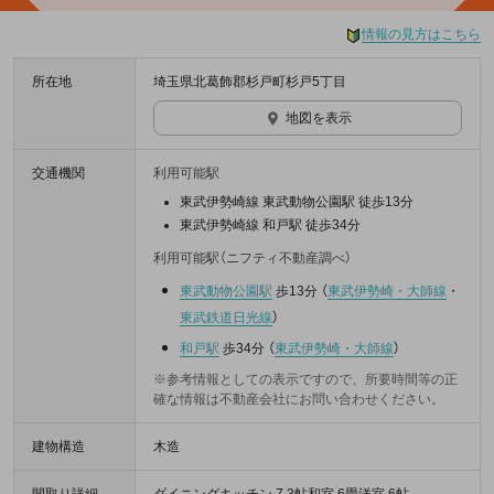
情報の見方はこちら
所在地
埼玉県北葛飾郡杉戸町杉戸5丁目
地図を表示
交通機関
利用可能駅
東武伊勢崎線 東武動物公園駅 徒歩13分
東武伊勢崎線 和戸駅 徒歩34分
利用可能駅（ニフティ不動産調べ）
東武動物公園駅
歩13分
（
東武伊勢崎・大師線
・
東武鉄道日光線
）
和戸駅
歩34分
（
東武伊勢崎・大師線
）
※参考情報としての表示ですので、所要時間等の正
確な情報は不動産会社にお問い合わせください。
建物構造
木造