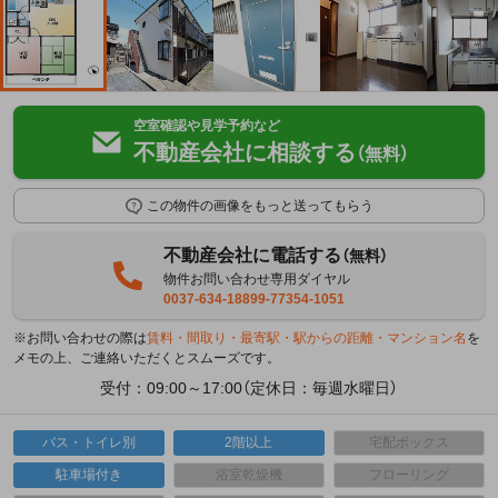
空室確認や見学予約など
不動産会社に相談する
（無料）
この物件の画像をもっと送ってもらう
不動産会社に電話する
（無料）
物件お問い合わせ専用ダイヤル
0037-634-18899-77354-1051
※お問い合わせの際は
賃料・間取り・最寄駅・駅からの距離・マンション名
を
メモの上、ご連絡いただくとスムーズです。
受付：09:00～17:00（定休日：毎週水曜日）
バス・トイレ別
2階以上
宅配ボックス
駐車場付き
浴室乾燥機
フローリング