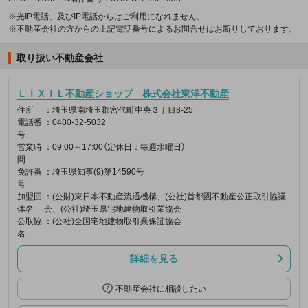
※光IP電話、及びIP電話からはご利用になれません。
※不動産会社の方からの上記電話番号によるお問合せはお断りしております。
取り扱い不動産会社
ＬＩＸＩＬ不動産ショップ 株式会社東洋不動産
住所
：埼玉県南埼玉郡宮代町中央３丁目8-25
電話番
：0480-32-5032
号
営業時
：09:00～17:00（定休日：毎週水曜日）
間
免許番
：埼玉県知事(9)第14590号
号
加盟団
：(公財)東日本不動産流通機構、(公社)首都圏不動産公正取引協議
体名
会、(公社)埼玉県宅地建物取引業協会
公取協
：(公社)全国宅地建物取引業保証協会
名
詳細を見る
不動産会社に相談したい