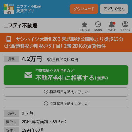
ニフティ不動産
ダウンロード
アプリで開く
賃貸アプリ
お知らせ
閲覧履歴
マイページ
お気に入り
サンハイツ天野II 203 東武動物公園駅より徒歩13分
（北葛飾郡杉戸町杉戸5丁目） 2階 2DKの賃貸物件
4.2万円
賃料
＋ 管理費等3,000円
空室確認や見学予約など
不動産会社に相談する
（無料）
初期費用を教えてほしい
空室状況を教えてほしい
無 / 無
敷/礼
2DK（専有面積：39.6㎡）
間取り
1994年03月
築年月