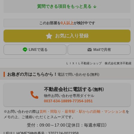
質問できる項目をもっと見る
このお部屋を
0
人以上
が検討中です
お気に入り登録
LINEで送る
Mailで共有
ＬＩＸＩＬ不動産ショップ 株式会社東洋不動産
お急ぎの方はこちらから！
電話で問い合わせる(無料)
不動産会社に電話する
（無料）
物件お問い合わせ専用ダイヤル
0037-634-18899-77354-1051
※お問い合わせの際は
賃料・間取り・最寄駅・駅からの距離・マンション名
を
メモの上、ご連絡いただくとスムーズです。
受付：09:00～17:00（定休日：毎週水曜日）
LIFULL HOME'S物件番号：3707124-0021958