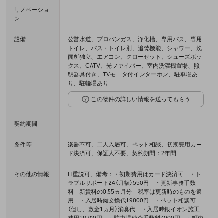
リノベーショ
－
ン
設備
公営水道、プロパンガス、浄化槽、専用バス、専用
トイレ、バス・トイレ別、追焚機能、シャワー、洗
面所独立、エアコン、クローゼット、シューズボッ
クス、CATV、光ファイバー、室内洗濯機置場、照
明器具付き、TVモニタ付インターホン、駐車場あ
り、駐輪場あり
この物件の詳しい情報を送ってもらう
契約期間
－
条件等
楽器不可、二人入居可、ペット相談、初期費用カー
ド決済可、保証人不要、契約期間：2年間
その他の情報
IT重説可、備考：・初期費用はカード決済可 ・ト
ラブルサポート24（月額）550円 ・更新事務手数
料 新賃料の0.55ヵ月分 税率は更新時のものを適
用 ・入居時鍵交換代19800円 ・ペット相談可
（但し、敷金1ヵ月）消臭代 ・入居時銀イオン施工