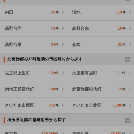
内田
清地
25
件
119
件
高野台西
高野台南
73
件
10
件
高野台東
倉松
34
件
31
件
北葛飾郡杉戸町近隣の市区町村から探す
児玉郡上里町
大里郡寄居町
133
件
111
件
南埼玉郡宮代町
北葛飾郡松伏町
168
件
75
件
さいたま市西区
さいたま市北区
752
件
1,386
件
埼玉県近隣の都道府県から探す
東京都
神奈川県
175,385
件
73,881
件