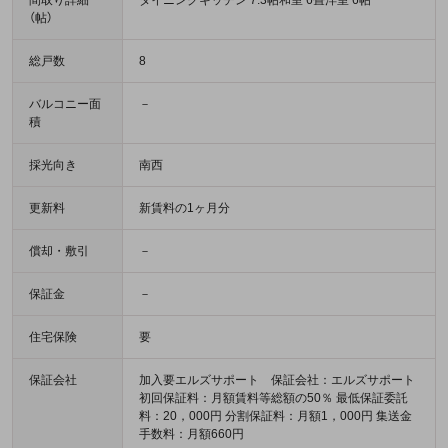
間取り詳細
ダイニングキッチン 7.3帖和室 6畳洋室 6帖
（帖）
総戸数
8
バルコニー面
－
積
採光向き
南西
更新料
新賃料の1ヶ月分
償却・敷引
－
保証金
－
住宅保険
要
保証会社
加入要エルズサポート 保証会社：エルズサポート
初回保証料：月額賃料等総額の50％ 最低保証委託
料：20，000円 分割保証料：月額1，000円 集送金
手数料：月額660円