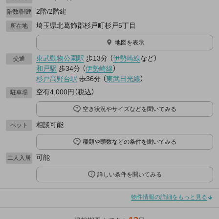
2階/2階建
階数/階建
埼玉県北葛飾郡杉戸町杉戸5丁目
所在地
地図を表示
東武動物公園駅
歩13分
（
伊勢崎線
など
）
交通
和戸駅
歩34分
（
伊勢崎線
）
杉戸高野台駅
歩36分
（
東武日光線
）
空有4,000円（税込）
駐車場
空き状況やサイズなどを聞いてみる
相談可能
ペット
種類や頭数などの条件を聞いてみる
可能
二人入居
詳しい条件を聞いてみる
物件情報の詳細をもっと見る