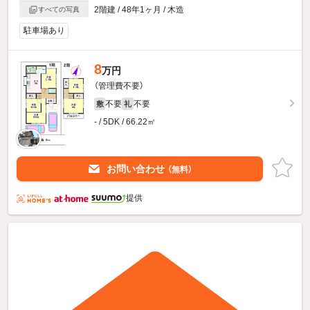
2階建 / 48年1ヶ月 / 木造
すべての写真
駐車場あり
8
万円
（管理費不要）
不要
不要
敷
礼
- / 5DK / 66.22㎡
お問い合わせ
（無料）
提供