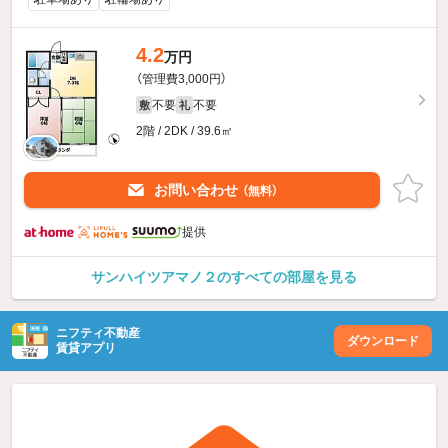
4.2
万円
（管理費3,000円）
不要
不要
敷
礼
2階 / 2DK / 39.6㎡
お問い合わせ
（無料）
提供
サンハイツアマノ２のすべての部屋を見る
ニフティ不動産
ダウンロード
賃貸アプリ