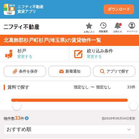
ニフティ不動産
ダウンロード
賃貸アプリ
お知らせ
閲覧履歴
マイページ
お気に入り
北葛飾郡杉戸町杉戸(埼玉県)の賃貸物件一覧
杉戸
絞り込み条件
変更する
変更する
条件を保存
新着通知
アプリで探す
賃料で探す
指定なし
〜
指定なし
33
件
指定した賃料で絞り込む
33
物件数
件
2026年08月04日
更新