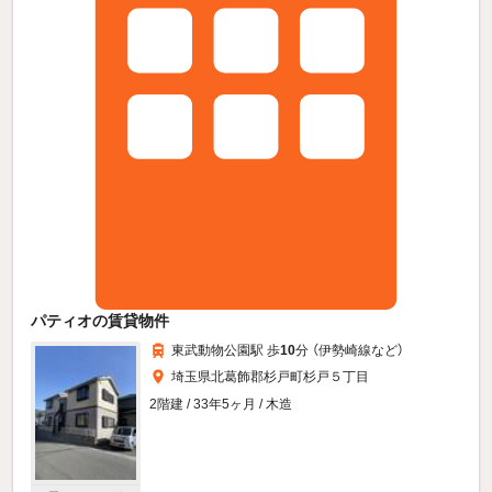
パティオの賃貸物件
東武動物公園駅 歩
10
分 （伊勢崎線
など
）
埼玉県北葛飾郡杉戸町杉戸５丁目
2階建 / 33年5ヶ月 / 木造