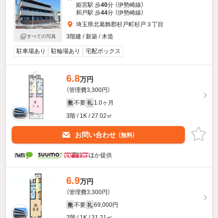
姫宮駅 歩
40
分 （伊勢崎線）
和戸駅 歩
44
分 （伊勢崎線）
埼玉県北葛飾郡杉戸町杉戸３丁目
3階建 / 新築 / 木造
すべての写真
駐車場あり
駐輪場あり
宅配ボックス
6.8
万円
（管理費3,300円）
不要
1.0ヶ月
敷
礼
3階 / 1K / 27.02㎡
お問い合わせ
（無料）
ほか提供
6.9
万円
（管理費3,300円）
不要
69,000円
敷
礼
2階 / 1K / 31.21㎡