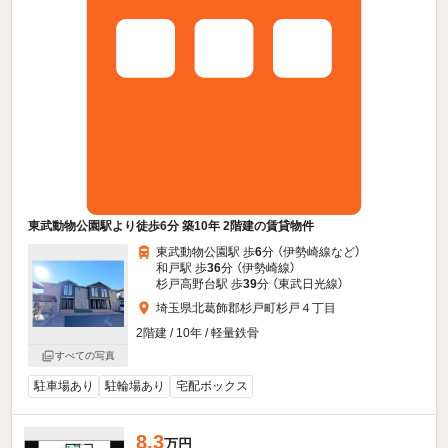
東武動物公園駅より徒歩6分 築10年 2階建の賃貸物件
東武動物公園駅 歩
6
分 （伊勢崎線
など
）
和戸駅 歩
36
分 （伊勢崎線）
杉戸高野台駅 歩
39
分 （東武日光線）
埼玉県北葛飾郡杉戸町杉戸４丁目
2階建 / 10年 / 軽量鉄骨
すべての写真
駐車場あり
駐輪場あり
宅配ボックス
8.3
万円