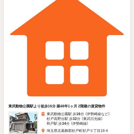
東武動物公園駅より徒歩16分 築48年1ヶ月 2階建の賃貸物件
東武動物公園駅 歩
16
分 （伊勢崎線
など
）
杉戸高野台駅 歩
32
分 （東武日光線）
和戸駅 歩
34
分 （伊勢崎線）
埼玉県北葛飾郡杉戸町杉戸５丁目18-4