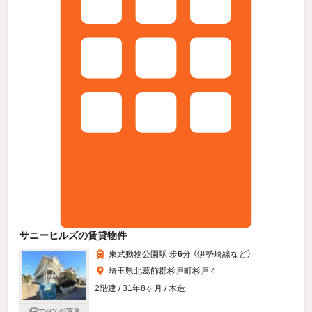
サニーヒルズの賃貸物件
東武動物公園駅 歩
6
分 （伊勢崎線
など
）
埼玉県北葛飾郡杉戸町杉戸４
2階建 / 31年8ヶ月 / 木造
すべての写真