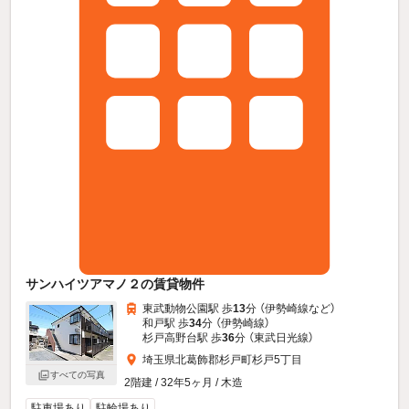
サンハイツアマノ２の賃貸物件
東武動物公園駅 歩
13
分 （伊勢崎線
など
）
和戸駅 歩
34
分 （伊勢崎線）
杉戸高野台駅 歩
36
分 （東武日光線）
埼玉県北葛飾郡杉戸町杉戸5丁目
すべての写真
2階建 / 32年5ヶ月 / 木造
駐車場あり
駐輪場あり