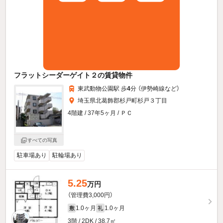
フラットシーダーゲイト２の賃貸物件
東武動物公園駅 歩
4
分 （伊勢崎線
など
）
埼玉県北葛飾郡杉戸町杉戸３丁目
4階建 / 37年5ヶ月 / ＰＣ
すべての写真
駐車場あり
駐輪場あり
5.25
万円
（管理費3,000円）
1.0ヶ月
1.0ヶ月
敷
礼
3階 / 2DK / 38.7㎡