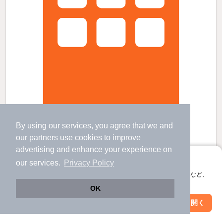
ハイツ貴美の賃貸物件
By using our services, you agree that we and
東武動物公園駅 歩
10
分 （伊勢崎線
など
）
our
partners
use cookies to improve
埼玉県北葛飾郡杉戸町杉戸１
advertising and enhance your experience on
2階建 / 38年6ヶ月 / 木造
アプリに切り替えて、サクサクお部屋探し
our services.
Privacy Policy
すべての写真
会員登録なしですぐ使える。マップ検索やお気に入り保存など、
アプリ限定の便利な機能が使えます！
OK
2.5
万円
Web版で続行
アプリを開く
市区町村を変更
絞り込み条件を変更
（管理費2,000円）