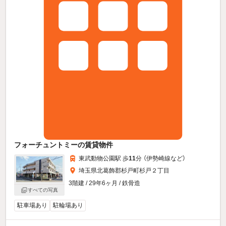
フォーチュントミーの賃貸物件
東武動物公園駅 歩
11
分 （伊勢崎線
など
）
埼玉県北葛飾郡杉戸町杉戸２丁目
3階建 / 29年6ヶ月 / 鉄骨造
すべての写真
駐車場あり
駐輪場あり