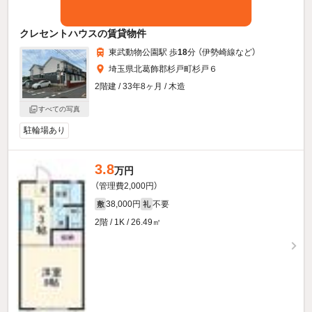
クレセントハウスの賃貸物件
東武動物公園駅 歩
18
分 （伊勢崎線
など
）
埼玉県北葛飾郡杉戸町杉戸６
2階建 / 33年8ヶ月 / 木造
すべての写真
駐輪場あり
3.8
万円
（管理費2,000円）
38,000円
不要
敷
礼
2階 / 1K / 26.49㎡