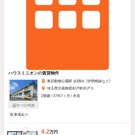
ハウスミニオンの賃貸物件
東武動物公園駅 歩
15
分 （伊勢崎線
など
）
埼玉県北葛飾郡杉戸町杉戸５
2階建 / 37年7ヶ月 / 木造
すべての写真
駐車場あり
4.2
万円