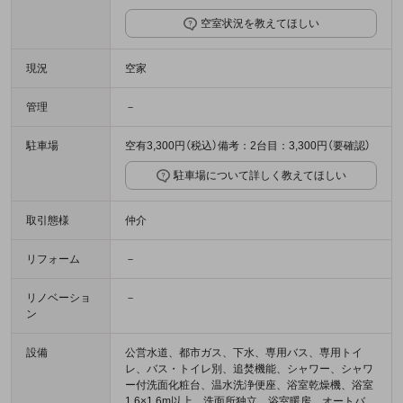
空室状況を教えてほしい
現況
空家
管理
－
駐車場
空有3,300円（税込）備考：2台目：3,300円（要確認）
駐車場について詳しく教えてほしい
取引態様
仲介
リフォーム
－
リノベーショ
－
ン
設備
公営水道、都市ガス、下水、専用バス、専用トイ
レ、バス・トイレ別、追焚機能、シャワー、シャワ
ー付洗面化粧台、温水洗浄便座、浴室乾燥機、浴室
1.6×1.6m以上、洗面所独立、浴室暖房、オートバ