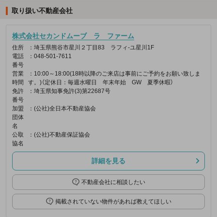
取り扱い不動産会社
株式会社セカンドムーブ ラ ファーム
住所
：埼玉県熊谷市星川２丁目83 ラフィ‐ユ星川1F
電話
：048-501-7611
番号
営業
：10:00～18:00(18時以降のご来店は事前にご予約をお願い致しま
時間
す。)（定休日：毎週水曜日 年末年始 GW 夏季休暇）
免許
：埼玉県知事免許(3)第22687号
番号
加盟
：(公社)全日本不動産協会
団体
名
公取
：(公社)不動産保証協会
協名
詳細を見る
不動産会社に相談したい
掲載されていない物件があれば教えてほしい