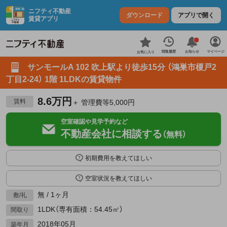
ニフティ不動産
ダウンロード
アプリで開く
賃貸アプリ
お知らせ
閲覧履歴
マイページ
お気に入り
サンモールA 102 吹上駅より徒歩15分 （鴻巣市榎戸2
丁目2-24） 1階 1LDKの賃貸物件
8.6万円
賃料
＋ 管理費等5,000円
空室確認や見学予約など
不動産会社に相談する
（無料）
初期費用を教えてほしい
空室状況を教えてほしい
無 / 1ヶ月
敷/礼
1LDK（専有面積：54.45㎡）
間取り
2018年05月
築年月