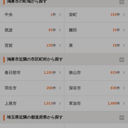
鴻巣市の町域から探す
中央
栄町
1
件
154
件
筑波
糠田
65
件
10
件
宮前
東
239
件
19
件
鴻巣市近隣の市区町村から探す
春日部市
狭山市
1,192
件
815
件
羽生市
深谷市
208
件
836
件
上尾市
草加市
1,013
件
1,489
件
埼玉県近隣の都道府県から探す