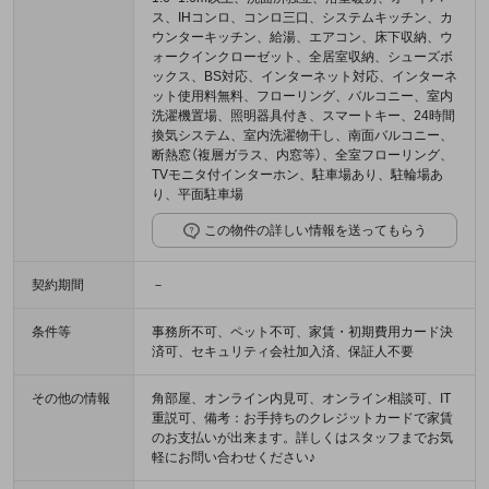
ス、IHコンロ、コンロ三口、システムキッチン、カ
ウンターキッチン、給湯、エアコン、床下収納、ウ
ォークインクローゼット、全居室収納、シューズボ
ックス、BS対応、インターネット対応、インターネ
ット使用料無料、フローリング、バルコニー、室内
洗濯機置場、照明器具付き、スマートキー、24時間
換気システム、室内洗濯物干し、南面バルコニー、
断熱窓（複層ガラス、内窓等）、全室フローリング、
TVモニタ付インターホン、駐車場あり、駐輪場あ
り、平面駐車場
この物件の詳しい情報を送ってもらう
契約期間
－
条件等
事務所不可、ペット不可、家賃・初期費用カード決
済可、セキュリティ会社加入済、保証人不要
その他の情報
角部屋、オンライン内見可、オンライン相談可、IT
重説可、備考：お手持ちのクレジットカードで家賃
のお支払いが出来ます。詳しくはスタッフまでお気
軽にお問い合わせください♪