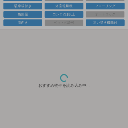
駐車場付き
浴室乾燥機
フローリング
角部屋
コンロ2口以上
オートロック
南向き
ペット相談可
追い焚き機能付
おすすめ物件を読み込み中...