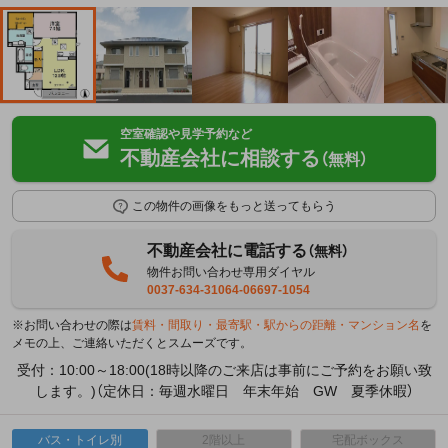
空室確認や見学予約など
不動産会社に相談する
（無料）
この物件の画像をもっと送ってもらう
不動産会社に電話する
（無料）
物件お問い合わせ専用ダイヤル
0037-634-31064-06697-1054
※お問い合わせの際は
賃料・間取り・最寄駅・駅からの距離・マンション名
を
メモの上、ご連絡いただくとスムーズです。
受付：10:00～18:00(18時以降のご来店は事前にご予約をお願い致
します。)（定休日：毎週水曜日 年末年始 GW 夏季休暇）
バス・トイレ別
2階以上
宅配ボックス