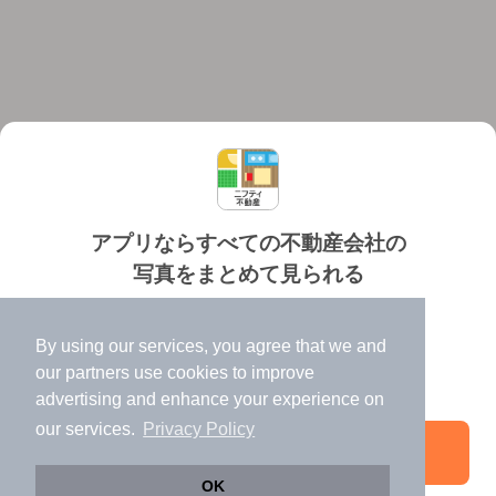
アプリならすべての不動産会社の
写真をまとめて見られる
対応機種
個人情報保護ポリシー
利用規約
運営会社
✔️
たくさんの写真でイメージふくらむ
ヘルプ・お問い合わせ
採用情報
By using our services, you agree that we and
✔️
高速表示で似た物件も見つけやすい
our
partners
use cookies to improve
✔️
便利な通知機能も充実
advertising and enhance your experience on
our services.
Privacy Policy
アプリを開く
©NIFTY Lifestyle Co., Ltd.
OK