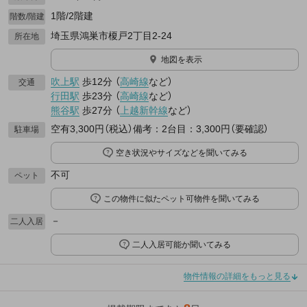
1階/2階建
階数/階建
埼玉県鴻巣市榎戸2丁目2-24
所在地
地図を表示
吹上駅
歩12分
（
高崎線
など
）
交通
行田駅
歩23分
（
高崎線
など
）
熊谷駅
歩27分
（
上越新幹線
など
）
空有3,300円（税込）備考：2台目：3,300円（要確認）
駐車場
空き状況やサイズなどを聞いてみる
不可
ペット
この物件に似たペット可物件を聞いてみる
－
二人入居
二人入居可能か聞いてみる
物件情報の詳細をもっと見る