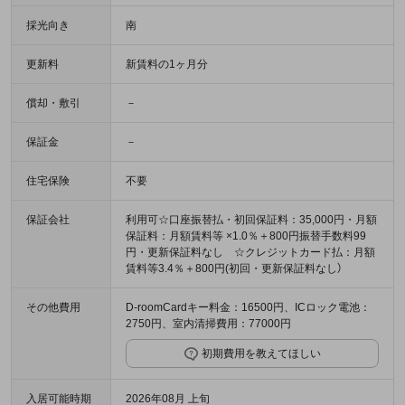
採光向き
南
更新料
新賃料の1ヶ月分
償却・敷引
－
保証金
－
住宅保険
不要
保証会社
利用可☆口座振替払・初回保証料：35,000円・月額
保証料：月額賃料等 ×1.0％＋800円振替手数料99
円・更新保証料なし ☆クレジットカード払：月額
賃料等3.4％＋800円(初回・更新保証料なし）
その他費用
D-roomCardキー料金：16500円、ICロック電池：
2750円、室内清掃費用：77000円
初期費用を教えてほしい
入居可能時期
2026年08月 上旬