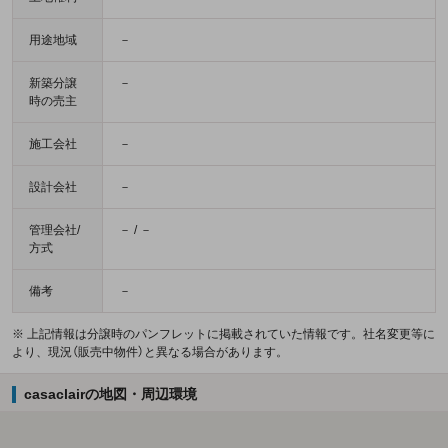
用途地域
－
新築分譲
－
時の売主
施工会社
－
設計会社
－
管理会社/
－ / －
方式
備考
－
※ 上記情報は分譲時のパンフレットに掲載されていた情報です。社名変更等に
より、現況（販売中物件）と異なる場合があります。
casaclairの地図・周辺環境