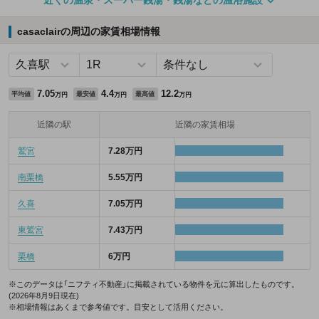
近くの温泉・スーパー銭湯・銭湯などの温浴施設
casaclairの周辺の家賃相場情報
7.05
4.4
12.2
平均値
最安値
最高値
万円
万円
万円
近隣の駅
近隣の家賃相場
鷲宮
7.28万円
南栗橋
5.55万円
久喜
7.05万円
東鷲宮
7.43万円
栗橋
6万円
※このデータは「ニフティ不動産」に掲載されている物件を元に算出したものです。
(2026年8月9日現在)
※相場情報はあくまで参考値です。目安として活用ください。