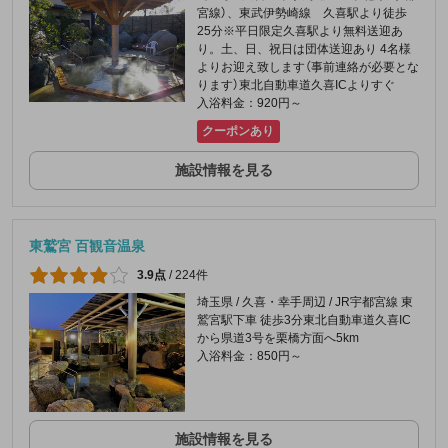
宮線）、東武伊勢崎線 久喜駅より徒歩
25分※平日限定久喜駅より無料送迎あ
り。土、日、祝日は団体送迎あり 4名様
よりお迎え致します（事前連絡が必要とな
ります）東北自動車道久喜ICよりすぐ
入浴料金：920円～
クーポンあり
施設情報を見る
東鷲宮 百観音温泉
3.9点
/
224件
埼玉県 / 久喜・幸手周辺 / JR宇都宮線 東
鷲宮駅下車 徒歩3分東北自動車道久喜IC
から県道3号を栗橋方面へ5km
入浴料金：850円～
施設情報を見る