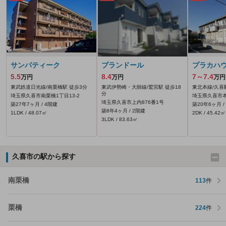
サンパティーク
プランドール
プラカハ
5.5
8.4
7～7.4
万円
万円
万円
東武鉄道日光線/南栗橋駅 徒歩3分
東武伊勢崎・大師線/鷲宮駅 徒歩18
東北本線/久喜
分
埼玉県久喜市南栗橋1丁目13-2
埼玉県久喜市本町
埼玉県久喜市上内876番1号
築27年7ヶ月 / 4階建
築20年6ヶ月 /
築8年4ヶ月 / 2階建
1LDK / 48.07㎡
2DK / 45.42㎡
3LDK / 83.63㎡
久喜市の駅から探す
南栗橋
113
件
栗橋
224
件