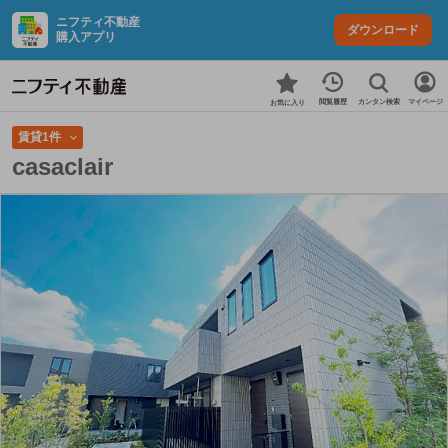
ニフティ不動産
ダウンロード
購入アプリ
カンタン検索
閲覧履歴
マイページ
お気に入り
賃貸1件
casaclair