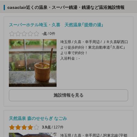
casaclair近くの温泉・スーパー銭湯・銭湯など温浴施設情報
スーパーホテル埼玉・久喜 天然温泉「提燈の湯」
-点
/
0件
埼玉県 / 久喜・幸手周辺 / ＪＲ久喜駅西口
より徒歩約8分！東北自動車道「久喜IC」
より車で約8分！
入浴料金：-
施設情報を見る
天然温泉 森のせせらぎ なごみ
3.9点
/
127件
埼玉県 / 久喜・幸手周辺 / JR東北線（宇都