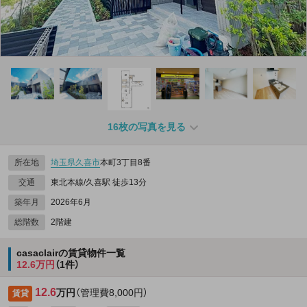
16枚の写真を見る
所在地
埼玉県
久喜市
本町3丁目8番
交通
東北本線/久喜駅 徒歩13分
築年月
2026年6月
総階数
2階建
casaclairの賃貸物件一覧
12.6万円
（1件）
12.6
万円
（管理費8,000円）
賃貸