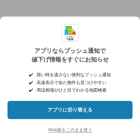
アプリならプッシュ通知で
値下げ情報をすぐにお知らせ
対応機種
個人情報保護ポリシー
利用規約
運営会社
✔️
買い時を逃さない便利なプッシュ通知
ヘルプ・お問い合わせ
採用情報
✔️
高速表示で似た物件も見つけやすい
✔️
周辺相場がひと目でわかる地図検索
アプリに切り替える
©NIFTY Lifestyle Co., Ltd.
Web版をこのまま使う