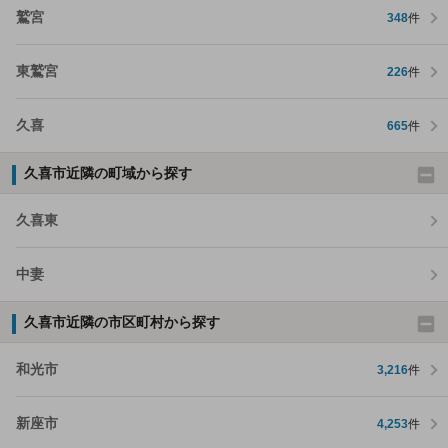
鷲宮
348
件
東鷲宮
226
件
久喜
665
件
久喜市近隣の町域から探す
久喜東
中妻
久喜市近隣の市区町村から探す
和光市
3,216
件
新座市
4,253
件