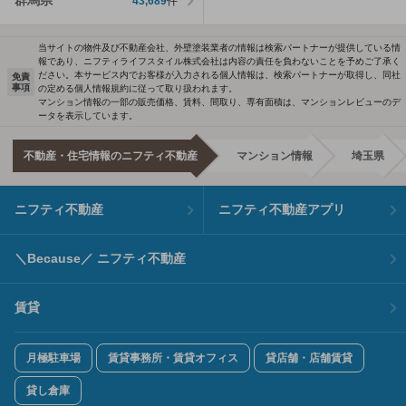
群馬県
43,689
件
当サイトの物件及び不動産会社、外壁塗装業者の情報は検索パートナーが提供している情
報であり、ニフティライフスタイル株式会社は内容の責任を負わないことを予めご了承く
ださい。本サービス内でお客様が入力される個人情報は、検索パートナーが取得し、同社
免責
事項
の定める個人情報規約に従って取り扱われます。
マンション情報の一部の販売価格、賃料、間取り、専有面積は、マンションレビューのデ
ータを表示しています。
不動産・住宅情報のニフティ不動産
マンション情報
埼玉県
ニフティ不動産
ニフティ不動産アプリ
＼Because／ ニフティ不動産
賃貸
月極駐車場
賃貸事務所・賃貸オフィス
貸店舗・店舗賃貸
貸し倉庫