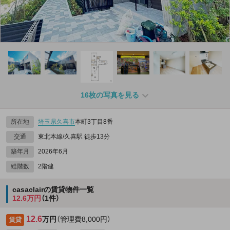
16枚の写真を見る
所在地
埼玉県
久喜市
本町3丁目8番
交通
東北本線/久喜駅 徒歩13分
築年月
2026年6月
総階数
2階建
casaclairの賃貸物件一覧
12.6万円
（1件）
12.6
万円
（管理費8,000円）
賃貸