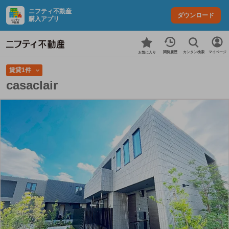
ニフティ不動産
ダウンロード
購入アプリ
カンタン検索
閲覧履歴
マイページ
お気に入り
賃貸1件
casaclair