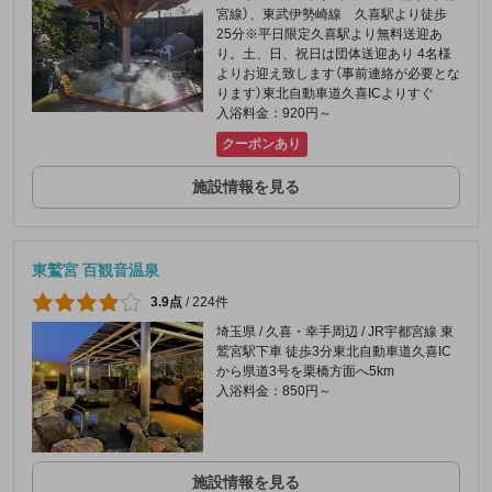
宮線）、東武伊勢崎線 久喜駅より徒歩
25分※平日限定久喜駅より無料送迎あ
り。土、日、祝日は団体送迎あり 4名様
よりお迎え致します（事前連絡が必要とな
ります）東北自動車道久喜ICよりすぐ
入浴料金：920円～
クーポンあり
施設情報を見る
東鷲宮 百観音温泉
3.9点
/
224件
埼玉県 / 久喜・幸手周辺 / JR宇都宮線 東
鷲宮駅下車 徒歩3分東北自動車道久喜IC
から県道3号を栗橋方面へ5km
入浴料金：850円～
施設情報を見る