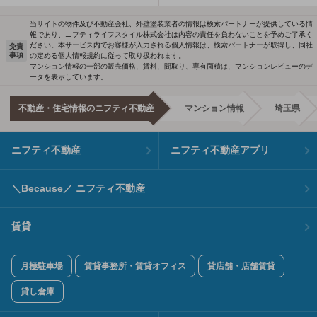
当サイトの物件及び不動産会社、外壁塗装業者の情報は検索パートナーが提供している情
報であり、ニフティライフスタイル株式会社は内容の責任を負わないことを予めご了承く
ださい。本サービス内でお客様が入力される個人情報は、検索パートナーが取得し、同社
免責
事項
の定める個人情報規約に従って取り扱われます。
マンション情報の一部の販売価格、賃料、間取り、専有面積は、マンションレビューのデ
ータを表示しています。
不動産・住宅情報のニフティ不動産
マンション情報
埼玉県
ニフティ不動産
ニフティ不動産アプリ
＼Because／ ニフティ不動産
賃貸
月極駐車場
賃貸事務所・賃貸オフィス
貸店舗・店舗賃貸
貸し倉庫