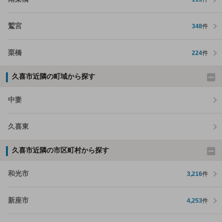
鷲宮
348
件
栗橋
224
件
久喜市近隣の町域から探す
中妻
久喜東
久喜市近隣の市区町村から探す
和光市
3,216
件
新座市
4,253
件