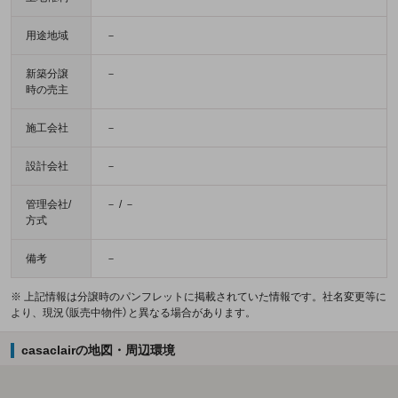
用途地域
－
新築分譲
－
時の売主
施工会社
－
設計会社
－
管理会社/
－ / －
方式
備考
－
※ 上記情報は分譲時のパンフレットに掲載されていた情報です。社名変更等に
より、現況（販売中物件）と異なる場合があります。
casaclairの地図・周辺環境