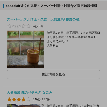
casaclair近くの温泉・スーパー銭湯・銭湯など温浴施設情報
スーパーホテル埼玉・久喜 天然温泉「提燈の湯」
-点
/
0件
埼玉県 / 久喜・幸手周辺 / ＪＲ久喜駅西口
より徒歩約8分！東北自動車道「久喜IC」
より車で約8分！
入浴料金：-
施設情報を見る
天然温泉 森のせせらぎ なごみ
3.9点
/
127件
埼玉県 / 久喜・幸手周辺 / JR東北線（宇都