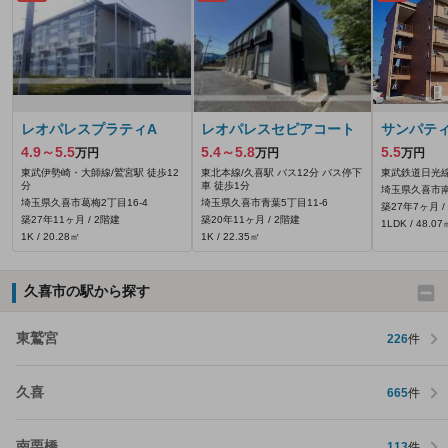
レオパレスプラティA
レオパレスセピアコート
サンパテ
4.9～5.5
5.4～5.8
5.5
万円
万円
万円
東武伊勢崎・大師線/鷲宮駅 徒歩12
東北本線/久喜駅 バス12分 バス停下
東武鉄道日光線
分
車 徒歩1分
埼玉県久喜市南
埼玉県久喜市葛梅2丁目16-4
埼玉県久喜市青葉5丁目11-6
築27年7ヶ月 /
築27年11ヶ月 / 2階建
築20年11ヶ月 / 2階建
1LDK / 48.07
1K / 20.28㎡
1K / 22.35㎡
久喜市の駅から探す
東鷲宮
226
件
久喜
665
件
南栗橋
113
件