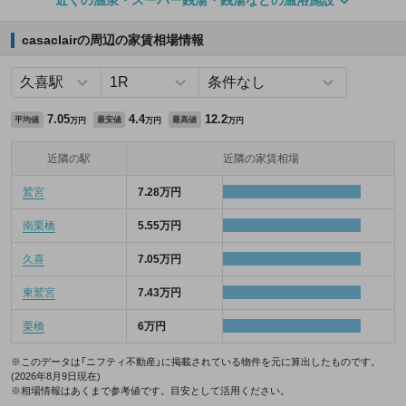
近くの温泉・スーパー銭湯・銭湯などの温浴施設
casaclairの周辺の家賃相場情報
7.05
4.4
12.2
平均値
最安値
最高値
万円
万円
万円
近隣の駅
近隣の家賃相場
鷲宮
7.28万円
南栗橋
5.55万円
久喜
7.05万円
東鷲宮
7.43万円
栗橋
6万円
※このデータは「ニフティ不動産」に掲載されている物件を元に算出したものです。
(2026年8月9日現在)
※相場情報はあくまで参考値です。目安として活用ください。