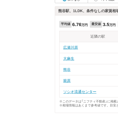
熊谷駅、1LDK、条件なしの家賃相
6.76
3.5
平均値
最安値
万円
万円
近隣の駅
広瀬川原
大麻生
熊谷
籠原
ソシオ流通センター
※このデータは「ニフティ不動産」に掲載さ
※相場情報はあくまで参考値です。目安