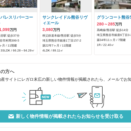
アパレスリバーコー
サンクレイドル熊谷リヴ
グランコート熊谷
谷
ィエール
280～285
万円
1,099
3,080
万円
万円
高崎線/熊谷駅 徒歩14分
埼玉県熊谷市銀座6丁目3-
熊谷駅 徒歩37分
秩父鉄道本線/熊谷駅 徒歩5分
築34年11ヶ月 / 7階建
谷市村岡399‐5
埼玉県熊谷市銀座1丁目157‐2
1R / 22.40㎡
ヶ月 / 11階建
築22年7ヶ月 / 11階建
3SLDK / 66.28～94.29㎡
4LDK / 89.11㎡
中の方へ
動産サイトにレガロ末広の新しい物件情報が掲載されたら、メールでお
新しく物件情報が掲載されたらお知らせを受け取る