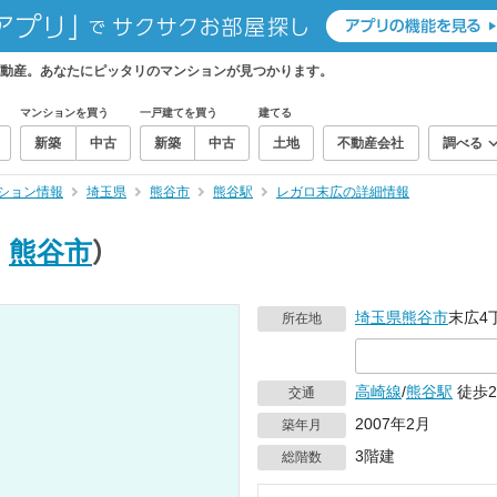
動産。あなたにピッタリのマンションが見つかります。
マンションを買う
一戸建てを買う
建てる
新築
中古
新築
中古
土地
不動産会社
調べる
ション情報
埼玉県
熊谷市
熊谷駅
レガロ末広の詳細情報
｜
熊谷市
）
埼玉県
熊谷市
末広4丁
所在地
高崎線
/
熊谷駅
徒歩2
交通
2007年2月
築年月
3階建
総階数