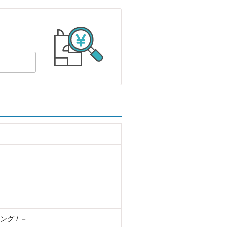
グ / －