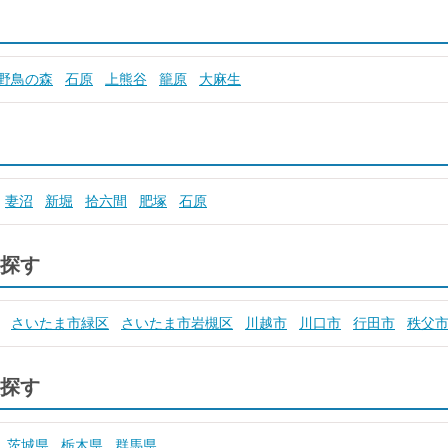
野鳥の森
石原
上熊谷
籠原
大麻生
妻沼
新堀
拾六間
肥塚
石原
探す
さいたま市緑区
さいたま市岩槻区
川越市
川口市
行田市
秩父
探す
茨城県
栃木県
群馬県