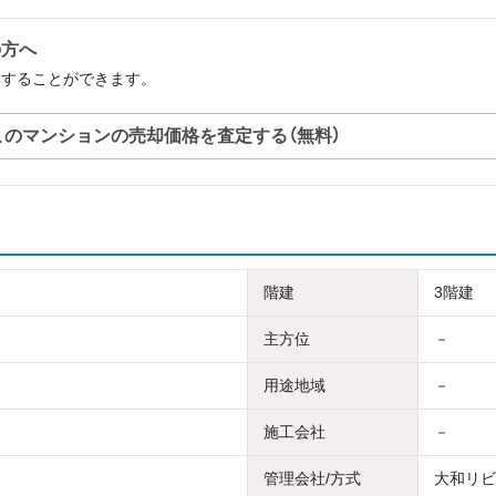
の方へ
定することができます。
このマンションの売却価格を査定する（無料）
階建
3階建
主方位
－
用途地域
－
施工会社
－
管理会社/方式
大和リビン