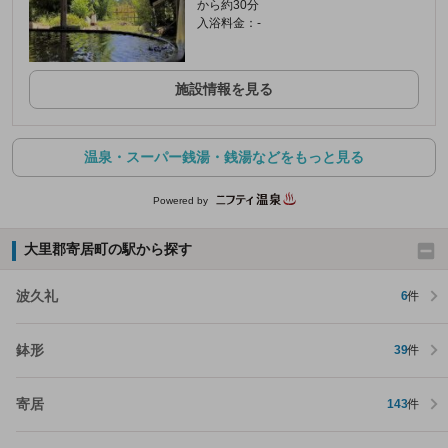
から約30分
入浴料金：-
施設情報を見る
温泉・スーパー銭湯・銭湯などをもっと見る
Powered by
大里郡寄居町の駅から探す
波久礼
6
件
鉢形
39
件
寄居
143
件