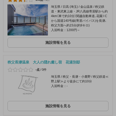
埼玉県 / 日高 (埼玉) / 金山温泉 / 秩父鉄
道・東武東上線・JR八高線寄居駅から約
4km（車で約10分）関越自動車道､花園 I C
から国道140号線(寄居バイパス)を長瀞､
秩父方面へ約15分(約9キロ)
入浴料金：1200円～
施設情報を見る
秩父長瀞温泉 大人の隠れ癒し宿 花湯別邸
-点
/
0件
埼玉県 / 秩父・長瀞・小鹿野 / 秩父鉄道≪
野上駅≫より徒歩にて約10分
入浴料金：-
施設情報を見る