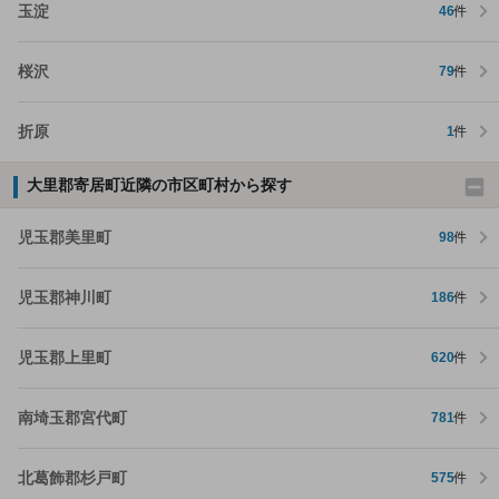
玉淀
46
件
桜沢
79
件
折原
1
件
大里郡寄居町近隣の市区町村から探す
児玉郡美里町
98
件
児玉郡神川町
186
件
児玉郡上里町
620
件
南埼玉郡宮代町
781
件
北葛飾郡杉戸町
575
件