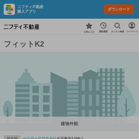
ニフティ不動産
ダウンロード
購入アプリ
カンタン検索
閲覧履歴
マイページ
お気に入り
フィットK2
建物外観
所在地
埼玉県
大里郡寄居町
大字寄居1288‐1