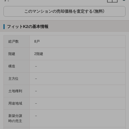
このマンションの売却価格を査定する（無料）
フィットK2の基本情報
総戸数
8戸
階建
2階建
構造
－
主方位
－
土地権利
－
用途地域
－
新築分譲
－
時の売主