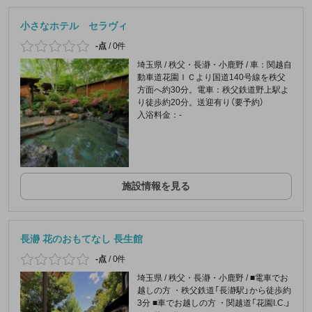
小さなホテル セラヴィ
-点
/
0件
埼玉県 / 秩父・長瀞・小鹿野 / 車：関越自
動車道花園ＩＣより国道140号線を秩父
方面へ約30分。電車：秩父鉄道野上駅よ
り徒歩約20分。送迎有り（要予約）
入浴料金：-
施設情報を見る
長瀞 花のおもてなし 長生館
-点
/
0件
埼玉県 / 秩父・長瀞・小鹿野 / ■電車でお
越しの方 ・秩父鉄道「長瀞駅」から徒歩約
3分 ■車でお越しの方 ・関越道「花園I.C.」