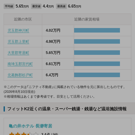
5.65
4.4
6.65
平均値
最安値
最高値
万円
万円
万円
近隣の市区
近隣の家賃相場
児玉郡神川町
4.02万円
児玉郡上里町
4.98万円
大里郡寄居町
5.65万円
南埼玉郡宮代町
6.61万円
北葛飾郡杉戸町
6.4万円
※このデータは「ニフティ不動産」に掲載されている物件を元に算出したものです。
(2026年8月10日現在)
※相場情報はあくまで参考値です。目安として活用ください。
フィットK2近くの温泉・スーパー銭湯・銭湯など温浴施設情報
亀の井ホテル 長瀞寄居
3.4点
/
9件