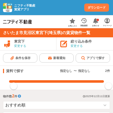
ニフティ不動産
ダウンロード
賃貸アプリ
お知らせ
閲覧履歴
マイページ
お気に入り
さいたま市見沼区東宮下(埼玉県)の賃貸物件一覧
東宮下
絞り込み条件
変更する
変更する
条件を保存
新着通知
アプリで探す
賃料で探す
指定なし
〜
指定なし
2
件
指定した賃料で絞り込む
2
物件数
件
2025年12月11日
更新