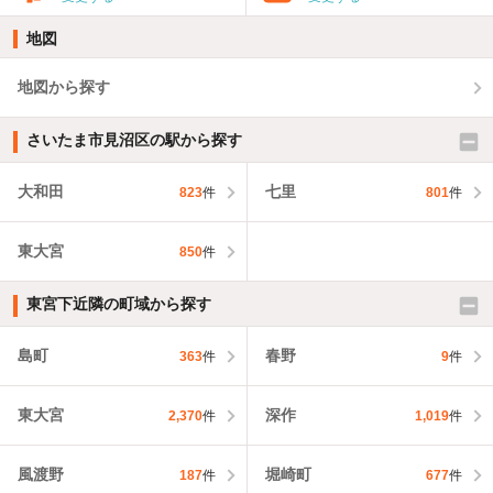
地図
地図から探す
さいたま市見沼区の駅から探す
大和田
七里
823
件
801
件
東大宮
850
件
東宮下近隣の町域から探す
島町
春野
363
件
9
件
東大宮
深作
2,370
件
1,019
件
風渡野
堀崎町
187
件
677
件