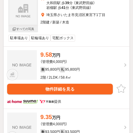
大和田駅 歩
39
分 （東武野田線）
岩槻駅 歩
41
分 （東武野田線）
埼玉県さいたま市見沼区東宮下1丁目
2階建 / 新築 / 木造
すべての写真
駐車場あり
駐輪場あり
宅配ボックス
9.58
万円
（管理費4,000円）
95,800円
95,800円
敷
礼
2階 / 2LDK / 58.4㎡
物件詳細を見る
提供
9.35
万円
（管理費4,000円）
93,500円
93,500円
敷
礼