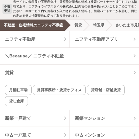
当サイトの物件及び不動産会社、外壁塗装業者の情報は検索パートナーが提供している情
報であり、ニフティライフスタイル株式会社は内容の責任を負わないことを予めご了承く
免責
洗濯機置場あり
独立洗面台
事項
ださい。本サービス内でお客様が入力される個人情報は、検索パートナーが取得し、同社
の定める個人情報規約に従って取り扱われます。
エアコンあり
都市ガス
不動産・住宅情報のニフティ不動産
賃貸
埼玉県
さいたま市見
ニフティ不動産
ニフティ不動産アプリ
温水洗浄便座
オートロック
コンロ2口以上
追焚き機能
＼Because／ ニフティ不動産
TV付インターホン
角部屋
賃貸
新着のみ
インターネット無料
月極駐車場
賃貸事務所・賃貸オフィス
貸店舗・店舗賃貸
貸し倉庫
該当件数:
物件一覧に反映
2
件
新築一戸建て
新築マンション
中古一戸建て
中古マンション