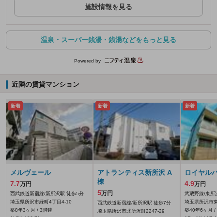
施設情報を見る
温泉・スーパー銭湯・銭湯などをもっと見る
Powered by
近隣の賃貸マンション
新着
新着
新着
メルヴェール
アトランティス新所沢 A
ロイヤル
棟
7.7
4.9
万円
万円
5
万円
西武鉄道新宿線/新所沢駅 徒歩5分
武蔵野線/東所
埼玉県所沢市緑町4丁目4-10
埼玉県所沢市東
西武鉄道新宿線/新所沢駅 徒歩7分
築8年3ヶ月 / 3階建
築40年6ヶ月 /
埼玉県所沢市北所沢町2247‐29