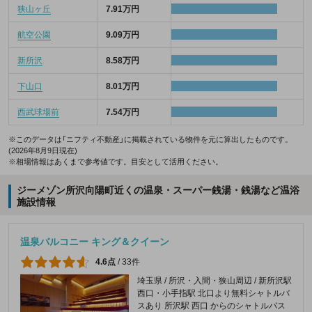
狭山ヶ丘
7.91万円
航空公園
9.09万円
新所沢
8.58万円
下山口
8.01万円
西武球場前
7.54万円
※このデータは「ニフティ不動産」に掲載されている物件を元に算出したものです。
(2026年8月9日現在)
※相場情報はあくまで参考値です。目安として活用ください。
ジーメゾン所沢向陽町近くの温泉・スーパー銭湯・銭湯など温浴
施設情報
温泉バルコニー キング＆クイーン
4.6点
/
33件
埼玉県 / 所沢・入間・狭山周辺 / 新所沢駅
西口・小手指駅 北口より無料シャトルバ
スあり 所沢駅 西口 からのシャトルバス