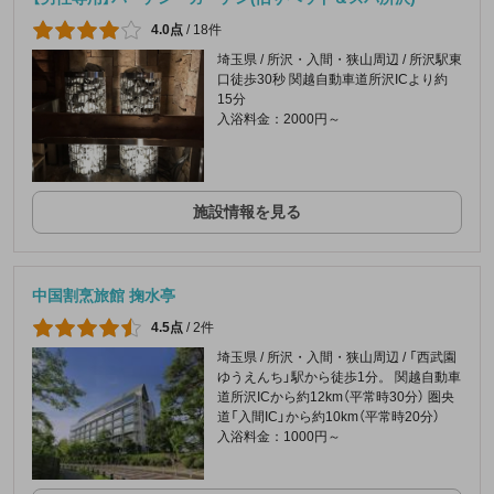
4.0点
/
18件
埼玉県 / 所沢・入間・狭山周辺 / 所沢駅東
口徒歩30秒 関越自動車道所沢ICより約
15分
入浴料金：2000円～
施設情報を見る
中国割烹旅館 掬水亭
4.5点
/
2件
埼玉県 / 所沢・入間・狭山周辺 / 「西武園
ゆうえんち」駅から徒歩1分。 関越自動車
道所沢ICから約12km（平常時30分） 圏央
道「入間IC」から約10km（平常時20分）
入浴料金：1000円～