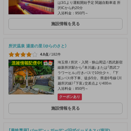
は3/1より運航開始予定 関越自動車道 所
沢ICから約20分
入浴料金：950円～
施設情報を見る
所沢温泉 湯楽の里（ゆらのさと）
4.0点
/
182件
埼玉県 / 所沢・入間・狭山周辺 / 西武新宿
線新所沢駅から「本川越」または「西武フ
ラワーヒル」行きバスで10分少々、「下
富」バス停下車、徒歩5分。県道6号線（川
越所沢線）「下富」交差点より400ｍ
入浴料金：850円～
クーポンあり
施設情報を見る
【男性専用】バーデン・ガーデン(旧ザベッド＆スパ所沢)