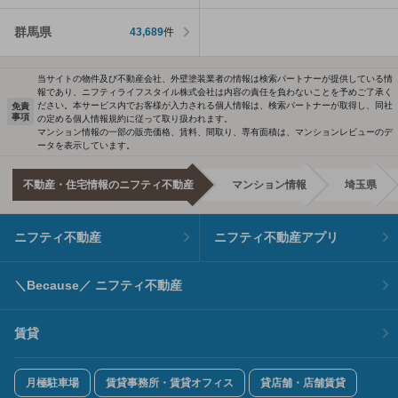
群馬県
43,689
件
当サイトの物件及び不動産会社、外壁塗装業者の情報は検索パートナーが提供している情
報であり、ニフティライフスタイル株式会社は内容の責任を負わないことを予めご了承く
ださい。本サービス内でお客様が入力される個人情報は、検索パートナーが取得し、同社
免責
事項
の定める個人情報規約に従って取り扱われます。
マンション情報の一部の販売価格、賃料、間取り、専有面積は、マンションレビューのデ
ータを表示しています。
不動産・住宅情報のニフティ不動産
マンション情報
埼玉県
ニフティ不動産
ニフティ不動産アプリ
＼Because／ ニフティ不動産
賃貸
月極駐車場
賃貸事務所・賃貸オフィス
貸店舗・店舗賃貸