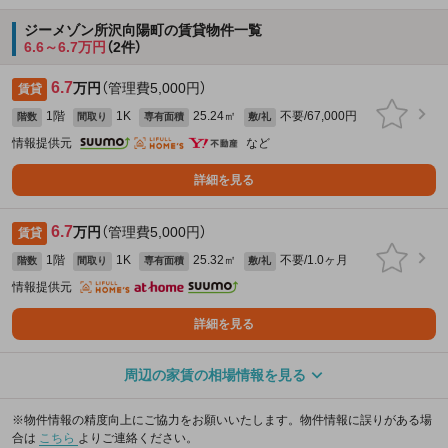
ジーメゾン所沢向陽町の賃貸物件一覧
6.6～6.7万円
（2件）
6.7
万円
（管理費5,000円）
賃貸
1階
1K
25.24㎡
不要/67,000円
階数
間取り
専有面積
敷/礼
情報提供元
など
詳細を見る
6.7
万円
（管理費5,000円）
賃貸
1階
1K
25.32㎡
不要/1.0ヶ月
階数
間取り
専有面積
敷/礼
情報提供元
詳細を見る
周辺の家賃の相場情報を見る
※物件情報の精度向上にご協力をお願いいたします。物件情報に誤りがある場
合は
こちら
よりご連絡ください。