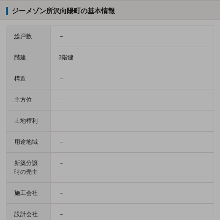
ジーメゾン所沢向陽町の基本情報
総戸数
－
階建
3階建
構造
－
主方位
－
土地権利
－
用途地域
－
新築分譲
－
時の売主
施工会社
－
設計会社
－