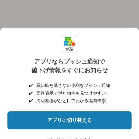
アプリならプッシュ通知で
値下げ情報をすぐにお知らせ
対応機種
個人情報保護ポリシー
利用規約
運営会社
✔️
買い時を逃さない便利なプッシュ通知
ヘルプ・お問い合わせ
採用情報
✔️
高速表示で似た物件も見つけやすい
✔️
周辺相場がひと目でわかる地図検索
アプリに切り替える
©NIFTY Lifestyle Co., Ltd.