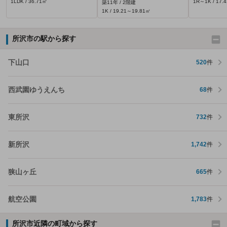
1LDK / 36.71㎡
1R～1K / 17.
築11年 / 2階建
1K / 19.21～19.81㎡
所沢市の駅から探す
下山口
520
件
西武園ゆうえんち
68
件
東所沢
732
件
新所沢
1,742
件
狭山ヶ丘
665
件
航空公園
1,783
件
所沢市近隣の町域から探す