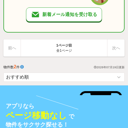
新着メール通知を受け取る
1ページ目
前へ
次へ
全1ページ
2
物件数
件
2026年07月19日
更新
アプリなら
ページ移動なし
で
物件をサクサク探せる！