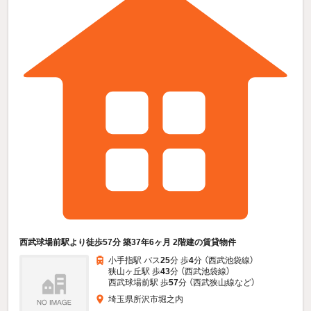
西武球場前駅より徒歩57分 築37年6ヶ月 2階建の賃貸物件
小手指駅 バス
25
分 歩
4
分 （西武池袋線）
狭山ヶ丘駅 歩
43
分 （西武池袋線）
西武球場前駅 歩
57
分 （西武狭山線
など
）
埼玉県所沢市堀之内