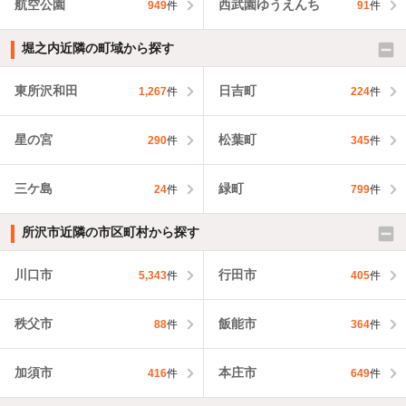
航空公園
西武園ゆうえんち
949
件
91
件
堀之内近隣の町域から探す
東所沢和田
日吉町
1,267
件
224
件
星の宮
松葉町
290
件
345
件
三ケ島
緑町
24
件
799
件
所沢市近隣の市区町村から探す
川口市
行田市
5,343
件
405
件
秩父市
飯能市
88
件
364
件
加須市
本庄市
416
件
649
件