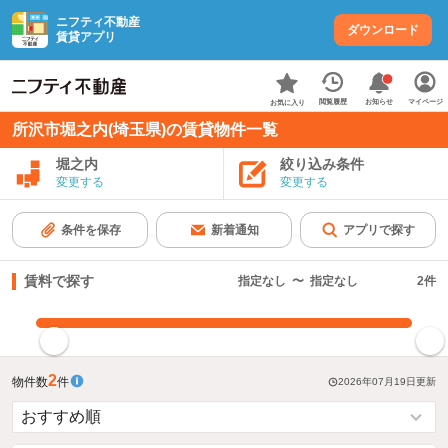
ニフティ不動産
ダウンロード
賃貸アプリ
お知らせ
閲覧履歴
マイページ
お気に入り
所沢市堀之内(埼玉県)の賃貸物件一覧
堀之内
絞り込み条件
変更する
変更する
条件を保存
新着通知
アプリで探す
賃料で探す
指定なし
〜
指定なし
2
件
指定した賃料で絞り込む
2
物件数
件
2026年07月19日
更新