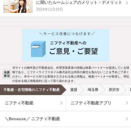
に聞いたルームシェアのメリット・デメリット
2024年12月20日
他の人はこんな条件で絞り込んでいます！
人気のこだわり条件
バス・トイレ別
2階以上
駐車場あり
ペット相談
当サイトの物件及び不動産会社、外壁塗装業者の情報は検索パートナーが提供している情
報であり、ニフティライフスタイル株式会社は内容の責任を負わないことを予めご了承く
免責
洗濯機置場あり
独立洗面台
事項
ださい。本サービス内でお客様が入力される個人情報は、検索パートナーが取得し、同社
の定める個人情報規約に従って取り扱われます。
エアコンあり
都市ガス
不動産・住宅情報のニフティ不動産
賃貸
埼玉県
所沢市
ニフティ不動産
ニフティ不動産アプリ
温水洗浄便座
オートロック
コンロ2口以上
追焚き機能
＼Because／ ニフティ不動産