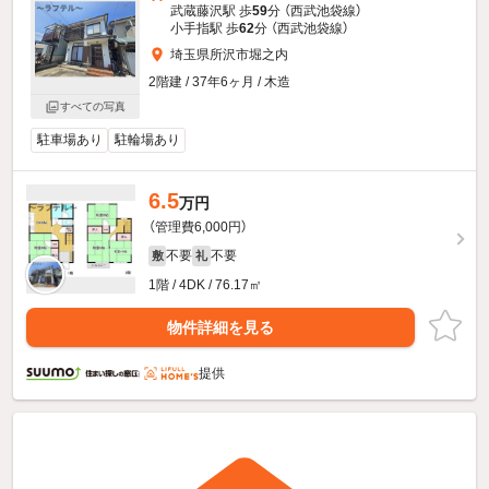
武蔵藤沢駅 歩
59
分 （西武池袋線）
小手指駅 歩
62
分 （西武池袋線）
埼玉県所沢市堀之内
2階建 / 37年6ヶ月 / 木造
すべての写真
駐車場あり
駐輪場あり
6.5
万円
（管理費6,000円）
不要
不要
敷
礼
1階 / 4DK / 76.17㎡
物件詳細を見る
提供