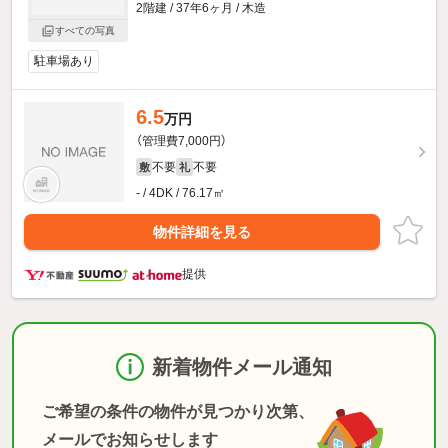
2階建 / 37年6ヶ月 / 木造
すべての写真
駐車場あり
6.5
万円
（管理費7,000円）
不要
不要
敷
礼
- / 4DK / 76.17㎡
物件詳細を見る
提供
新着物件メール通知
ご希望の条件の物件が見つかり次第、
メールでお知らせします