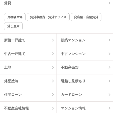
TV付インターホン
角部屋
賃貸
新着のみ
インターネット無料
月極駐車場
賃貸事務所・賃貸オフィス
貸店舗・店舗賃貸
貸し倉庫
該当件数:
物件一覧に反映
2
件
新築一戸建て
新築マンション
中古一戸建て
中古マンション
土地
不動産売却
外壁塗装
引越し見積もり
住宅ローン
カードローン
不動産会社情報
マンション情報