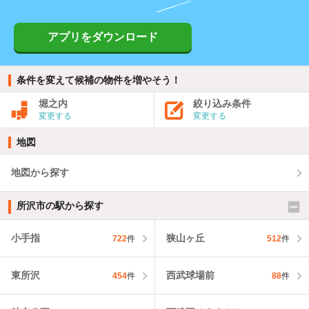
アプリをダウンロード
条件を変えて候補の物件を増やそう！
堀之内
絞り込み条件
変更する
変更する
地図
地図から探す
所沢市の駅から探す
小手指
狭山ヶ丘
722
件
512
件
東所沢
西武球場前
454
件
88
件