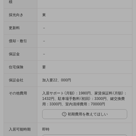
積
採光向き
東
更新料
－
償却・敷引
－
保証金
－
住宅保険
要
保証会社
加入要22、000円
その他費用
入居サポート（月額）：1980円、家賃保証料（月額）：
1432円、駐車場手数料（初回）：3300円、鍵交換費
用：3300円、室内清掃費用：70000円
初期費用を教えてほしい
入居可能時期
即時