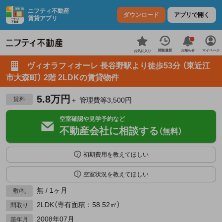
ニフティ不動産
ダウンロード
アプリで開く
賃貸アプリ
お知らせ
閲覧履歴
マイページ
お気に入り
ヴィオラフィオーレ 長谷野駅より徒歩53分 （東近江
市大森町） 2階 2LDKの賃貸物件
5.8万円
賃料
＋ 管理費等3,500円
空室確認や見学予約など
不動産会社に相談する
（無料）
初期費用を教えてほしい
空室状況を教えてほしい
無 / 1ヶ月
敷/礼
2LDK（専有面積：58.52㎡）
間取り
2008年07月
築年月