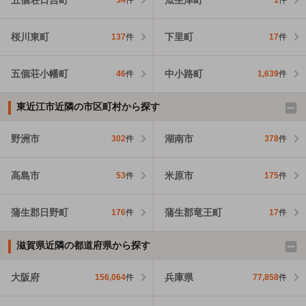
34
件
1
件
桜川東町
下里町
137
件
17
件
五個荘小幡町
中小路町
46
件
1,639
件
東近江市近隣の市区町村から探す
野洲市
湖南市
302
件
378
件
高島市
米原市
53
件
175
件
蒲生郡日野町
蒲生郡竜王町
176
件
17
件
滋賀県近隣の都道府県から探す
大阪府
兵庫県
156,064
件
77,858
件