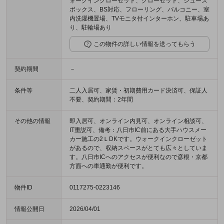
ォークインクローゼット、クローゼット、シューズ
ボックス、BS対応、フローリング、バルコニー、室
内洗濯機置場、TVモニタ付インターホン、駐車場あ
り、駐輪場あり
この物件の詳しい情報を送ってもらう
契約期間
－
条件等
二人入居可、家賃・初期費用カード決済可、保証人
不要、契約期間：2年間
その他の情報
即入居可、オンライン内見可、オンライン相談可、
IT重説可、備考：八日市IC前にある大手ハウスメー
カー施工の2ＬDKです。ウォークインクローゼット
があるので、収納スペースがとても広々としていま
す。八日市ICへのアクセスが便利なので彦根・京都
方面への車通勤が便利です。
物件ID
0117275-0223146
情報公開日
2026/04/01