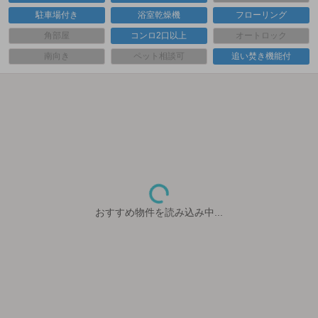
駐車場付き
浴室乾燥機
フローリング
角部屋
コンロ2口以上
オートロック
南向き
ペット相談可
追い焚き機能付
おすすめ物件を読み込み中...