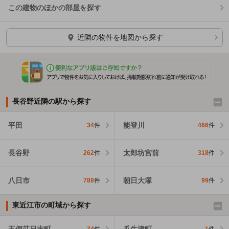
この建物のほかの部屋を探す
ほかの部屋を検索中…
近隣の物件を地図から探す
長谷野近隣の駅から探す
平田
能登川
34
件
466
件
長谷野
太郎坊宮前
262
件
318
件
八日市
朝日大塚
788
件
99
件
東近江市の町域から探す
五個荘日吉町
瓜生津町