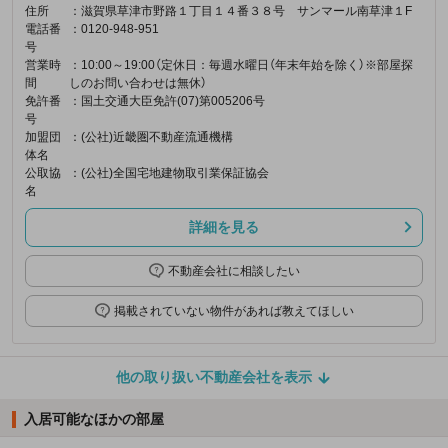
住所
：滋賀県草津市野路１丁目１４番３８号 サンマール南草津１F
電話番
：0120-948-951
号
営業時
：10:00～19:00（定休日：毎週水曜日（年末年始を除く）※部屋探
間
しのお問い合わせは無休）
免許番
：国土交通大臣免許(07)第005206号
号
加盟団
：(公社)近畿圏不動産流通機構
体名
公取協
：(公社)全国宅地建物取引業保証協会
名
詳細を見る
不動産会社に相談したい
掲載されていない物件があれば教えてほしい
他の取り扱い不動産会社を表示
入居可能なほかの部屋