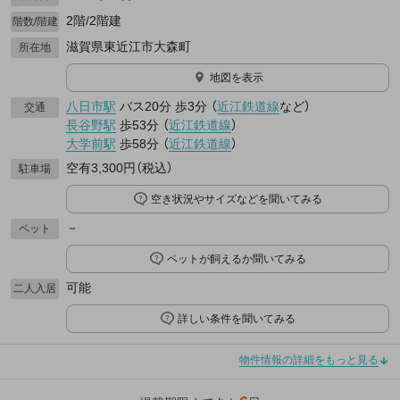
2階/2階建
階数/階建
滋賀県東近江市大森町
所在地
地図を表示
八日市駅
バス20分
歩3分
（
近江鉄道線
など
）
交通
長谷野駅
歩53分
（
近江鉄道線
）
大学前駅
歩58分
（
近江鉄道線
）
空有3,300円（税込）
駐車場
空き状況やサイズなどを聞いてみる
－
ペット
ペットが飼えるか聞いてみる
可能
二人入居
詳しい条件を聞いてみる
物件情報の詳細をもっと見る