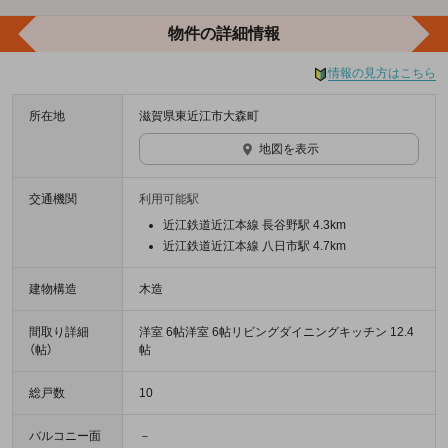
物件の詳細情報
情報の見方はこちら
所在地
滋賀県東近江市大森町
地図を表示
交通機関
利用可能駅
近江鉄道近江本線 長谷野駅 4.3km
近江鉄道近江本線 八日市駅 4.7km
建物構造
木造
間取り詳細
洋室 6帖洋室 6帖リビングダイニングキッチン 12.4
（帖）
帖
総戸数
10
バルコニー面
－