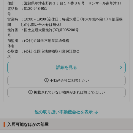
住所
：滋賀県草津市野路１丁目１４番３８号 サンマール南草津１F
電話番
：0120-948-951
号
営業時
：10:00～19:00（定休日：毎週水曜日（年末年始を除く）※部屋探
間
しのお問い合わせは無休）
免許番
：国土交通大臣免許(07)第005206号
号
加盟団
：(公社)近畿圏不動産流通機構
体名
公取協
：(公社)全国宅地建物取引業保証協会
名
詳細を見る
不動産会社に相談したい
掲載されていない物件があれば教えてほしい
他の取り扱い不動産会社を表示
入居可能なほかの部屋