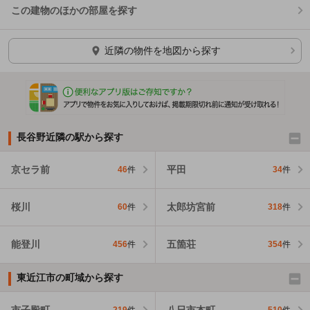
この建物のほかの部屋を探す
ほかの部屋を検索中…
近隣の物件を地図から探す
長谷野近隣の駅から探す
京セラ前
平田
46
件
34
件
桜川
太郎坊宮前
60
件
318
件
能登川
五箇荘
456
件
354
件
東近江市の町域から探す
市子殿町
八日市本町