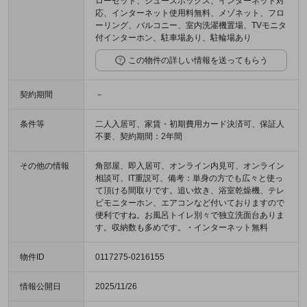
ローゼット、シューズボックス、インターネット対
応、インターネット使用料無料、メゾネット、フロ
ーリング、バルコニー、室内洗濯機置場、TVモニタ
付インターホン、駐車場あり、駐輪場あり
この物件の詳しい情報を送ってもらう
契約期間
－
条件等
二人入居可、家賃・初期費用カード決済可、保証人
不要、契約期間：2年間
その他の情報
角部屋、即入居可、オンライン内見可、オンライン
相談可、IT重説可、備考：単身の方でも広々と使っ
て頂ける間取りです。追い炊き、浴室乾燥機、テレ
ビモニターホン、エアコンなど付いておりますので
便利ですね。お風呂トイレ別々で独立洗面台ありま
す。収納数も多めです。・インターネット無料
物件ID
0117275-0216155
情報公開日
2025/11/26