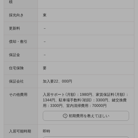
積
採光向き
東
更新料
－
償却・敷引
－
保証金
－
住宅保険
要
保証会社
加入要22、000円
その他費用
入居サポート（月額）：1980円、家賃保証料（月額）：
1344円、駐車場手数料（初回）：3300円、鍵交換費
用：3300円、室内清掃費用：70000円
初期費用を教えてほしい
入居可能時期
即時