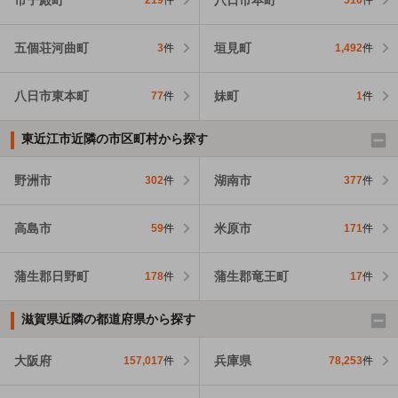
219
件
510
件
五個荘河曲町
垣見町
3
件
1,492
件
八日市東本町
妹町
77
件
1
件
東近江市近隣の市区町村から探す
野洲市
湖南市
302
件
377
件
高島市
米原市
59
件
171
件
蒲生郡日野町
蒲生郡竜王町
178
件
17
件
滋賀県近隣の都道府県から探す
大阪府
兵庫県
157,017
件
78,253
件