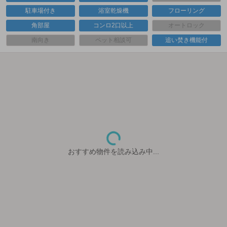
駐車場付き
浴室乾燥機
フローリング
角部屋
コンロ2口以上
オートロック
南向き
ペット相談可
追い焚き機能付
おすすめ物件を読み込み中...