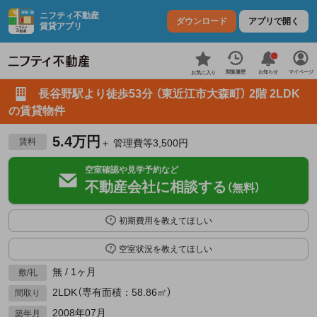
ニフティ不動産
ダウンロード
アプリで開く
賃貸アプリ
お知らせ
閲覧履歴
マイページ
お気に入り
長谷野駅より徒歩53分 （東近江市大森町） 2階 2LDK
の賃貸物件
5.4万円
賃料
＋ 管理費等3,500円
空室確認や見学予約など
不動産会社に相談する
（無料）
初期費用を教えてほしい
空室状況を教えてほしい
無 / 1ヶ月
敷/礼
2LDK（専有面積：58.86㎡）
間取り
2008年07月
築年月