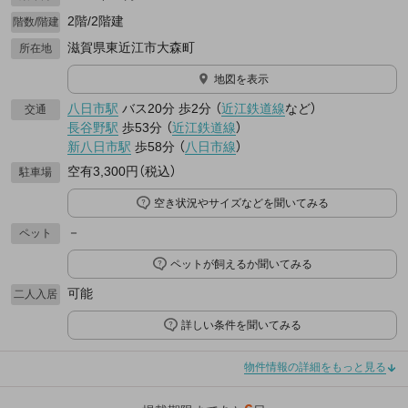
2階/2階建
階数/階建
滋賀県東近江市大森町
所在地
地図を表示
八日市駅
バス20分
歩2分
（
近江鉄道線
など
）
交通
長谷野駅
歩53分
（
近江鉄道線
）
新八日市駅
歩58分
（
八日市線
）
空有3,300円（税込）
駐車場
空き状況やサイズなどを聞いてみる
－
ペット
ペットが飼えるか聞いてみる
可能
二人入居
詳しい条件を聞いてみる
物件情報の詳細をもっと見る