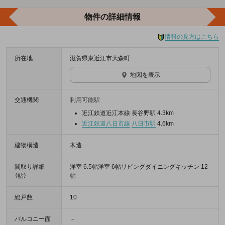
物件の詳細情報
情報の見方はこちら
所在地
滋賀県東近江市大森町
地図を表示
交通機関
利用可能駅
近江鉄道近江本線 長谷野駅 4.3km
近江鉄道八日市線
八日市駅
4.6km
建物構造
木造
間取り詳細
洋室 6.5帖洋室 6帖リビングダイニングキッチン 12
（帖）
帖
総戸数
10
バルコニー面
－