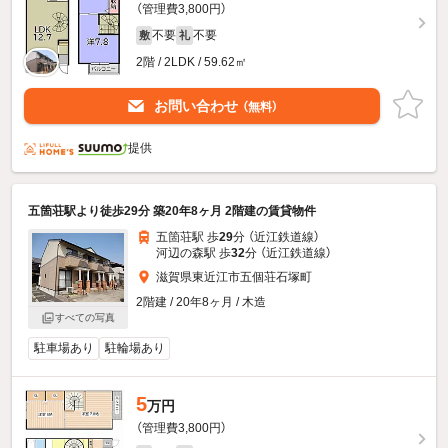
（管理費3,800円）
不要
不要
敷
礼
2階 / 2LDK / 59.62㎡
お問い合わせ
（無料）
提供
五箇荘駅より徒歩29分 築20年8ヶ月 2階建の賃貸物件
五箇荘駅 歩
29
分 （近江鉄道線）
河辺の森駅 歩
32
分 （近江鉄道線）
滋賀県東近江市五個荘石塚町
2階建 / 20年8ヶ月 / 木造
すべての写真
駐車場あり
駐輪場あり
5
万円
（管理費3,800円）