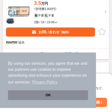
3.5
万円
（管理費3,000円）
不要
不要
敷
礼
2階 / 1K / 19.66㎡
お問い合わせ
（無料）
提供
ハイツ藤１のすべての部屋を見る
By using our services, you agree that we and
our
partners
use cookies to improve
advertising and enhance your experience on
アプリに切り替えて、サクサクお部屋探し
our services.
Privacy Policy
会員登録なしですぐ使える。マップ検索やお気に入り保存など、
アプリ限定の便利な機能が使えます！
OK
Web版で続行
アプリを開く
市区町村を変更
絞り込み条件を変更