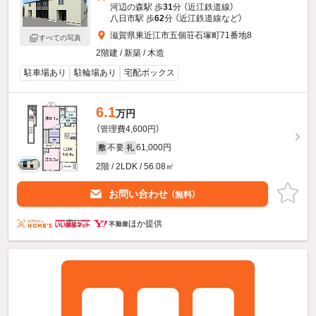
河辺の森駅 歩
31
分 （近江鉄道線）
八日市駅 歩
62
分 （近江鉄道線
など
）
滋賀県東近江市五個荘石塚町71番地8
すべての写真
2階建 / 新築 / 木造
駐車場あり
駐輪場あり
宅配ボックス
6.1
万円
（管理費4,600円）
不要
61,000円
敷
礼
2階 / 2LDK / 56.08㎡
お問い合わせ
（無料）
ほか提供