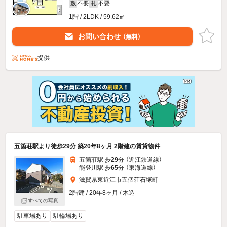
不要
不要
敷
礼
1階 / 2LDK / 59.62㎡
お問い合わせ
（無料）
提供
五箇荘駅より徒歩29分 築20年8ヶ月 2階建の賃貸物件
五箇荘駅 歩
29
分 （近江鉄道線）
能登川駅 歩
65
分 （東海道線）
滋賀県東近江市五個荘石塚町
2階建 / 20年8ヶ月 / 木造
すべての写真
駐車場あり
駐輪場あり