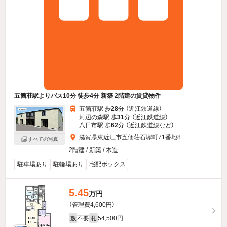
五箇荘駅よりバス10分 徒歩4分 新築 2階建の賃貸物件
五箇荘駅 歩
28
分 （近江鉄道線）
河辺の森駅 歩
31
分 （近江鉄道線）
八日市駅 歩
62
分 （近江鉄道線
など
）
滋賀県東近江市五個荘石塚町71番地8
すべての写真
2階建 / 新築 / 木造
駐車場あり
駐輪場あり
宅配ボックス
5.45
万円
（管理費4,600円）
不要
54,500円
敷
礼