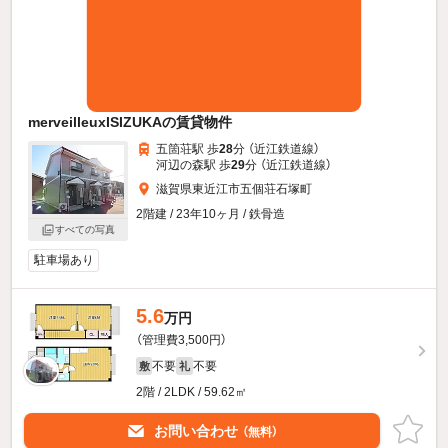
merveilleuxISIZUKAの賃貸物件
五箇荘駅 歩
28
分 （近江鉄道線）
河辺の森駅 歩
29
分 （近江鉄道線）
滋賀県東近江市五個荘石塚町
2階建 / 23年10ヶ月 / 鉄骨造
すべての写真
駐車場あり
5.6
万円
（管理費3,500円）
不要
不要
敷
礼
2階 / 2LDK / 59.62㎡
お問い合わせ
（無料）