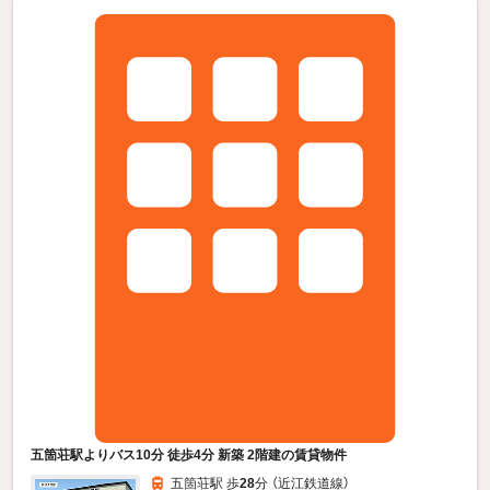
五箇荘駅よりバス10分 徒歩4分 新築 2階建の賃貸物件
五箇荘駅 歩
28
分 （近江鉄道線）