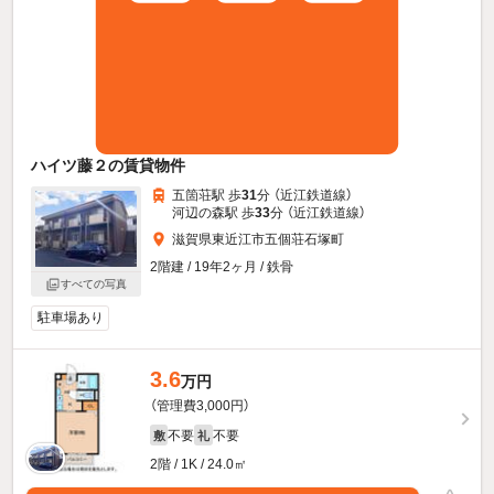
ハイツ藤２の賃貸物件
五箇荘駅 歩
31
分 （近江鉄道線）
河辺の森駅 歩
33
分 （近江鉄道線）
滋賀県東近江市五個荘石塚町
2階建 / 19年2ヶ月 / 鉄骨
すべての写真
駐車場あり
3.6
万円
（管理費3,000円）
不要
不要
敷
礼
2階 / 1K / 24.0㎡