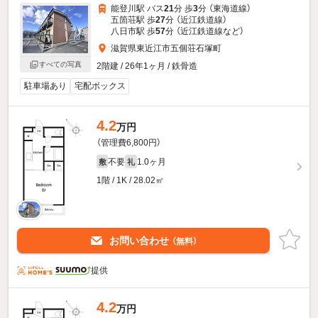
能登川駅 バス
21
分 歩
3
分 （東海道線）
五箇荘駅 歩
27
分 （近江鉄道線）
八日市駅 歩
57
分 （近江鉄道線
など
）
滋賀県東近江市五個荘石塚町
すべての写真
2階建 / 26年1ヶ月 / 鉄骨造
駐車場あり
宅配ボックス
4.2
万円
（管理費6,800円）
不要
1.0ヶ月
敷
礼
1階 / 1K / 28.02㎡
お問い合わせ
（無料）
提供
4.2
万円