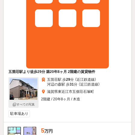
五箇荘駅より徒歩29分 築20年8ヶ月 2階建の賃貸物件
五箇荘駅 歩
29
分 （近江鉄道線）
河辺の森駅 歩
31
分 （近江鉄道線）
滋賀県東近江市五個荘石塚町
2階建 / 20年8ヶ月 / 木造
すべての写真
駐車場あり
5
万円