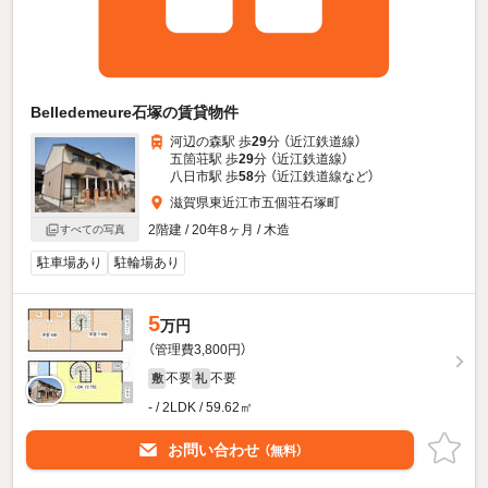
Belledemeure石塚の賃貸物件
河辺の森駅 歩
29
分 （近江鉄道線）
五箇荘駅 歩
29
分 （近江鉄道線）
八日市駅 歩
58
分 （近江鉄道線
など
）
滋賀県東近江市五個荘石塚町
2階建 / 20年8ヶ月 / 木造
すべての写真
駐車場あり
駐輪場あり
5
万円
（管理費3,800円）
不要
不要
敷
礼
- / 2LDK / 59.62㎡
お問い合わせ
（無料）