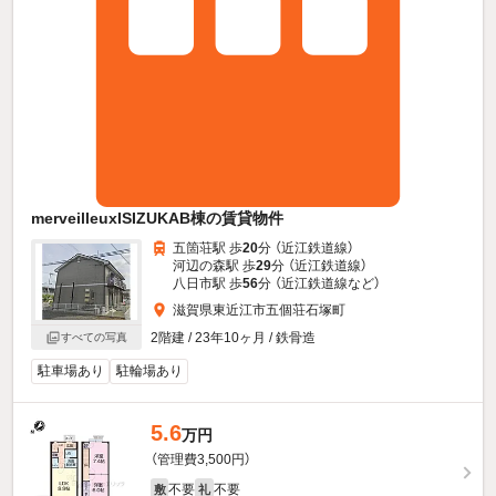
merveilleuxISIZUKAB棟の賃貸物件
五箇荘駅 歩
20
分 （近江鉄道線）
河辺の森駅 歩
29
分 （近江鉄道線）
八日市駅 歩
56
分 （近江鉄道線
など
）
滋賀県東近江市五個荘石塚町
2階建 / 23年10ヶ月 / 鉄骨造
すべての写真
駐車場あり
駐輪場あり
5.6
万円
（管理費3,500円）
不要
不要
敷
礼