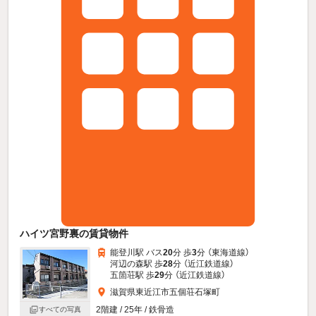
ハイツ宮野裏の賃貸物件
能登川駅 バス
20
分 歩
3
分 （東海道線）
河辺の森駅 歩
28
分 （近江鉄道線）
五箇荘駅 歩
29
分 （近江鉄道線）
滋賀県東近江市五個荘石塚町
2階建 / 25年 / 鉄骨造
すべての写真