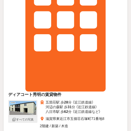
ディアコート秀明の賃貸物件
五箇荘駅 歩
28
分 （近江鉄道線）
河辺の森駅 歩
31
分 （近江鉄道線）
八日市駅 歩
62
分 （近江鉄道線
など
）
滋賀県東近江市五個荘石塚町71番地8
すべての写真
2階建 / 新築 / 木造