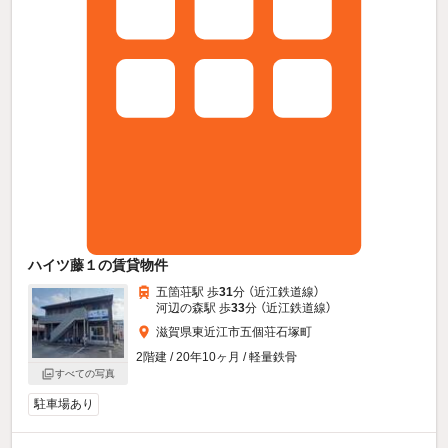
ハイツ藤１の賃貸物件
五箇荘駅 歩
31
分 （近江鉄道線）
河辺の森駅 歩
33
分 （近江鉄道線）
滋賀県東近江市五個荘石塚町
2階建 / 20年10ヶ月 / 軽量鉄骨
すべての写真
駐車場あり