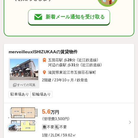
新着メール通知を受け取る
merveilleuxISHIZUKAAの賃貸物件
五箇荘駅 歩
28
分 （近江鉄道線）
河辺の森駅 歩
31
分 （近江鉄道線）
滋賀県東近江市五個荘石塚町
2階建 / 23年10ヶ月 / 鉄骨造
すべての写真
駐車場あり
駐輪場あり
5.6
万円
（管理費3,500円）
不要
不要
敷
礼
1階 / 2LDK / 59.62㎡