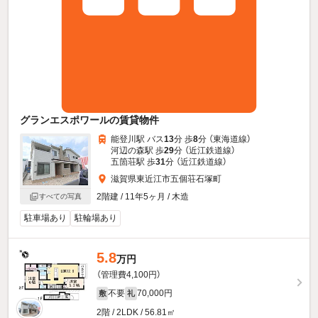
グランエスポワールの賃貸物件
能登川駅 バス
13
分 歩
8
分 （東海道線）
河辺の森駅 歩
29
分 （近江鉄道線）
五箇荘駅 歩
31
分 （近江鉄道線）
滋賀県東近江市五個荘石塚町
2階建 / 11年5ヶ月 / 木造
すべての写真
駐車場あり
駐輪場あり
5.8
万円
（管理費4,100円）
不要
70,000円
敷
礼
2階 / 2LDK / 56.81㎡