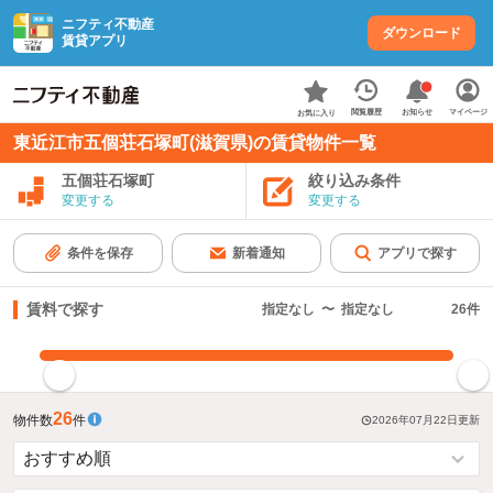
ニフティ不動産
ダウンロード
賃貸アプリ
お知らせ
閲覧履歴
マイページ
お気に入り
東近江市五個荘石塚町(滋賀県)の賃貸物件一覧
五個荘石塚町
絞り込み条件
変更する
変更する
条件を保存
新着通知
アプリで探す
賃料で探す
指定なし
〜
指定なし
26
件
指定した賃料で絞り込む
26
物件数
件
2026年07月22日
更新