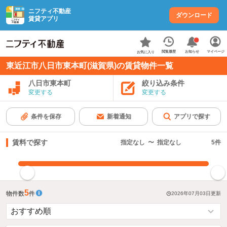
ニフティ不動産
ダウンロード
賃貸アプリ
お知らせ
閲覧履歴
マイページ
お気に入り
東近江市八日市東本町(滋賀県)の賃貸物件一覧
八日市東本町
絞り込み条件
変更する
変更する
条件を保存
新着通知
アプリで探す
賃料で探す
指定なし
〜
指定なし
5
件
指定した賃料で絞り込む
5
物件数
件
2026年07月03日
更新