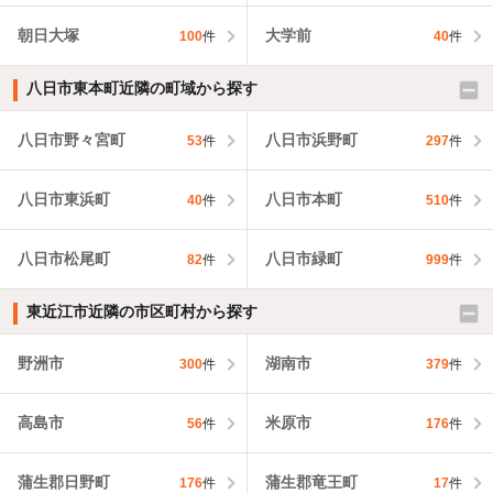
朝日大塚
大学前
100
件
40
件
八日市東本町近隣の町域から探す
八日市野々宮町
八日市浜野町
53
件
297
件
八日市東浜町
八日市本町
40
件
510
件
八日市松尾町
八日市緑町
82
件
999
件
東近江市近隣の市区町村から探す
野洲市
湖南市
300
件
379
件
高島市
米原市
56
件
176
件
蒲生郡日野町
蒲生郡竜王町
176
件
17
件