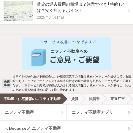
賃貸の退去費用の相場は？注意すべき「特約」と
は？安く抑えるポイント
2025年04月14日
他の人はこんな条件で絞り込んでいます！
人気のこだわり条件
バス・トイレ別
2階以上
駐車場あり
ペット相談
当サイトの物件及び不動産会社、外壁塗装業者の情報は検索パートナーが提供している情
報であり、ニフティライフスタイル株式会社は内容の責任を負わないことを予めご了承く
免責
事項
ださい。本サービス内でお客様が入力される個人情報は、検索パートナーが取得し、同社
洗濯機置場あり
独立洗面台
の定める個人情報規約に従って取り扱われます。
不動産・住宅情報のニフティ不動産
賃貸
滋賀県
東近江市
エアコンあり
都市ガス
ニフティ不動産
ニフティ不動産アプリ
温水洗浄便座
オートロック
＼Because／ ニフティ不動産
コンロ2口以上
追焚き機能