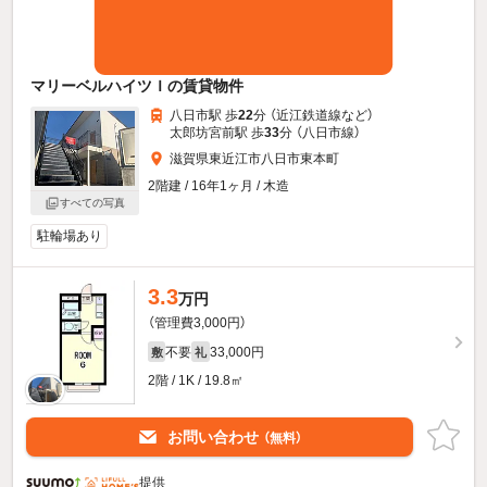
マリーベルハイツＩの賃貸物件
八日市駅 歩
22
分 （近江鉄道線
など
）
太郎坊宮前駅 歩
33
分 （八日市線）
滋賀県東近江市八日市東本町
2階建 / 16年1ヶ月 / 木造
すべての写真
駐輪場あり
3.3
万円
（管理費3,000円）
不要
33,000円
敷
礼
2階 / 1K / 19.8㎡
お問い合わせ
（無料）
提供