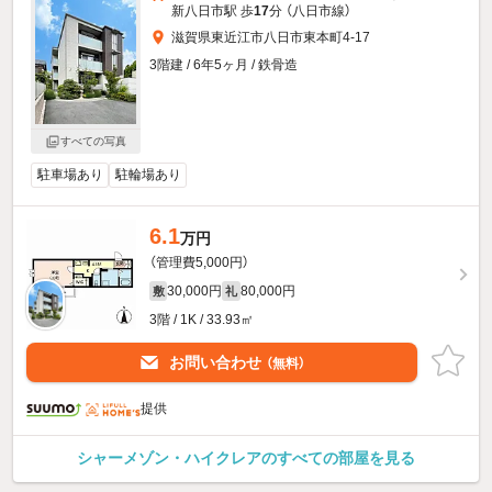
新八日市駅 歩
17
分 （八日市線）
滋賀県東近江市八日市東本町4-17
3階建 / 6年5ヶ月 / 鉄骨造
すべての写真
駐車場あり
駐輪場あり
6.1
万円
（管理費5,000円）
30,000円
80,000円
敷
礼
3階 / 1K / 33.93㎡
お問い合わせ
（無料）
提供
シャーメゾン・ハイクレアのすべての部屋を見る