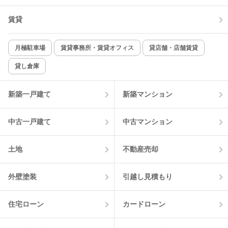
賃貸
TV付インターホン
角部屋
新着のみ
インターネット無料
月極駐車場
賃貸事務所・賃貸オフィス
貸店舗・店舗賃貸
貸し倉庫
該当件数:
物件一覧に反映
5
件
新築一戸建て
新築マンション
中古一戸建て
中古マンション
土地
不動産売却
外壁塗装
引越し見積もり
住宅ローン
カードローン