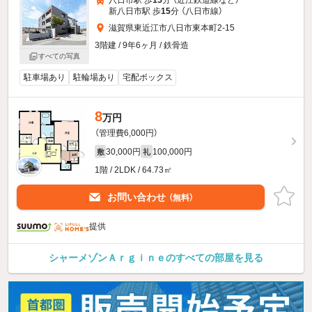
八日市駅 歩
15
分 （近江鉄道線
など
）
新八日市駅 歩
15
分 （八日市線）
滋賀県東近江市八日市東本町2-15
3階建 / 9年6ヶ月 / 鉄骨造
すべての写真
駐車場あり
駐輪場あり
宅配ボックス
8
万円
（管理費6,000円）
30,000円
100,000円
敷
礼
1階 / 2LDK / 64.73㎡
お問い合わせ
（無料）
提供
シャーメゾンＡｒｇｉｎｅのすべての部屋を見る