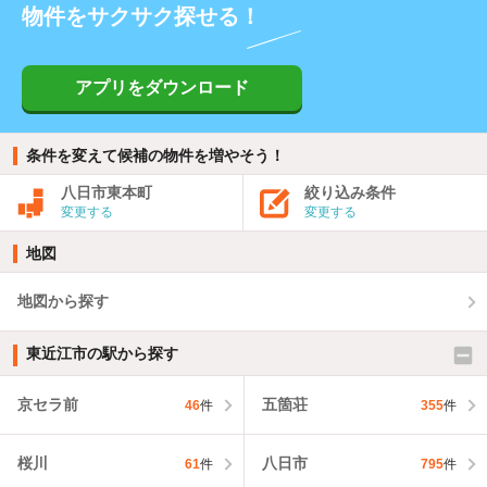
物件をサクサク探せる！
アプリをダウンロード
条件を変えて候補の物件を増やそう！
八日市東本町
絞り込み条件
変更する
変更する
地図
地図から探す
東近江市の駅から探す
京セラ前
五箇荘
46
件
355
件
桜川
八日市
61
件
795
件