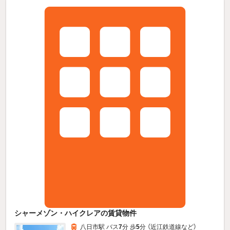
シャーメゾン・ハイクレアの賃貸物件
八日市駅 バス
7
分 歩
5
分 （近江鉄道線
など
）