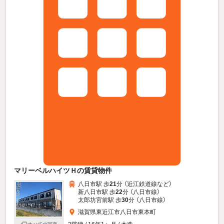
マリーベルハイツＨの賃貸物件
八日市駅 歩
21
分 （近江鉄道線
など
）
新八日市駅 歩
22
分 （八日市線）
太郎坊宮前駅 歩
30
分 （八日市線）
滋賀県東近江市八日市東本町