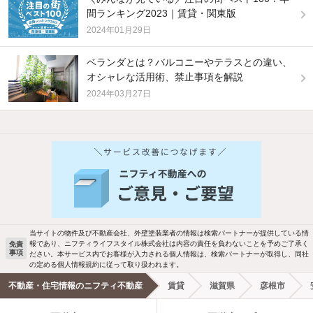
間ランキング2023｜賃貸・関東版
2024年01月29日
ベランダとは？バルコニーやテラスとの違い、
オシャレな活用術、禁止事項を解説
2024年03月27日
他の人はこんな条件で絞り込んでいます！
人気のこだわり条件
バス・トイレ別
2階以上
駐車場あり
ペット相談
当サイトの物件及び不動産会社、外壁塗装業者の情報は検索パートナーが提供している情
報であり、ニフティライフスタイル株式会社は内容の責任を負わないことを予めご了承く
免責
事項
ださい。本サービス内でお客様が入力される個人情報は、検索パートナーが取得し、同社
洗濯機置場あり
独立洗面台
の定める個人情報規約に従って取り扱われます。
不動産・住宅情報のニフティ不動産
賃貸
滋賀県
彦根市
エアコンあり
都市ガス