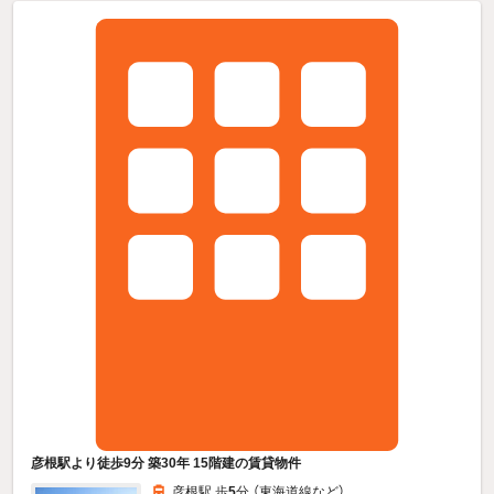
彦根駅より徒歩9分 築30年 15階建の賃貸物件
彦根駅 歩
5
分 （東海道線
など
）