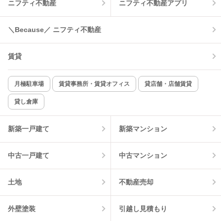
ニフティ不動産
ニフティ不動産アプリ
温水洗浄便座
オートロック
＼Because／ ニフティ不動産
コンロ2口以上
追焚き機能
賃貸
TV付インターホン
角部屋
新着のみ
インターネット無料
月極駐車場
賃貸事務所・賃貸オフィス
貸店舗・店舗賃貸
貸し倉庫
該当件数:
物件一覧に反映
2
件
新築一戸建て
新築マンション
中古一戸建て
中古マンション
土地
不動産売却
外壁塗装
引越し見積もり