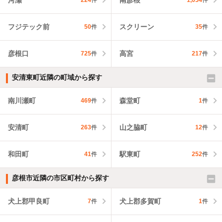
224
件
1,054
件
フジテック前
スクリーン
50
件
35
件
彦根口
高宮
725
件
217
件
安清東町近隣の町域から探す
南川瀬町
森堂町
469
件
1
件
安清町
山之脇町
263
件
12
件
和田町
駅東町
41
件
252
件
彦根市近隣の市区町村から探す
犬上郡甲良町
犬上郡多賀町
7
件
1
件