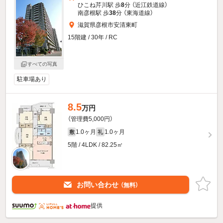
ひこね芹川駅 歩
8
分 （近江鉄道線）
南彦根駅 歩
38
分 （東海道線）
滋賀県彦根市安清東町
15階建 / 30年 / RC
すべての写真
駐車場あり
8.5
万円
（管理費5,000円）
1.0ヶ月
1.0ヶ月
敷
礼
5階 / 4LDK / 82.25㎡
お問い合わせ
（無料）
提供