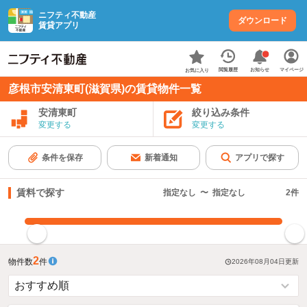
ニフティ不動産
ダウンロード
賃貸アプリ
お知らせ
閲覧履歴
マイページ
お気に入り
彦根市安清東町(滋賀県)の賃貸物件一覧
安清東町
絞り込み条件
変更する
変更する
条件を保存
新着通知
アプリで探す
賃料で探す
指定なし
〜
指定なし
2
件
指定した賃料で絞り込む
2
物件数
件
2026年08月04日
更新