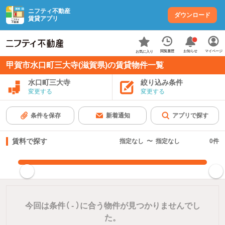
ニフティ不動産
ダウンロード
賃貸アプリ
お知らせ
閲覧履歴
マイページ
お気に入り
甲賀市水口町三大寺(滋賀県)の賃貸物件一覧
水口町三大寺
絞り込み条件
変更する
変更する
条件を保存
新着通知
アプリで探す
賃料で探す
指定なし
〜
指定なし
0
件
指定した賃料で絞り込む
今回は条件（
-
）に合う物件が見つかりませんでし
た。