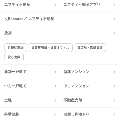
ニフティ不動産
ニフティ不動産アプリ
温水洗浄便座
オートロック
コンロ2口以上
追焚き機能
＼Because／ ニフティ不動産
TV付インターホン
角部屋
賃貸
新着のみ
インターネット無料
月極駐車場
賃貸事務所・賃貸オフィス
貸店舗・店舗賃貸
貸し倉庫
該当件数:
物件一覧に反映
0
件
新築一戸建て
新築マンション
中古一戸建て
中古マンション
土地
不動産売却
外壁塗装
引越し見積もり