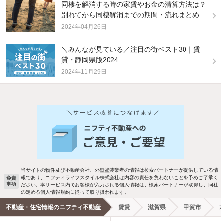
同棲を解消する時の家賃やお金の清算方法は？
別れてから同棲解消までの期間・流れまとめ
2024年04月26日
＼みんなが見ている／注目の街ベスト30｜賃
貸・静岡県版2024
2024年11月29日
他の人はこんな条件で絞り込んでいます！
人気のこだわり条件
バス・トイレ別
2階以上
駐車場あり
ペット相談
当サイトの物件及び不動産会社、外壁塗装業者の情報は検索パートナーが提供している情
報であり、ニフティライフスタイル株式会社は内容の責任を負わないことを予めご了承く
免責
洗濯機置場あり
独立洗面台
事項
ださい。本サービス内でお客様が入力される個人情報は、検索パートナーが取得し、同社
の定める個人情報規約に従って取り扱われます。
エアコンあり
都市ガス
不動産・住宅情報のニフティ不動産
賃貸
滋賀県
甲賀市