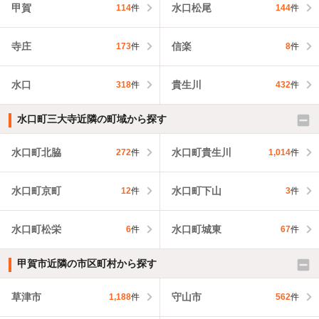
甲賀
水口松尾
114
件
144
件
寺庄
信楽
173
件
8
件
水口
貴生川
318
件
432
件
水口町三大寺近隣の町域から探す
水口町北脇
水口町貴生川
272
件
1,014
件
水口町京町
水口町下山
12
件
3
件
水口町松栄
水口町城東
6
件
67
件
甲賀市近隣の市区町村から探す
草津市
守山市
1,188
件
562
件