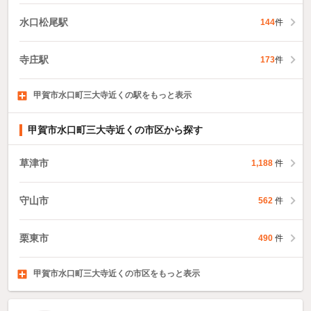
水口松尾駅
144
件
寺庄駅
173
件
甲賀市水口町三大寺近くの駅をもっと表示
信楽駅
水口駅
貴生川駅
8
318
件
432
件
件
甲賀市水口町三大寺近くの市区から探す
草津市
1,188
件
守山市
562
件
栗東市
490
件
甲賀市水口町三大寺近くの市区をもっと表示
野洲市
湖南市
高島市
300
379
57
件
件
件