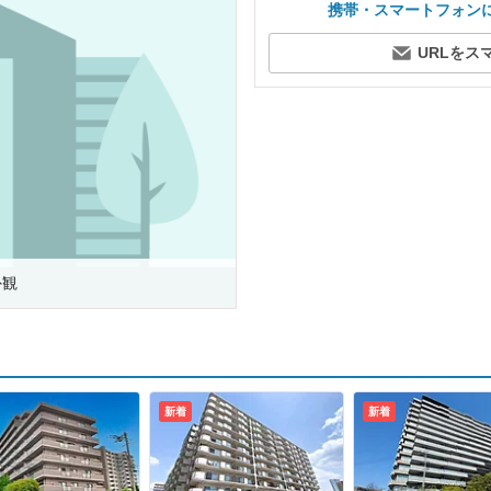
携帯・スマートフォン
URLをス
外観
新着
新着