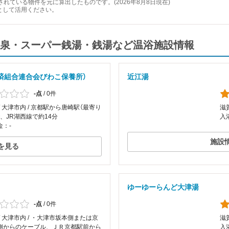
れている物件を元に算出したものです。(2026年8月8日現在)
として活用ください。
泉・スーパー銭湯・銭湯など温浴施設情報
済組合連合会びわこ保養所）
近江湯
-点
/
0件
/ 大津市内 / 京都駅から唐崎駅（最寄り
滋
、JR湖西線で約14分
入
金：-
施設
を見る
ゆーゆーらんど大津湯
-点
/
0件
/ 大津市内 / ・大津市坂本側または京
滋
側からのケーブル、ＪＲ京都駅前から
入