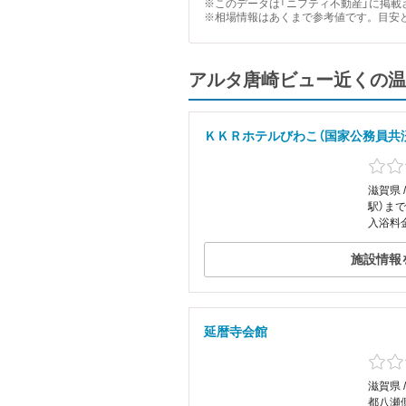
※このデータは「ニフティ不動産」に掲載さ
※相場情報はあくまで参考値です。目安
アルタ唐崎ビュー近くの温
ＫＫＲホテルびわこ（国家公務員共
滋賀県 
駅）まで
入浴料
施設情報
延暦寺会館
滋賀県 
都八瀬