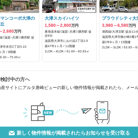
ルマンコーポ大津の
大津スカイハイツ
プラウドシティ大
が丘
1,580～2,800
3,980～6,580
万円
万円
～2,680
万円
東海道本線（滋賀--兵庫）/膳所駅 徒
湖西線/大津京駅 徒歩11
歩9分
滋賀県大津市柳が崎3番2
（滋賀--兵庫）/膳所駅 徒
滋賀県大津市におの浜2丁目2-5
築2年9ヶ月 / 15階建
築47年1ヶ月 / 11階建
津市本宮2丁目5-10
2LDK～3LDK / 63.85～9
1LDK～4LDK / 61.60～83.93㎡
ヶ月 / 9階建
69.30～75.00㎡
ご検討中の方へ
動産サイトにアルタ唐崎ビューの新しい物件情報が掲載されたら、メー
新しく物件情報が掲載されたらお知らせを受け取る