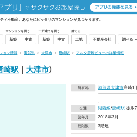
ティ不動産。あなたにピッタリのマンションが見つかります。
マンションを買う
一戸建てを買う
建てる
新築
中古
新築
中古
土地
不動産会社
調べる
ション情報
滋賀県
大津市
唐崎駅
アルタ唐崎ビューの詳細情報
唐崎駅
｜
大津市
）
滋賀県
大津市
唐崎1丁
所在地
湖西線
/
唐崎駅
徒歩
交通
2018年3月
築年月
3階建
総階数