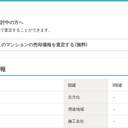
検討中の方へ
料で査定することができます。
このマンションの売却価格を査定する（無料）
報
階建
3階建
主方位
－
用途地域
－
施工会社
－