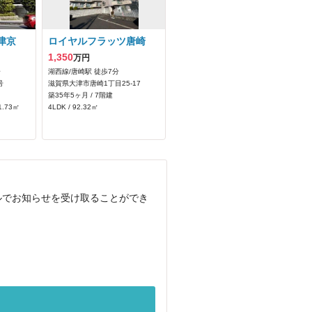
津京
ロイヤルフラッツ唐崎
1,350
万円
分
湖西線/唐崎駅 徒歩7分
号
滋賀県大津市唐崎1丁目25-17
築35年5ヶ月 / 7階建
1.73㎡
4LDK / 92.32㎡
ルでお知らせを受け取ることができ