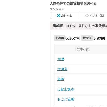
人気条件での賃貸相場を調べる
マンション
条件なし
ペット相談
唐崎駅、1LDK、条件なしの家賃相
6.36
3.9
平均値
最安値
万円
万円
近隣の駅
大津
大津京
唐崎
比叡山坂本
おごと温泉