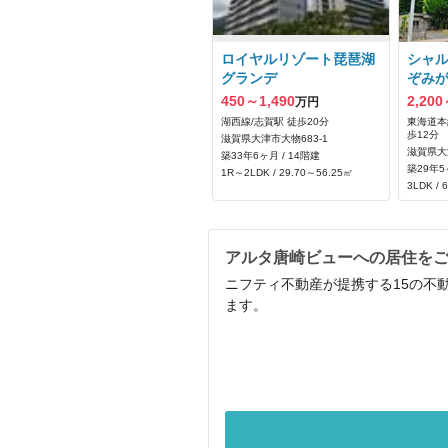
ロイヤルリゾート琵琶湖
シャ
グランデ
ぞみ
450～1,490
2,200
万円
湖西線/志賀駅 徒歩20分
東海道本線
歩12分
滋賀県大津市大物683‐1
滋賀県大
築33年6ヶ月 / 14階建
築29年5
1R～2LDK / 29.70～56.25㎡
3LDK / 
アルタ唐崎ビューへの居住を
ニフティ不動産が提携する15の不
ます。