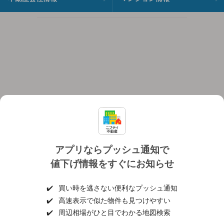
アプリならプッシュ通知で
値下げ情報をすぐにお知らせ
対応機種
個人情報保護ポリシー
利用規約
運営会社
✔️
買い時を逃さない便利なプッシュ通知
ヘルプ・お問い合わせ
採用情報
✔️
高速表示で似た物件も見つけやすい
✔️
周辺相場がひと目でわかる地図検索