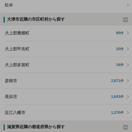
松本
大津市近隣の市区町村から探す
犬上郡豊郷町
90
件
犬上郡甲良町
10
件
犬上郡多賀町
16
件
彦根市
2,871
件
長浜市
1,643
件
近江八幡市
1,270
件
滋賀県近隣の都道府県から探す