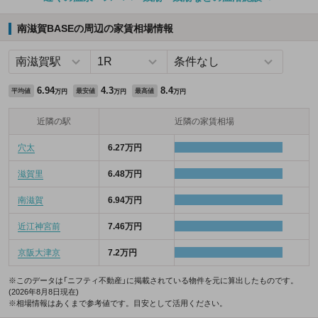
南滋賀BASEの周辺の家賃相場情報
6.94
4.3
8.4
平均値
最安値
最高値
万円
万円
万円
近隣の駅
近隣の家賃相場
穴太
6.27万円
滋賀里
6.48万円
南滋賀
6.94万円
近江神宮前
7.46万円
京阪大津京
7.2万円
※このデータは「ニフティ不動産」に掲載されている物件を元に算出したものです。
(2026年8月8日現在)
※相場情報はあくまで参考値です。目安として活用ください。