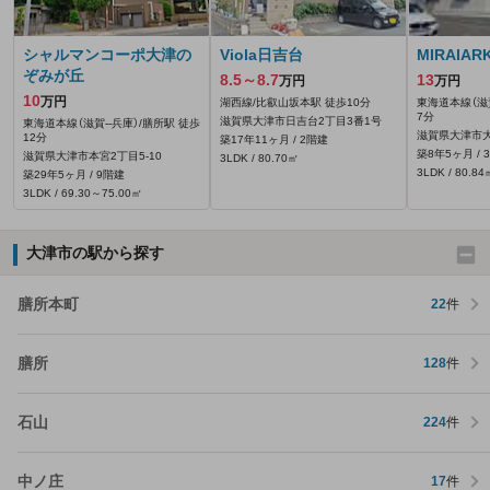
シャルマンコーポ大津の
Viola日吉台
MIRAIAR
ぞみが丘
8.5～8.7
13
万円
万円
10
万円
湖西線/比叡山坂本駅 徒歩10分
東海道本線（滋賀
7分
滋賀県大津市日吉台2丁目3番1号
東海道本線（滋賀--兵庫）/膳所駅 徒歩
滋賀県大津市大
12分
築17年11ヶ月 / 2階建
築8年5ヶ月 / 
滋賀県大津市本宮2丁目5-10
3LDK / 80.70㎡
3LDK / 80.84
築29年5ヶ月 / 9階建
3LDK / 69.30～75.00㎡
大津市の駅から探す
膳所本町
22
件
膳所
128
件
石山
224
件
中ノ庄
17
件