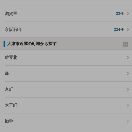
滋賀里
23
件
京阪石山
224
件
大津市近隣の町域から探す
雄琴北
森
京町
木下町
勧学