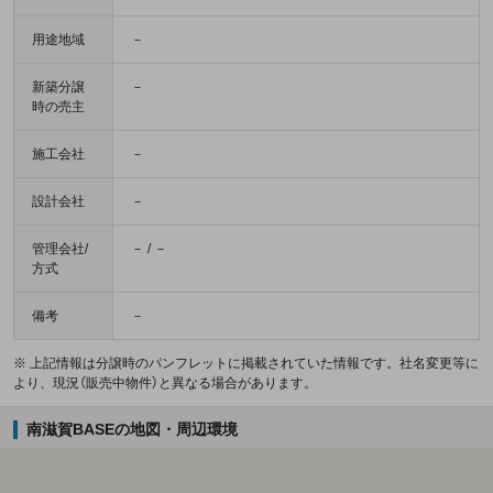
用途地域
－
新築分譲
－
時の売主
施工会社
－
設計会社
－
管理会社/
－ / －
方式
備考
－
※ 上記情報は分譲時のパンフレットに掲載されていた情報です。社名変更等に
より、現況（販売中物件）と異なる場合があります。
南滋賀BASEの地図・周辺環境