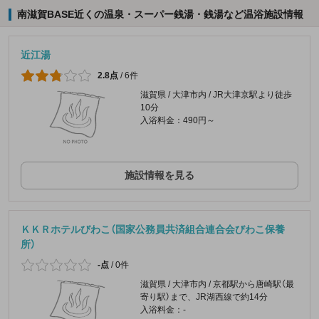
南滋賀BASE近くの温泉・スーパー銭湯・銭湯など温浴施設情報
近江湯
2.8点
/
6件
滋賀県 / 大津市内 / JR大津京駅より徒歩
10分
入浴料金：490円～
施設情報を見る
ＫＫＲホテルびわこ（国家公務員共済組合連合会びわこ保養
所）
-点
/
0件
滋賀県 / 大津市内 / 京都駅から唐崎駅（最
寄り駅）まで、JR湖西線で約14分
入浴料金：-