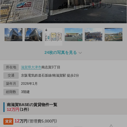
24枚の写真を見る
所在地
滋賀県
大津市
南志賀3丁目
交通
京阪電気鉄道石坂線/南滋賀駅 徒歩2分
築年月
2026年1月
総階数
3階建
南滋賀BASEの賃貸物件一覧
12万円
（1件）
12
万円
（管理費5,000円）
賃貸