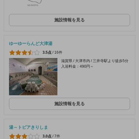
施設情報を見る
ゆーゆーらんど大津湯
3.5点
/
16件
滋賀県 / 大津市内 / 三井寺駅より徒歩5分
入浴料金：490円～
施設情報を見る
湯～トピアきりしま
3.0点
/
7件