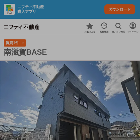
ニフティ不動産
ダウンロード
購入アプリ
カンタン検索
閲覧履歴
マイページ
お気に入り
賃貸1件
南滋賀BASE