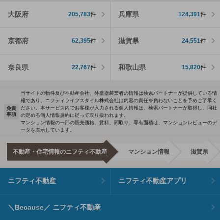
大阪府
兵庫県
205,783
件
124,391
件
京都府
滋賀県
62,395
件
24,551
件
奈良県
和歌山県
22,767
件
15,820
件
当サイトの物件及び不動産会社、外壁塗装業者の情報は検索パートナーが提供している情
報であり、ニフティライフスタイル株式会社は内容の責任を負わないことを予めご了承く
ださい。本サービス内でお客様が入力される個人情報は、検索パートナーが取得し、同社
免責
事項
の定める個人情報規約に従って取り扱われます。
マンション情報の一部の販売価格、賃料、間取り、専有面積は、マンションレビューのデ
ータを表示しています。
不動産・住宅情報のニフティ不動産
マンション情報
滋賀県
ニフティ不動産
ニフティ不動産アプリ
＼Because／ ニフティ不動産