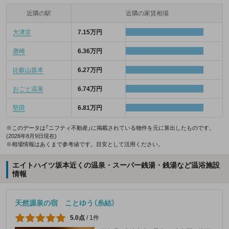
近隣の駅
近隣の家賃相場
大津京
7.15万円
唐崎
6.36万円
比叡山坂本
6.27万円
おごと温泉
6.74万円
堅田
6.81万円
※このデータは「ニフティ不動産」に掲載されている物件を元に算出したものです。
(2026年8月9日現在)
※相場情報はあくまで参考値です。目安として活用ください。
エイトハイツ坂本近くの温泉・スーパー銭湯・銭湯など温浴施設
情報
天然源泉の宿 ことゆう（糸結）
5.0点
/
1件