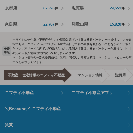
京都府
滋賀県
62,395
件
24,551
件
奈良県
和歌山県
22,767
件
15,820
件
当サイトの物件及び不動産会社、外壁塗装業者の情報は検索パートナーが提供している情
報であり、ニフティライフスタイル株式会社は内容の責任を負わないことを予めご了承く
ださい。本サービス内でお客様が入力される個人情報は、検索パートナーが取得し、同社
免責
事項
の定める個人情報規約に従って取り扱われます。
マンション情報の一部の販売価格、賃料、間取り、専有面積は、マンションレビューのデ
ータを表示しています。
不動産・住宅情報のニフティ不動産
マンション情報
滋賀県
ニフティ不動産
ニフティ不動産アプリ
＼Because／ ニフティ不動産
賃貸