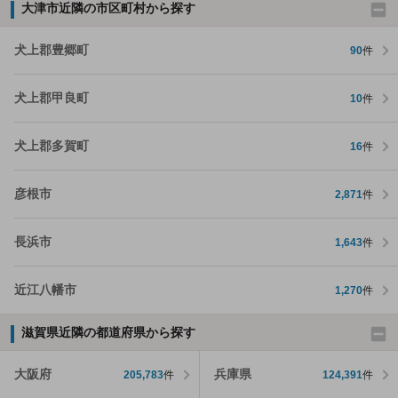
大津市近隣の市区町村から探す
犬上郡豊郷町
90
件
犬上郡甲良町
10
件
犬上郡多賀町
16
件
彦根市
2,871
件
長浜市
1,643
件
近江八幡市
1,270
件
滋賀県近隣の都道府県から探す
大阪府
兵庫県
205,783
件
124,391
件