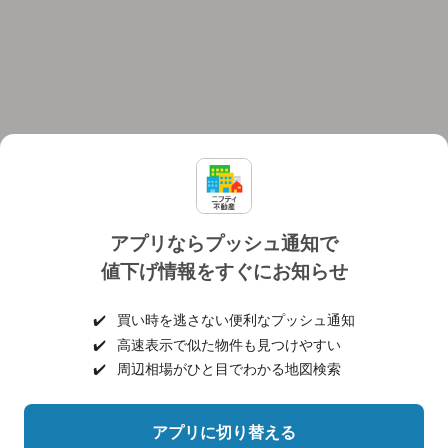
アプリならプッシュ通知で
値下げ情報をすぐにお知らせ
対応機種
個人情報保護ポリシー
利用規約
運営会社
✔️
買い時を逃さない便利なプッシュ通知
ヘルプ・お問い合わせ
採用情報
✔️
高速表示で似た物件も見つけやすい
✔️
周辺相場がひと目でわかる地図検索
アプリに切り替える
©NIFTY Lifestyle Co., Ltd.