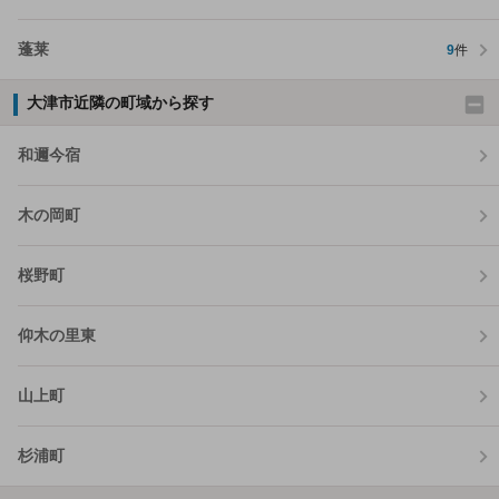
蓬莱
9
件
大津市近隣の町域から探す
和邇今宿
木の岡町
桜野町
仰木の里東
山上町
杉浦町