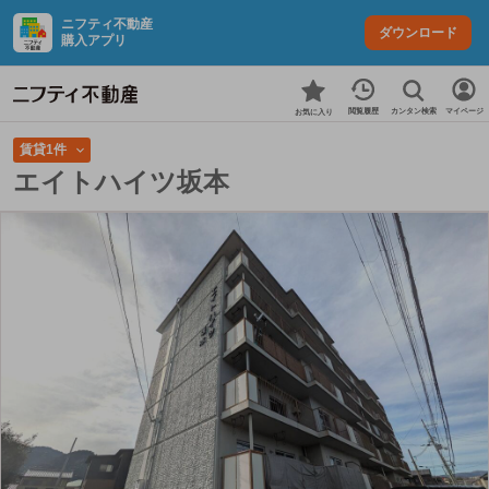
ニフティ不動産
ダウンロード
購入アプリ
カンタン検索
閲覧履歴
マイページ
お気に入り
賃貸1件
エイトハイツ坂本