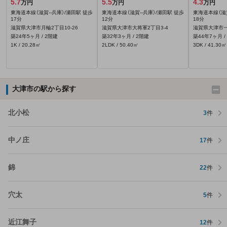
5.7
5.5
4.3
万円
万円
万円
東海道本線（滋賀--兵庫）/瀬田駅 徒歩
東海道本線（滋賀--兵庫）/瀬田駅 徒歩
東海道本線（滋賀
17分
12分
18分
滋賀県大津市月輪2丁目10-26
滋賀県大津市大将軍2丁目3-4
滋賀県大津市一
築24年5ヶ月 / 2階建
築32年3ヶ月 / 2階建
築44年7ヶ月 /
1K / 20.28㎡
2LDK / 50.40㎡
3DK / 41.30㎡
大津市の駅から探す
北小松
3
件
中ノ庄
17
件
錦
22
件
穴太
5
件
近江舞子
12
件