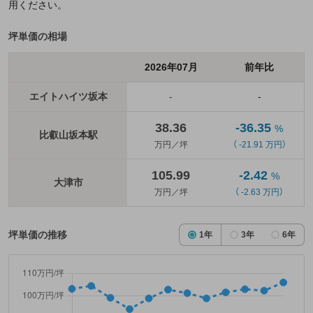
用ください。
坪単価の相場
2026年07月
前年比
エイトハイツ坂本
-
-
38.36
-36.35
%
比叡山坂本駅
万円／坪
（ -21.91 万円）
105.99
-2.42
%
大津市
万円／坪
（ -2.63 万円）
坪単価の推移
1年
3年
6年