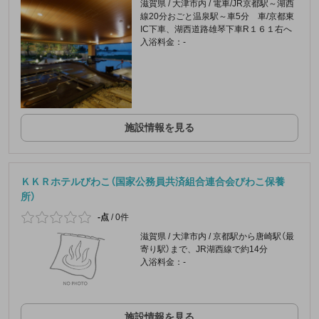
滋賀県 / 大津市内 / 電車/JR京都駅～湖西
線20分おごと温泉駅～車5分 車/京都東
IC下車、湖西道路雄琴下車R１６１右へ
入浴料金：-
施設情報を見る
ＫＫＲホテルびわこ（国家公務員共済組合連合会びわこ保養
所）
-点
/
0件
滋賀県 / 大津市内 / 京都駅から唐崎駅（最
寄り駅）まで、JR湖西線で約14分
入浴料金：-
施設情報を見る