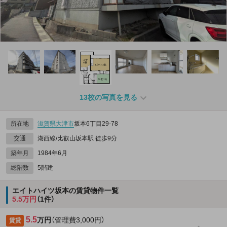
13枚の写真を見る
所在地
滋賀県
大津市
坂本6丁目29-78
交通
湖西線/比叡山坂本駅 徒歩9分
築年月
1984年6月
総階数
5階建
エイトハイツ坂本の賃貸物件一覧
5.5万円
（1件）
5.5
万円
（管理費3,000円）
賃貸