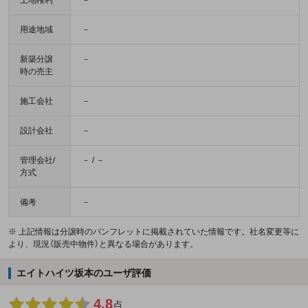
土地権利
－
用途地域
－
新築分譲
－
時の売主
施工会社
－
設計会社
－
管理会社/
－ / －
方式
備考
－
※ 上記情報は分譲時のパンフレットに掲載されていた情報です。社名変更等に
より、現況（販売中物件）と異なる場合があります。
エイトハイツ坂本のユーザ評価
4.8
点