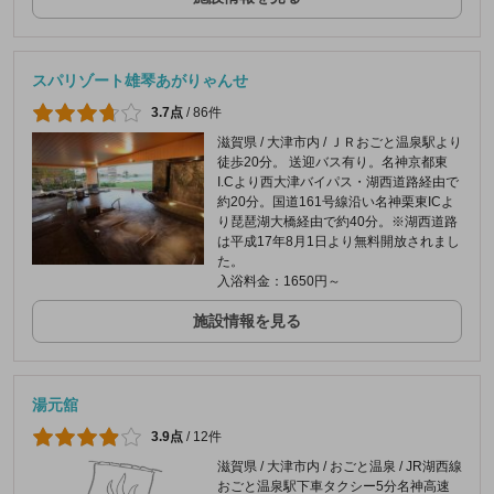
スパリゾート雄琴あがりゃんせ
3.7点
/
86件
滋賀県 / 大津市内 / ＪＲおごと温泉駅より
徒歩20分。 送迎バス有り。名神京都東
I.Cより西大津バイパス・湖西道路経由で
約20分。国道161号線沿い名神栗東ICよ
り琵琶湖大橋経由で約40分。※湖西道路
は平成17年8月1日より無料開放されまし
た。
入浴料金：1650円～
施設情報を見る
湯元舘
3.9点
/
12件
滋賀県 / 大津市内 / おごと温泉 / JR湖西線
おごと温泉駅下車タクシー5分名神高速