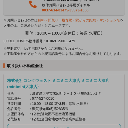
物件お問い合わせ専用ダイヤル
0037-634-03475-35573-1056
※お問い合わせの際は
賃料・間取り・最寄駅・駅からの距離・マンション名
を
メモの上、ご連絡いただくとスムーズです。
受付：10:00～18:00（定休日：毎週 水曜日）
LIFULL HOME'S物件番号：0106912-0011479
※光IP電話、及びIP電話からはご利用になれません。
※不動産会社の方からの上記電話番号によるお問合せはお断りしております。
取り扱い不動産会社
株式会社コンクウェスト ミニミニ大津店 ミニミニ大津店
(minimini大津店）
住所
：滋賀県大津市末広町６－１０ 伊集院ビル１Ｆ
電話番号
：077-527-0010
営業時間
：10:00～18:00（定休日：毎週 水曜日）
免許番号
：滋賀県知事(5)第2835号
加盟団体名
：(公社)近畿圏不動産流通機構
公取協名
：(公社)全国宅地建物取引業保証協会