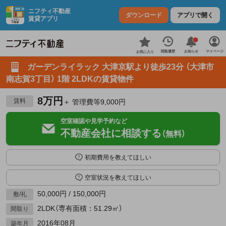
ニフティ不動産
ダウンロード
アプリで開く
賃貸アプリ
お知らせ
閲覧履歴
マイページ
お気に入り
ガーデンライラック 大津京駅より徒歩23分 （大津市
南志賀3丁目） 1階 2LDKの賃貸物件
8万円
賃料
＋ 管理費等9,000円
空室確認や見学予約など
不動産会社に相談する
（無料）
初期費用を教えてほしい
空室状況を教えてほしい
50,000円 / 150,000円
敷/礼
2LDK（専有面積：51.29㎡）
間取り
2016年08月
築年月