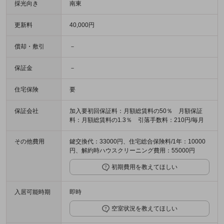
採光向き
南東
更新料
40,000円
償却・敷引
－
保証金
－
住宅保険
要
保証会社
加入要初回保証料：月額総賃料の50％ 月額保証
料：月額総賃料の1.3％ 引落手数料：210円/毎月
その他費用
鍵交換代：33000円、住宅総合保険料/1年：10000
円、解約時ハウスクリーニング費用：55000円
初期費用を教えてほしい
入居可能時期
即時
空室状況を教えてほしい