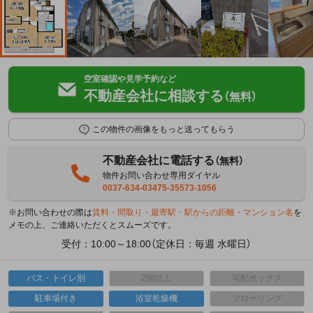
空室確認や見学予約など
不動産会社に相談する
（無料）
この物件の画像をもっと送ってもらう
不動産会社に電話する
（無料）
物件お問い合わせ専用ダイヤル
0037-634-03475-35573-1056
※お問い合わせの際は
賃料・間取り・最寄駅・駅からの距離・マンション名
を
メモの上、ご連絡いただくとスムーズです。
受付：10:00～18:00（定休日：毎週 水曜日）
バス・トイレ別
2階以上
宅配ボックス
駐車場付き
浴室乾燥機
フローリング