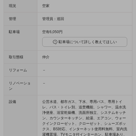
現況
空家
管理
管理員：巡回
駐車場
空有6,050円
駐車場について詳しく教えてほしい
取引態様
仲介
リフォーム
－
リノベーショ
－
ン
設備
公営水道、都市ガス、下水、専用バス、専用トイ
レ、バス・トイレ別、追焚機能、シャワー、温水洗
浄便座、浴室乾燥機、洗面所独立、システムキッチ
ン、カウンターキッチン、給湯、エアコン、ウォー
クインクローゼット、クローゼット、シューズボッ
クス、BS対応、インターネット使用料無料、室内洗
濯機置場、TVモニタ付インターホン、駐車場あり、