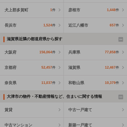
犬上郡多賀町
彦根市
1
件
1,448
件
長浜市
近江八幡市
1,524
件
657
件
滋賀県近隣の都道府県から探す
大阪府
兵庫県
156,064
件
77,858
件
京都府
滋賀県
52,457
件
12,467
件
奈良県
和歌山県
11,037
件
10,379
件
大津市の物件・不動産情報など、住まいに関する情報
賃貸
中古一戸建て
中古マンション
新築一戸建て