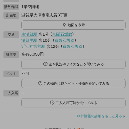
1階/2階建
階数/階建
滋賀県大津市南志賀3丁目
所在地
地図を表示
南滋賀駅
歩1分
（
京阪石坂線
）
交通
滋賀里駅
歩10分
（
京阪石坂線
）
近江神宮前駅
歩12分
（
京阪石坂線
）
空有6,050円
駐車場
空き状況やサイズなどを聞いてみる
不可
ペット
この物件に似たペット可物件を聞いてみる
－
二人入居
二人入居可能か聞いてみる
物件情報の詳細をもっと見る