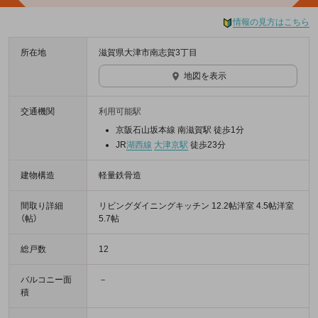
情報の見方はこちら
所在地
滋賀県大津市南志賀3丁目
地図を表示
交通機関
利用可能駅
京阪石山坂本線 南滋賀駅 徒歩1分
JR
湖西線
大津京駅
徒歩23分
建物構造
軽量鉄骨造
間取り詳細
リビングダイニングキッチン 12.2帖洋室 4.5帖洋室
（帖）
5.7帖
総戸数
12
バルコニー面
－
積