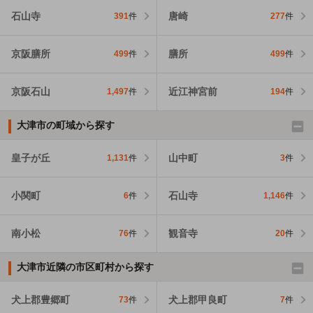
石山寺
唐崎
391
件
277
件
京阪膳所
膳所
499
件
499
件
京阪石山
近江神宮前
1,497
件
194
件
大津市の町域から探す
皇子が丘
山中町
1,131
件
3
件
小関町
石山寺
6
件
1,146
件
南小松
観音寺
76
件
20
件
大津市近隣の市区町村から探す
犬上郡豊郷町
犬上郡甲良町
73
件
7
件