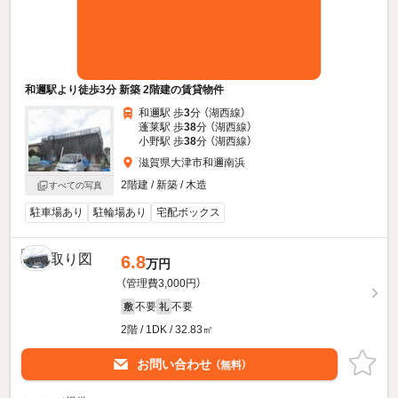
和邇駅より徒歩3分 新築 2階建の賃貸物件
和邇駅 歩
3
分 （湖西線）
蓬莱駅 歩
38
分 （湖西線）
小野駅 歩
38
分 （湖西線）
滋賀県大津市和邇南浜
2階建 / 新築 / 木造
すべての写真
駐車場あり
駐輪場あり
宅配ボックス
6.8
万円
（管理費3,000円）
不要
不要
敷
礼
2階 / 1DK / 32.83㎡
お問い合わせ
（無料）