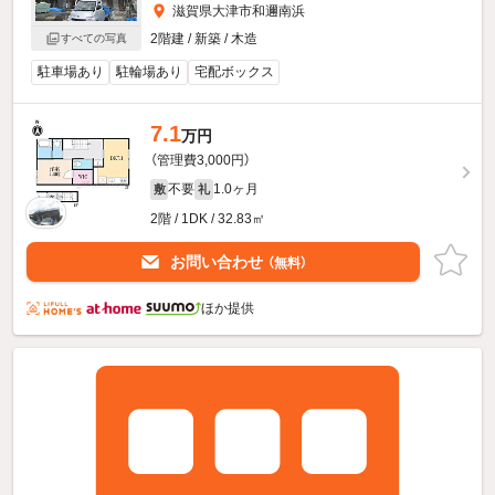
滋賀県大津市和邇南浜
2階建 / 新築 / 木造
すべての写真
駐車場あり
駐輪場あり
宅配ボックス
7.1
万円
（管理費3,000円）
不要
1.0ヶ月
敷
礼
2階 / 1DK / 32.83㎡
お問い合わせ
（無料）
ほか提供