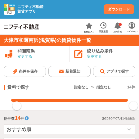
ニフティ不動産
ダウンロード
賃貸アプリ
お知らせ
閲覧履歴
マイページ
お気に入り
大津市和邇南浜(滋賀県)の賃貸物件一覧
和邇南浜
絞り込み条件
変更する
変更する
条件を保存
新着通知
アプリで探す
賃料で探す
指定なし
〜
指定なし
14
件
指定した賃料で絞り込む
14
物件数
件
2026年07月14日
更新