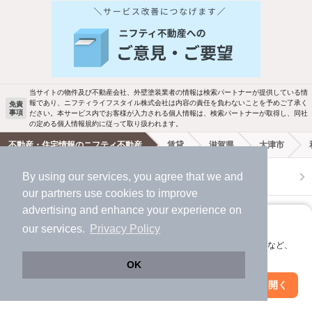
人気のこだわり条件
バス・トイレ別
2階以上
駐車場あり
ペット相談
当サイトの物件及び不動産会社、外壁塗装業者の情報は検索パートナーが提供している情
報であり、ニフティライフスタイル株式会社は内容の責任を負わないことを予めご了承く
免責
事項
ださい。本サービス内でお客様が入力される個人情報は、検索パートナーが取得し、同社
洗濯機置場あり
独立洗面台
の定める個人情報規約に従って取り扱われます。
不動産・住宅情報のニフティ不動産
賃貸
滋賀県
大津市
エアコンあり
都市ガス
By using our services, you agree that we and
ニフティ不動産
ニフティ不動産アプリ
温水洗浄便座
オートロック
our
partners
use cookies to improve
advertising and enhance your experience on
＼Because／ ニフティ不動産
コンロ2口以上
追焚き機能
アプリに切り替えて、サクサクお部屋探し
our services.
Privacy Policy
会員登録なしですぐ使える。マップ検索やお気に入り保存など、
賃貸
TV付インターホン
角部屋
アプリ限定の便利な機能が使えます！
OK
Web版で続行
アプリを開く
新着のみ
インターネット無料
市区町村を変更
絞り込み条件を変更
月極駐車場
賃貸事務所・賃貸オフィス
貸店舗・店舗賃貸