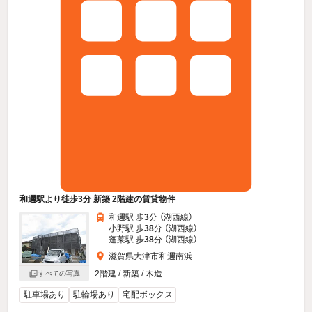
和邇駅より徒歩3分 新築 2階建の賃貸物件
和邇駅 歩
3
分 （湖西線）
小野駅 歩
38
分 （湖西線）
蓬莱駅 歩
38
分 （湖西線）
滋賀県大津市和邇南浜
2階建 / 新築 / 木造
すべての写真
駐車場あり
駐輪場あり
宅配ボックス