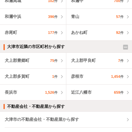
和邇高城
和邇中
102
件
700
件
和邇中浜
青山
396
件
57
件
赤尾町
あかね町
177
件
92
件
大津市近隣の市区町村から探す
犬上郡豊郷町
犬上郡甲良町
75
件
7
件
犬上郡多賀町
彦根市
1
件
1,454
件
長浜市
近江八幡市
1,526
件
659
件
不動産会社・不動産屋から探す
大津市の不動産会社・不動産屋から探す