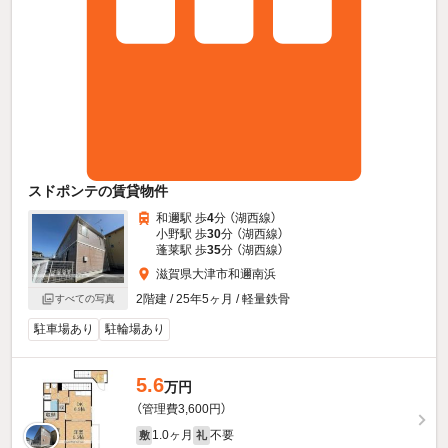
スドポンテの賃貸物件
和邇駅 歩
4
分 （湖西線）
小野駅 歩
30
分 （湖西線）
蓬莱駅 歩
35
分 （湖西線）
滋賀県大津市和邇南浜
2階建 / 25年5ヶ月 / 軽量鉄骨
すべての写真
駐車場あり
駐輪場あり
5.6
万円
（管理費3,600円）
1.0ヶ月
不要
敷
礼