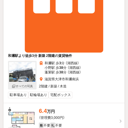
和邇駅より徒歩3分 新築 2階建の賃貸物件
和邇駅 歩
3
分 （湖西線）
小野駅 歩
38
分 （湖西線）
蓬莱駅 歩
38
分 （湖西線）
滋賀県大津市和邇南浜
2階建 / 新築 / 木造
すべての写真
駐車場あり
駐輪場あり
宅配ボックス
6.4
万円
（管理費3,000円）
不要
不要
敷
礼