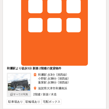
和邇駅より徒歩3分 新築 2階建の賃貸物件
和邇駅 歩
3
分 （湖西線）
小野駅 歩
38
分 （湖西線）
蓬莱駅 歩
38
分 （湖西線）
滋賀県大津市和邇南浜
2階建 / 新築 / 木造
すべての写真
駐車場あり
駐輪場あり
宅配ボックス