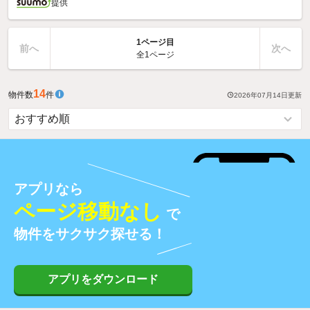
提供
1ページ目
前へ
次へ
全1ページ
14
物件数
件
2026年07月14日
更新
アプリなら
ページ移動なし
で
物件をサクサク探せる！
アプリをダウンロード