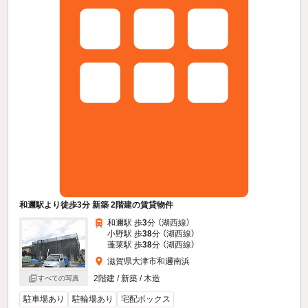
和邇駅より徒歩3分 新築 2階建の賃貸物件
和邇駅 歩
3
分 （湖西線）
小野駅 歩
38
分 （湖西線）
蓬莱駅 歩
38
分 （湖西線）
滋賀県大津市和邇南浜
2階建 / 新築 / 木造
すべての写真
駐車場あり
駐輪場あり
宅配ボックス