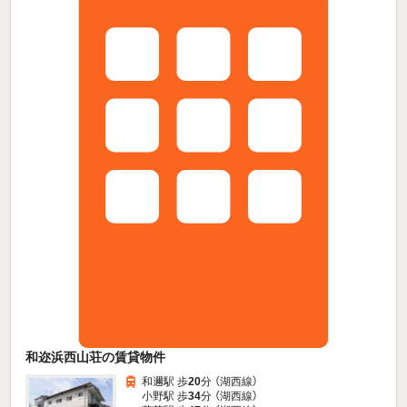
和迩浜西山荘の賃貸物件
和邇駅 歩
20
分 （湖西線）
小野駅 歩
34
分 （湖西線）