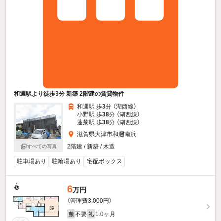
和邇駅より徒歩3分 新築 2階建の賃貸物件
和邇駅 歩
3
分 （湖西線）
小野駅 歩
38
分 （湖西線）
蓬莱駅 歩
38
分 （湖西線）
滋賀県大津市和邇南浜
2階建 / 新築 / 木造
すべての写真
駐車場あり
駐輪場あり
宅配ボックス
6
万円
（管理費3,000円）
不要
1.0ヶ月
敷
礼