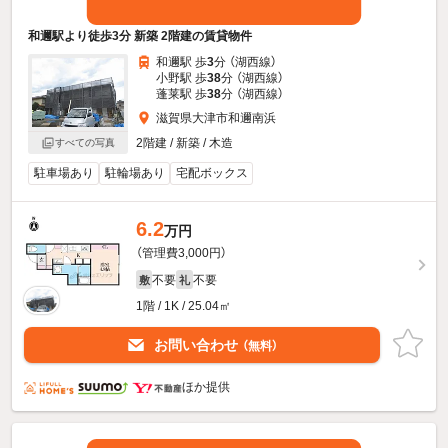
和邇駅より徒歩3分 新築 2階建の賃貸物件
和邇駅 歩
3
分 （湖西線）
小野駅 歩
38
分 （湖西線）
蓬莱駅 歩
38
分 （湖西線）
滋賀県大津市和邇南浜
2階建 / 新築 / 木造
すべての写真
駐車場あり
駐輪場あり
宅配ボックス
6.2
万円
（管理費3,000円）
不要
不要
敷
礼
1階 / 1K / 25.04㎡
お問い合わせ
（無料）
ほか提供