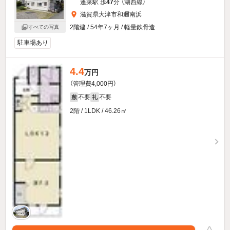
蓬莱駅 歩
47
分 （湖西線）
滋賀県大津市和邇南浜
2階建 / 54年7ヶ月 / 軽量鉄骨造
すべての写真
駐車場あり
4.4
万円
（管理費4,000円）
不要
不要
敷
礼
2階 / 1LDK / 46.26㎡