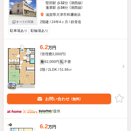
堅田駅 歩
32
分 （湖西線）
蓬莱駅 歩
34
分 （湖西線）
滋賀県大津市和邇南浜
2階建 / 24年4ヶ月 / 鉄骨造
すべての写真
駐車場あり
駐輪場あり
6.2
万円
（管理費3,000円）
62,000円
不要
敷
礼
2階 / 2LDK / 51.66㎡
お問い合わせ
（無料）
提供
6.2
万円