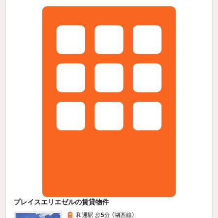
プレイスエリエゼルの賃貸物件
和邇駅 歩
5
分 （湖西線）