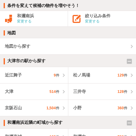
条件を変えて候補の物件を増やそう！
和邇南浜
絞り込み条件
変更する
変更する
地図
地図から探す
大津市の駅から探す
近江舞子
松ノ馬場
9
件
129
件
大津
三井寺
514
件
128
件
京阪石山
小野
1,504
件
360
件
和邇南浜近隣の町域から探す