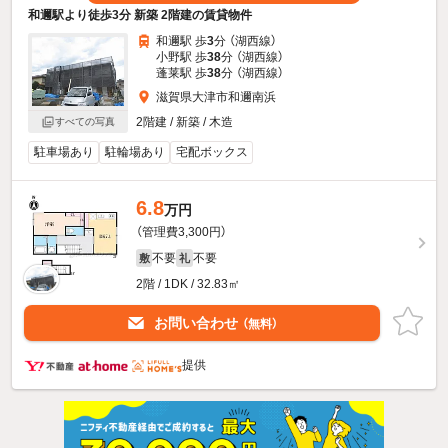
和邇駅より徒歩3分 新築 2階建の賃貸物件
和邇駅 歩
3
分 （湖西線）
小野駅 歩
38
分 （湖西線）
蓬莱駅 歩
38
分 （湖西線）
滋賀県大津市和邇南浜
2階建 / 新築 / 木造
すべての写真
駐車場あり
駐輪場あり
宅配ボックス
6.8
万円
（管理費3,300円）
不要
不要
敷
礼
2階 / 1DK / 32.83㎡
お問い合わせ
（無料）
提供