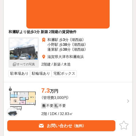
和邇駅より徒歩3分 新築 2階建の賃貸物件
和邇駅 歩
3
分 （湖西線）
小野駅 歩
38
分 （湖西線）
蓬莱駅 歩
38
分 （湖西線）
滋賀県大津市和邇南浜
2階建 / 新築 / 木造
すべての写真
駐車場あり
駐輪場あり
宅配ボックス
7.3
万円
（管理費3,000円）
不要
不要
敷
礼
2階 / 1DK / 32.83㎡
お問い合わせ
（無料）