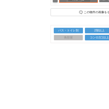
この物件の画像を
バス・トイレ別
2階以上
角部屋
コンロ2口以