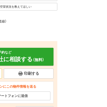
空室状況を教えてほしい
道線
）
予約など
社に相談する
（無料）
印刷する
ンにこの物件情報を送る
面設備
バルコニー
セキュリティ
マートフォンに送信
ショッピングセンター アルプラザ栗東（ショッピングセンター）まで100m
玄関
エントランス
その他共有部分