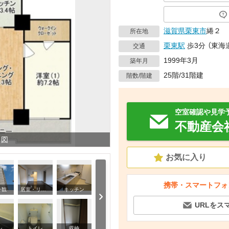
滋賀県
栗東市
綣２
所在地
栗東駅
歩3分
（
東海
交通
1999年3月
築年月
25階/31階建
階数/階建
空室確認や見学
不動産会
り図
お気に入り
携帯・スマートフォ
外観
居室・リビング
キッチン
洗
URLをス
その他部屋・スペース
バス・シャワールーム
トイレ
収納