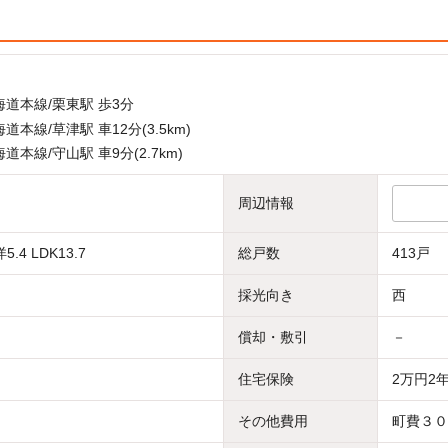
道本線/栗東駅 歩3分
道本線/草津駅 車12分(3.5km)
道本線/守山駅 車9分(2.7km)
周辺情報
5.4 LDK13.7
総戸数
413戸
採光向き
西
償却・敷引
－
住宅保険
2万円2
その他費用
町費３０