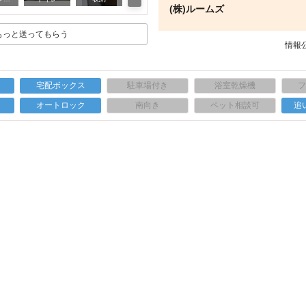
(株)ルームズ
もっと送ってもらう
情報公
宅配ボックス
駐車場付き
浴室乾燥機
上
オートロック
南向き
ペット相談可
追