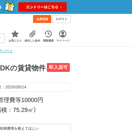
会員登録
ログイン
お気に入り
保存した条件
閲覧履歴
マイページ
・アパート
LDKの賃貸物件
即入居可
2026/08/14
管理費等10000円
積：75.29㎡）
初期費用を教えてほしい