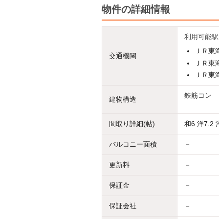
物件の詳細情報
利用可能駅
ＪＲ東海
交通機関
ＪＲ東海
ＪＲ東海
鉄筋コン
建物構造
間取り詳細(帖)
和6 洋7.2 洋
バルコニー面積
－
更新料
－
保証金
－
保証会社
－