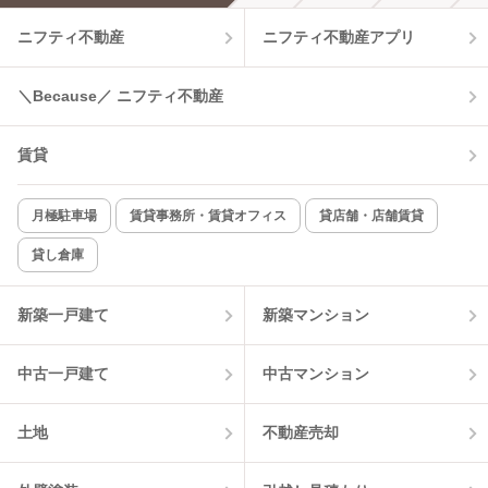
ニフティ不動産
ニフティ不動産アプリ
温水洗浄便座
オートロック
コンロ2口以上
追焚き機能
＼Because／ ニフティ不動産
TV付インターホン
角部屋
賃貸
新着のみ
インターネット無料
月極駐車場
賃貸事務所・賃貸オフィス
貸店舗・店舗賃貸
貸し倉庫
該当件数:
物件一覧に反映
0
件
新築一戸建て
新築マンション
中古一戸建て
中古マンション
土地
不動産売却