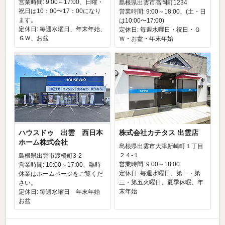
営業時間: 9:00～17:00、日曜・
島根県出雲市高岡町1234
祝日は10：00〜17：00になり
営業時間: 9:00～18:00、(土・日
ます。
は10:00〜17:00)
定休日: 毎週水曜日、年末年始、
定休日: 毎週水曜日・祝日・Ｇ
ＧＷ、お盆
Ｗ・お盆・年末年始
ハウスドゥ 出雲 西日本
株式会社カチタス 出雲店
ホーム株式会社
島根県出雲市大津新崎町１丁目
２４‐１
島根県出雲市渡橋町3-2
営業時間: 9:00～18:00
営業時間: 10:00～17:00、臨時
定休日: 毎週水曜日、第一・第
休業はホームページをご覧くだ
三・第五火曜日、夏季休暇、年
さい。
末年始
定休日: 毎週水曜日 年末年始
お盆