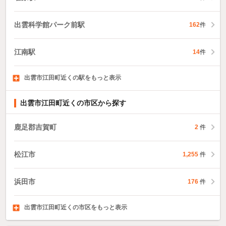
出雲科学館パーク前駅
162
件
江南駅
14
件
出雲市江田町近くの駅をもっと表示
出雲神西駅
美談駅
直江駅
5
9
件
件
19
件
出雲市江田町近くの市区から探す
鹿足郡吉賀町
2
件
松江市
1,255
件
浜田市
176
件
出雲市江田町近くの市区をもっと表示
益田市
大田市
安来市
56
58
59
件
件
件