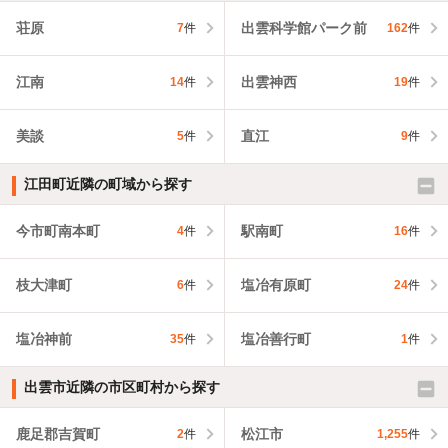
荘原
出雲科学館パーク前
7
件
162
件
江南
出雲神西
14
件
19
件
美談
直江
5
件
9
件
江田町近隣の町域から探す
今市町南本町
駅南町
4
件
16
件
枝大津町
塩冶有原町
6
件
24
件
塩冶神前
塩冶善行町
35
件
1
件
出雲市近隣の市区町村から探す
鹿足郡吉賀町
松江市
2
件
1,255
件