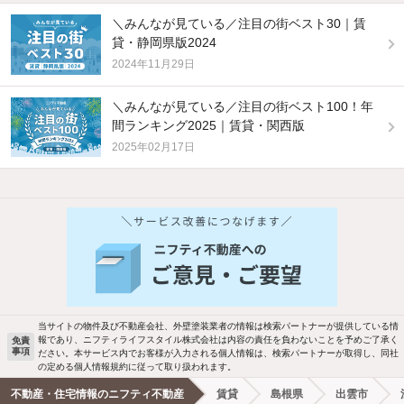
＼みんなが見ている／注目の街ベスト30｜賃
貸・静岡県版2024
2024年11月29日
＼みんなが見ている／注目の街ベスト100！年
間ランキング2025｜賃貸・関西版
2025年02月17日
他の人はこんな条件で絞り込んでいます！
人気のこだわり条件
バス・トイレ別
2階以上
駐車場あり
ペット相談
当サイトの物件及び不動産会社、外壁塗装業者の情報は検索パートナーが提供している情
報であり、ニフティライフスタイル株式会社は内容の責任を負わないことを予めご了承く
免責
洗濯機置場あり
独立洗面台
事項
ださい。本サービス内でお客様が入力される個人情報は、検索パートナーが取得し、同社
の定める個人情報規約に従って取り扱われます。
エアコンあり
都市ガス
不動産・住宅情報のニフティ不動産
賃貸
島根県
出雲市