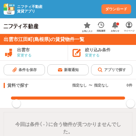
ニフティ不動産
ダウンロード
賃貸アプリ
お知らせ
閲覧履歴
マイページ
お気に入り
出雲市江田町(島根県)の賃貸物件一覧
出雲市
絞り込み条件
変更する
変更する
条件を保存
新着通知
アプリで探す
賃料で探す
指定なし
〜
指定なし
0
件
指定した賃料で絞り込む
今回は条件（
-
）に合う物件が見つかりませんでし
た。