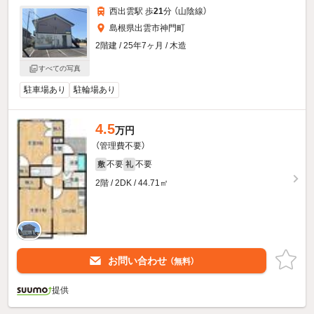
西出雲駅 歩
21
分 （山陰線）
島根県出雲市神門町
2階建 / 25年7ヶ月 / 木造
すべての写真
駐車場あり
駐輪場あり
4.5
万円
（管理費不要）
不要
不要
敷
礼
2階 / 2DK / 44.71㎡
お問い合わせ
（無料）
提供