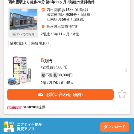
西出雲駅より徒歩20分 築8年11ヶ月 2階建の賃貸物件
西出雲駅 歩
15
分 （山陰線）
出雲神西駅 歩
29
分 （山陰線）
江南駅 歩
56
分 （山陰線）
島根県出雲市神門町
2階建 / 8年11ヶ月 / 木造
すべての写真
駐車場あり
駐輪場あり
6
万円
（管理費3,500円）
不要
80,000円
敷
礼
2階 / 2LDK / 61.45㎡
お問い合わせ
（無料）
提供
ニフティ不動産
ダウンロード
賃貸アプリ