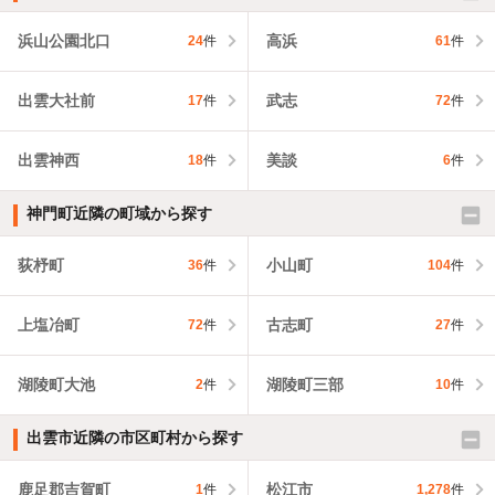
浜山公園北口
高浜
24
件
61
件
出雲大社前
武志
17
件
72
件
出雲神西
美談
18
件
6
件
神門町近隣の町域から探す
荻杼町
小山町
36
件
104
件
上塩冶町
古志町
72
件
27
件
湖陵町大池
湖陵町三部
2
件
10
件
出雲市近隣の市区町村から探す
鹿足郡吉賀町
松江市
1
件
1,278
件