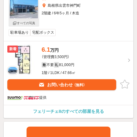
島根県出雲市神門町
2階建 / 6年5ヶ月 / 木造
すべての写真
駐車場あり
宅配ボックス
6.1
新着
万円
（管理費3,500円）
不要
81,000円
敷
礼
1階 / 1LDK / 47.66㎡
お問い合わせ
（無料）
提供
フェリーチェIIのすべての部屋を見る