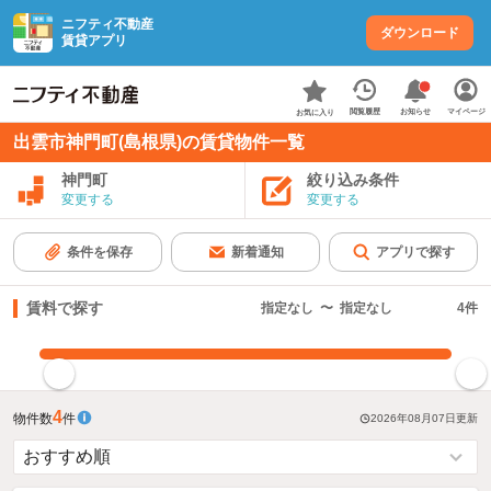
ニフティ不動産
ダウンロード
賃貸アプリ
お知らせ
閲覧履歴
マイページ
お気に入り
出雲市神門町(島根県)の賃貸物件一覧
神門町
絞り込み条件
変更する
変更する
条件を保存
新着通知
アプリで探す
賃料で探す
指定なし
〜
指定なし
4
件
指定した賃料で絞り込む
4
物件数
件
2026年08月07日
更新