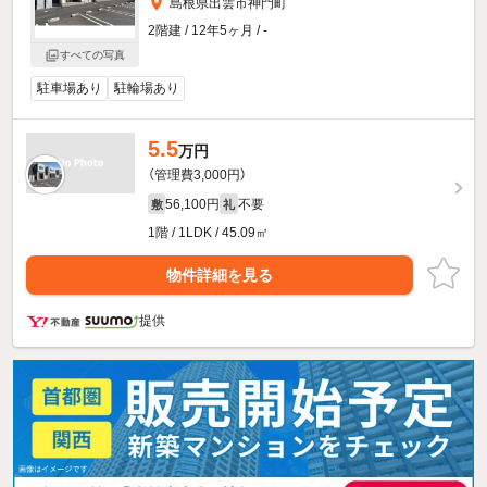
島根県出雲市神門町
2階建 / 12年5ヶ月 / -
すべての写真
駐車場あり
駐輪場あり
5.5
万円
（管理費3,000円）
56,100円
不要
敷
礼
1階 / 1LDK / 45.09㎡
物件詳細を見る
提供