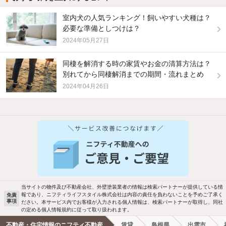
室内犬の人気ランキング！飼いやすい犬種は？
必要な準備としつけは？
2024年05月27日
同棲を解消する時の家賃やお金の清算方法は？
別れてから同棲解消までの期間・流れまとめ
2024年04月26日
他の人はこんな条件で絞り込んでいます！
人気のこだわり条件
バス・トイレ別
2階以上
駐車場あり
ペット相談
当サイトの物件及び不動産会社、外壁塗装業者の情報は検索パートナーが提供している情
報であり、ニフティライフスタイル株式会社は内容の責任を負わないことを予めご了承く
免責
事項
ださい。本サービス内でお客様が入力される個人情報は、検索パートナーが取得し、同社
洗濯機置場あり
独立洗面台
の定める個人情報規約に従って取り扱われます。
不動産・住宅情報のニフティ不動産
賃貸
島根県
出雲市