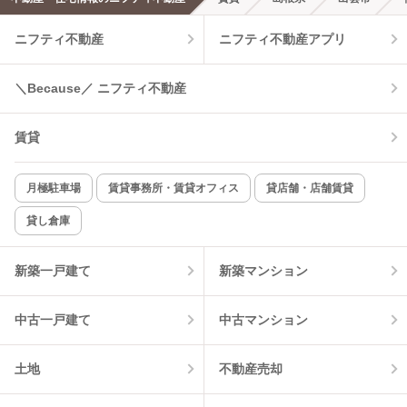
エアコンあり
都市ガス
ニフティ不動産
ニフティ不動産アプリ
温水洗浄便座
オートロック
＼Because／ ニフティ不動産
コンロ2口以上
追焚き機能
賃貸
TV付インターホン
角部屋
新着のみ
インターネット無料
月極駐車場
賃貸事務所・賃貸オフィス
貸店舗・店舗賃貸
貸し倉庫
該当件数:
物件一覧に反映
4
件
新築一戸建て
新築マンション
中古一戸建て
中古マンション
土地
不動産売却