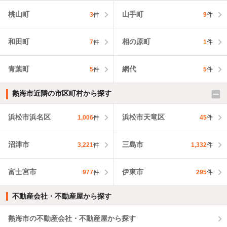
桃山町
山手町
3
件
9
件
和田町
相の原町
7
件
1
件
青葉町
網代
5
件
5
件
熱海市近隣の市区町村から探す
浜松市浜名区
浜松市天竜区
1,006
件
45
件
沼津市
三島市
3,221
件
1,332
件
富士宮市
伊東市
977
件
295
件
不動産会社・不動産屋から探す
熱海市の不動産会社・不動産屋から探す