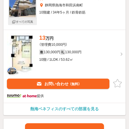
静岡県熱海市和田浜南町
10階建 / 34年5ヶ月 / 鉄骨鉄筋
すべての写真
13
万円
（管理費10,000円）
130,000円
130,000円
敷
礼
10階 / 1LDK / 53.62㎡
お問い合わせ
（無料）
提供
熱海ベネフィスのすべての部屋を見る