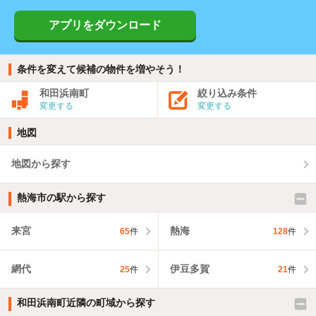
アプリをダウンロード
条件を変えて候補の物件を増やそう！
和田浜南町
絞り込み条件
変更する
変更する
地図
地図から探す
熱海市の駅から探す
来宮
熱海
65
件
128
件
網代
伊豆多賀
25
件
21
件
和田浜南町近隣の町域から探す