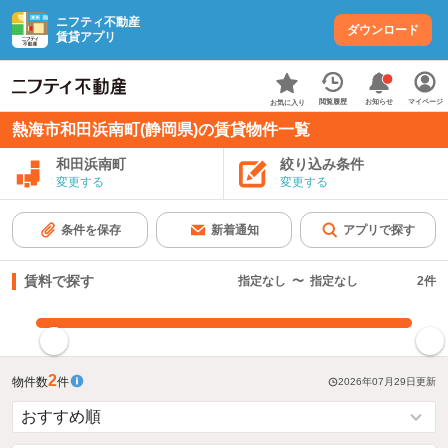
ニフティ不動産
ダウンロード
賃貸アプリ
お知らせ
閲覧履歴
マイページ
お気に入り
熱海市和田浜南町(静岡県)の賃貸物件一覧
和田浜南町
絞り込み条件
変更する
変更する
条件を保存
新着通知
アプリで探す
賃料で探す
指定なし
〜
指定なし
2
件
指定した賃料で絞り込む
2
物件数
件
2026年07月29日
更新