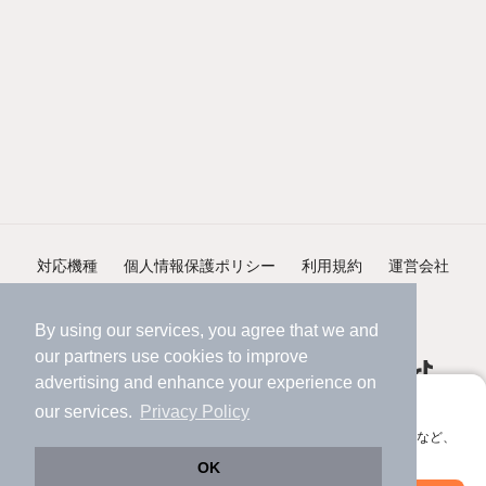
対応機種
個人情報保護ポリシー
利用規約
運営会社
ヘルプ・お問い合わせ
採用情報
By using our services, you agree that we and
our
partners
use cookies to improve
advertising and enhance your experience on
アプリに切り替えて、サクサクお部屋探し
our services.
Privacy Policy
会員登録なしですぐ使える。マップ検索やお気に入り保存など、
©NIFTY Lifestyle Co., Ltd.
アプリ限定の便利な機能が使えます！
OK