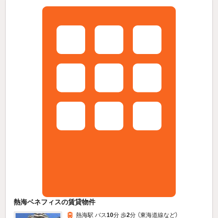
熱海ベネフィスの賃貸物件
熱海駅 バス
10
分 歩
2
分 （東海道線
など
）