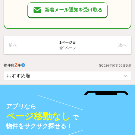
新着メール通知を受け取る
1ページ目
前へ
次へ
全1ページ
2
物件数
件
2026年07月29日
更新
アプリなら
ページ移動なし
で
物件をサクサク探せる！