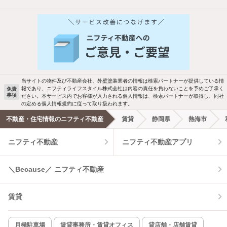
他の人はこんな条件で絞り込んでいます！
人気のこだわり条件
バス・トイレ別
2階以上
駐車場あり
ペット相談
当サイトの物件及び不動産会社、外壁塗装業者の情報は検索パートナーが提供している情
報であり、ニフティライフスタイル株式会社は内容の責任を負わないことを予めご了承く
免責
事項
ださい。本サービス内でお客様が入力される個人情報は、検索パートナーが取得し、同社
洗濯機置場あり
独立洗面台
の定める個人情報規約に従って取り扱われます。
不動産・住宅情報のニフティ不動産
賃貸
静岡県
熱海市
エアコンあり
都市ガス
ニフティ不動産
ニフティ不動産アプリ
温水洗浄便座
オートロック
＼Because／ ニフティ不動産
コンロ2口以上
追焚き機能
賃貸
TV付インターホン
角部屋
新着のみ
インターネット無料
月極駐車場
賃貸事務所・賃貸オフィス
貸店舗・店舗賃貸