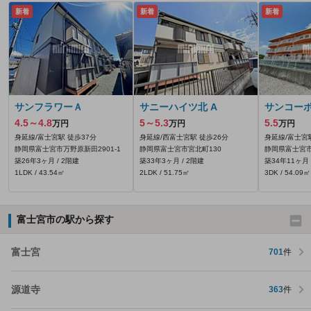
新着
新着
新着
サンフラワーＡ
サニーハイツ北 A
サンコー
4.5～4.8
5～5.3
5.5
万円
万円
万円
身延線/富士宮駅 徒歩37分
身延線/西富士宮駅 徒歩26分
身延線/富士宮
静岡県富士宮市万野原新田2901‐1
静岡県富士宮市宮北町130
静岡県富士宮市万
築26年3ヶ月 / 2階建
築33年3ヶ月 / 2階建
築34年11ヶ月 
1LDK / 43.54㎡
2LDK / 51.75㎡
3DK / 54.09㎡
富士宮市の駅から探す
富士宮
701
件
源道寺
363
件