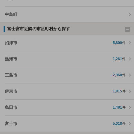
中島町
富士宮市近隣の市区町村から探す
沼津市
5,800
件
熱海市
1,261
件
三島市
2,960
件
伊東市
1,815
件
島田市
1,481
件
富士市
5,018
件