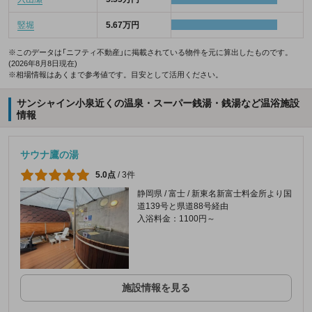
竪堀
5.67万円
※このデータは「ニフティ不動産」に掲載されている物件を元に算出したものです。
(2026年8月8日現在)
※相場情報はあくまで参考値です。目安として活用ください。
サンシャイン小泉近くの温泉・スーパー銭湯・銭湯など温浴施設
情報
サウナ鷹の湯
5.0点
/
3件
静岡県 / 富士 / 新東名新富士料金所より国
道139号と県道88号経由
入浴料金：1100円～
施設情報を見る