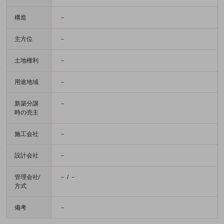
構造
－
主方位
－
土地権利
－
用途地域
－
新築分譲
－
時の売主
施工会社
－
設計会社
－
管理会社/
－ / －
方式
備考
－