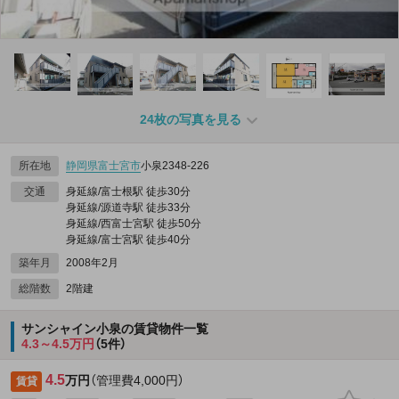
24枚の写真を見る
所在地
静岡県
富士宮市
小泉2348‐226
交通
身延線/富士根駅 徒歩30分
身延線/源道寺駅 徒歩33分
身延線/西富士宮駅 徒歩50分
身延線/富士宮駅 徒歩40分
築年月
2008年2月
総階数
2階建
サンシャイン小泉の賃貸物件一覧
4.3～4.5万円
（5件）
4.5
万円
（管理費4,000円）
賃貸