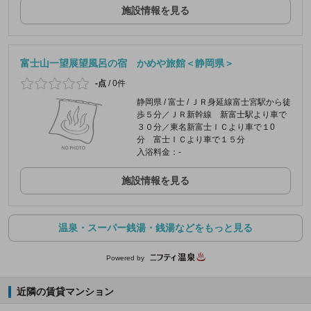
施設情報を見る
富士山一望展望風呂の宿 かめや旅館＜静岡県＞
-点
/
0件
静岡県 / 富士 / ＪＲ身延線富士宮駅から徒
歩５分／ＪＲ新幹線 新富士駅より車で
３０分／東名新富士ＩＣより車で１0
分 富士ＩＣより車で１５分
入浴料金：-
施設情報を見る
温泉・スーパー銭湯・銭湯などをもっと見る
Powered by
近隣の賃貸マンション