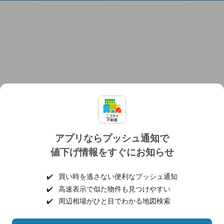
アプリならプッシュ通知で
値下げ情報をすぐにお知らせ
対応機種
個人情報保護ポリシー
利用規約
運営会社
✔️
買い時を逃さない便利なプッシュ通知
ヘルプ・お問い合わせ
採用情報
✔️
高速表示で似た物件も見つけやすい
✔️
周辺相場がひと目でわかる地図検索