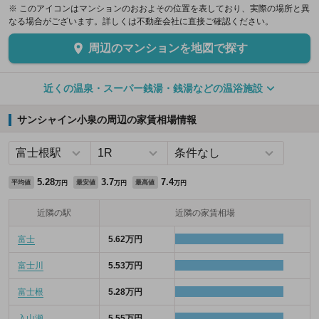
※ このアイコンはマンションのおおよその位置を表しており、実際の場所と異
なる場合がございます。詳しくは不動産会社に直接ご確認ください。
周辺のマンションを地図で探す
近くの温泉・スーパー銭湯・銭湯などの温浴施設
サンシャイン小泉の周辺の家賃相場情報
5.28
3.7
7.4
平均値
最安値
最高値
万円
万円
万円
近隣の駅
近隣の家賃相場
富士
5.62万円
富士川
5.53万円
富士根
5.28万円
入山瀬
5.55万円