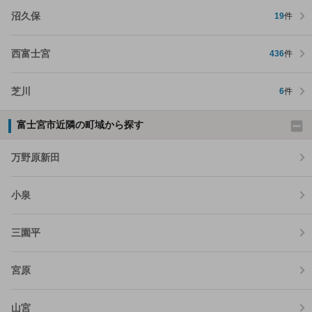
沼久保
19
件
西富士宮
436
件
芝川
6
件
富士宮市近隣の町域から探す
万野原新田
小泉
三園平
宮原
山宮