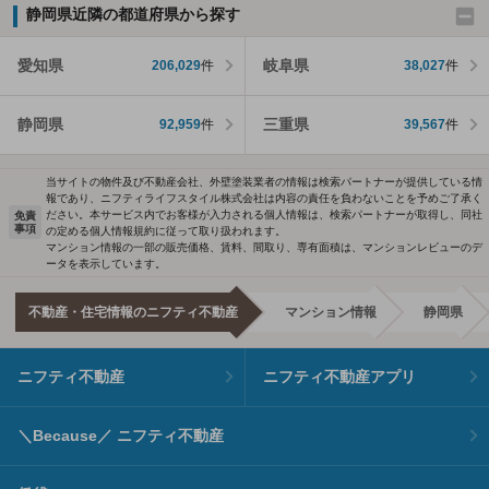
静岡県近隣の都道府県から探す
愛知県
岐阜県
206,029
件
38,027
件
静岡県
三重県
92,959
件
39,567
件
当サイトの物件及び不動産会社、外壁塗装業者の情報は検索パートナーが提供している情
報であり、ニフティライフスタイル株式会社は内容の責任を負わないことを予めご了承く
ださい。本サービス内でお客様が入力される個人情報は、検索パートナーが取得し、同社
免責
事項
の定める個人情報規約に従って取り扱われます。
マンション情報の一部の販売価格、賃料、間取り、専有面積は、マンションレビューのデ
ータを表示しています。
不動産・住宅情報のニフティ不動産
マンション情報
静岡県
ニフティ不動産
ニフティ不動産アプリ
＼Because／ ニフティ不動産