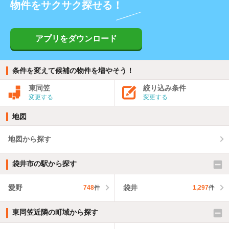
物件をサクサク探せる！
アプリをダウンロード
条件を変えて候補の物件を増やそう！
東同笠
絞り込み条件
変更する
変更する
地図
地図から探す
袋井市の駅から探す
愛野
袋井
748
件
1,297
件
東同笠近隣の町域から探す