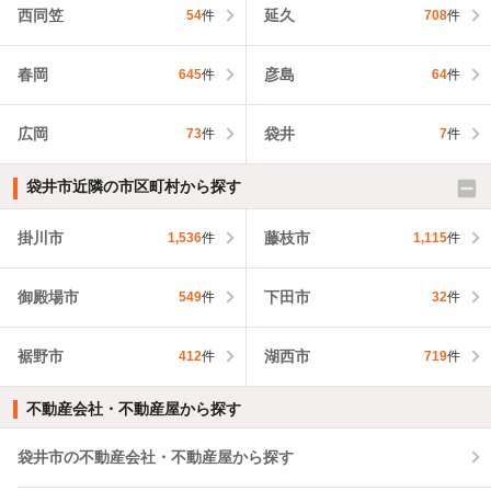
西同笠
延久
54
件
708
件
春岡
彦島
645
件
64
件
広岡
袋井
73
件
7
件
袋井市近隣の市区町村から探す
掛川市
藤枝市
1,536
件
1,115
件
御殿場市
下田市
549
件
32
件
裾野市
湖西市
412
件
719
件
不動産会社・不動産屋から探す
袋井市の不動産会社・不動産屋から探す