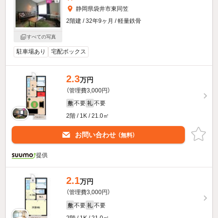
静岡県袋井市東同笠
2階建 / 32年9ヶ月 / 軽量鉄骨
すべての写真
駐車場あり
宅配ボックス
2.3
万円
（管理費3,000円）
不要
不要
敷
礼
2階 / 1K / 21.0㎡
お問い合わせ
（無料）
提供
2.1
万円
（管理費3,000円）
不要
不要
敷
礼
2階 / 1K / 21.0㎡