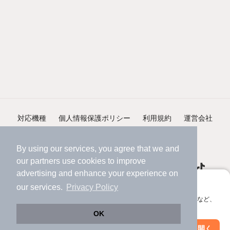
対応機種
個人情報保護ポリシー
利用規約
運営会社
ヘルプ・お問い合わせ
採用情報
By using our services, you agree that we and
our
partners
use cookies to improve
advertising and enhance your experience on
アプリに切り替えて、サクサクお部屋探し
our services.
Privacy Policy
会員登録なしですぐ使える。マップ検索やお気に入り保存など、
©NIFTY Lifestyle Co., Ltd.
アプリ限定の便利な機能が使えます！
OK
Web版で続行
アプリを開く