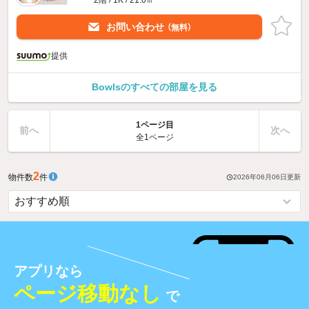
お問い合わせ
（無料）
提供
Bowlsのすべての部屋を見る
1ページ目
前へ
次へ
全1ページ
2
物件数
件
2026年06月06日
更新
アプリなら
ページ移動なし
で