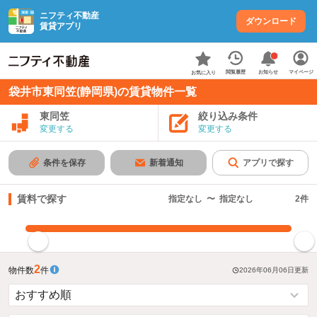
ニフティ不動産
ダウンロード
賃貸アプリ
お知らせ
閲覧履歴
マイページ
お気に入り
袋井市東同笠(静岡県)の賃貸物件一覧
東同笠
絞り込み条件
変更する
変更する
条件を保存
新着通知
アプリで探す
賃料で探す
指定なし
〜
指定なし
2
件
指定した賃料で絞り込む
2
物件数
件
2026年06月06日
更新