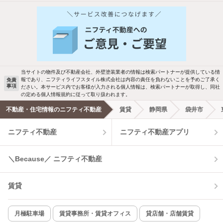
他の人はこんな条件で絞り込んでいます！
人気のこだわり条件
新着物件メール通知
バス・トイレ別
2階以上
検索中の条件の新着物件情報をいち早く
駐車場あり
ペット相談
お知らせします
当サイトの物件及び不動産会社、外壁塗装業者の情報は検索パートナーが提供している情
報であり、ニフティライフスタイル株式会社は内容の責任を負わないことを予めご了承く
免責
洗濯機置場あり
独立洗面台
事項
ださい。本サービス内でお客様が入力される個人情報は、検索パートナーが取得し、同社
新着メール通知を受け取る
の定める個人情報規約に従って取り扱われます。
エアコンあり
都市ガス
不動産・住宅情報のニフティ不動産
賃貸
静岡県
袋井市
ニフティ不動産
ニフティ不動産アプリ
温水洗浄便座
オートロック
コンロ2口以上
追焚き機能
＼Because／ ニフティ不動産
TV付インターホン
角部屋
賃貸
新着のみ
インターネット無料
月極駐車場
賃貸事務所・賃貸オフィス
貸店舗・店舗賃貸