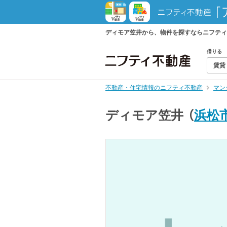
ディモア笠井から、物件を探すならニフティ
借りる
賃貸
不動産・住宅情報のニフティ不動産
マン
ディモア笠井
（
浜松