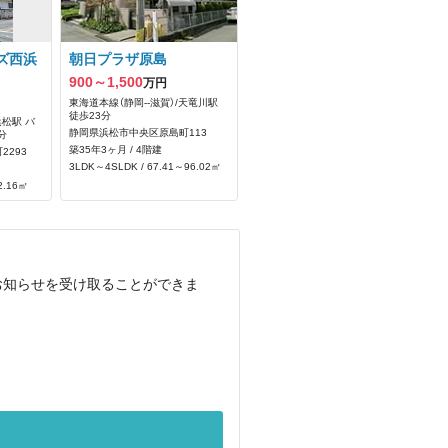
ズ西浜
朝日プラザ原島
900～1,500
万円
東海道本線（静岡--滋賀）/天竜川駅
徒歩23分
浜松駅 バ
静岡県浜松市中央区原島町113
分
築35年3ヶ月 / 4階建
293
3LDK～4SLDK / 67.41～96.02㎡
2.16㎡
お知らせを受け取ることができま