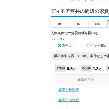
ディモア笠井の周辺の家賃
1R
1K
1DK
人気条件での賃貸相場を調べる
マンション
条件なし
ペット相談
浜松市中央区、1LDK、条件なしの
6.6
2.8
平均値
最安値
万円
万円
近隣の市区
静岡市駿河区
静岡市清水区