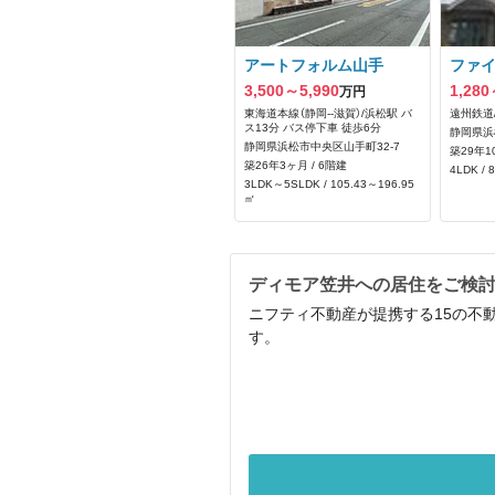
アートフォルム山手
ファ
3,500～5,990
1,280
万円
東海道本線（静岡--滋賀）/浜松駅 バ
遠州鉄道
ス13分 バス停下車 徒歩6分
静岡県浜
静岡県浜松市中央区山手町32-7
築29年1
築26年3ヶ月 / 6階建
4LDK / 
3LDK～5SLDK / 105.43～196.95
㎡
ディモア笠井への居住をご検
ニフティ不動産が提携する15の不
す。