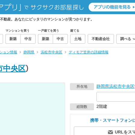
不動産。あなたにピッタリのマンションが見つかります。
マンションを買う
一戸建てを買う
建てる
新築
中古
新築
中古
土地
不動産会社
調べる
ション情報
静岡県
浜松市中央区
ディモア笠井の詳細情報
市中央区
）
静岡県
浜松市中央区
所在地
2階建
総階数
携帯・スマートフォン
URLをス