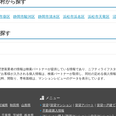
村から探す
市葵区
静岡市駿河区
静岡市清水区
浜松市浜名区
浜松市天竜区
探す
壁塗装業者の情報は検索パートナーが提供している情報であり、ニフティライフスタ
でお客様が入力される個人情報は、検索パートナーが取得し、同社の定める個人情報
賃料、間取り、専有面積は、マンションレビューのデータを表示しています。
メニュー
宮城県
秋田県
山形県
賃貸
（
賃貸マンション
｜
賃貸アパート
｜
賃貸一戸建て
不動産購入情報
千葉県
茨城県
栃木県
マンション購入
（
新築マンション
｜
中古マンション
）