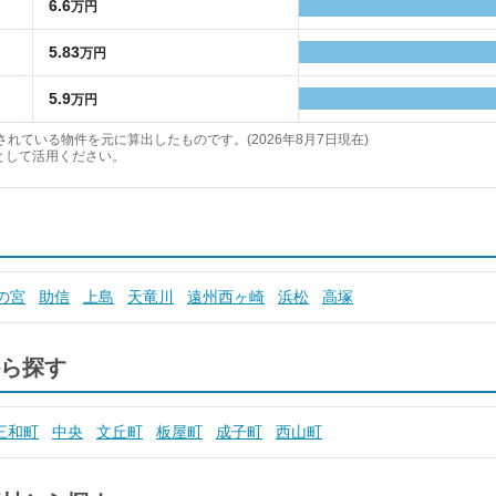
6.6
万円
5.83
万円
5.9
万円
れている物件を元に算出したものです。(2026年8月7日現在)
として活用ください。
の宮
助信
上島
天竜川
遠州西ヶ崎
浜松
高塚
ら探す
三和町
中央
文丘町
板屋町
成子町
西山町