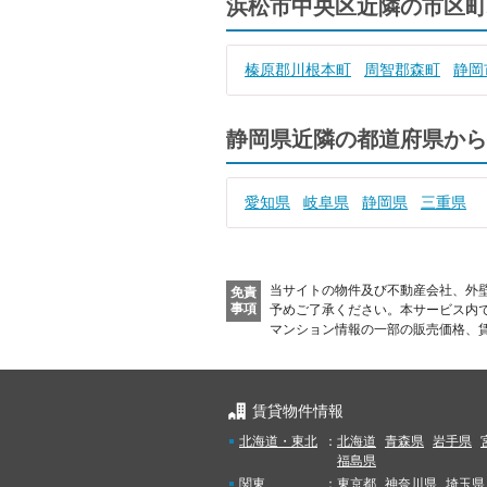
浜松市中央区近隣の市区町
榛原郡川根本町
周智郡森町
静岡
静岡県近隣の都道府県から
愛知県
岐阜県
静岡県
三重県
当サイトの物件及び不動産会社、外
免責
事項
予めご了承ください。
本サービス内
マンション情報の一部の販売価格、
賃貸物件情報
北海道・東北
：
北海道
青森県
岩手県
福島県
関東
：
東京都
神奈川県
埼玉県