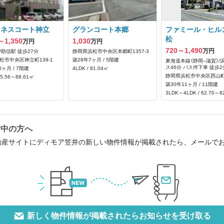
イネスコート神立
グランコート本郷
ファミール・ヒル
松
～1,350
1,030
万円
万円
720～1,490
万円
/助信駅 徒歩27分
静岡県浜松市中央区本郷町1357‐3
松市中央区神立町139‐1
築28年7ヶ月 / 5階建
東海道本線（静岡--滋賀）/
ス46分 バス停下車 徒歩2
0ヶ月 / 7階建
4LDK / 81.04㎡
静岡県浜松市中央区西山町2
85.56～88.61㎡
築30年11ヶ月 / 11階建
3LDK～4LDK / 62.70～8
討中の方へ
動産サイトにディモア笠井の新しい物件情報が掲載されたら、メールで
新しく物件情報が掲載されたらお知らせを受け取る