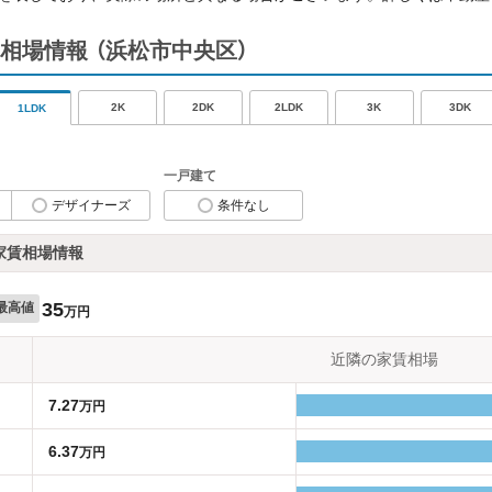
相場情報
（浜松市中央区）
2K
2DK
2LDK
3K
3DK
1LDK
一戸建て
デザイナーズ
条件なし
家賃相場情報
35
最高値
万円
近隣の家賃相場
7.27
万円
6.37
万円