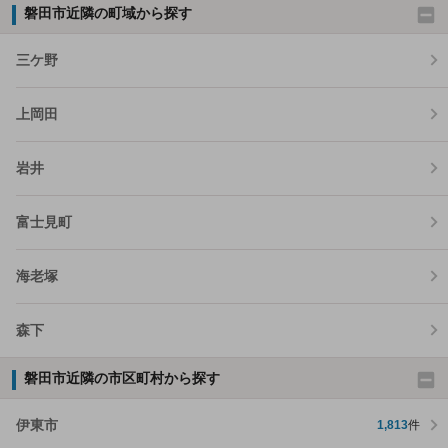
磐田市近隣の町域から探す
三ケ野
上岡田
岩井
富士見町
海老塚
森下
磐田市近隣の市区町村から探す
伊東市
1,813
件