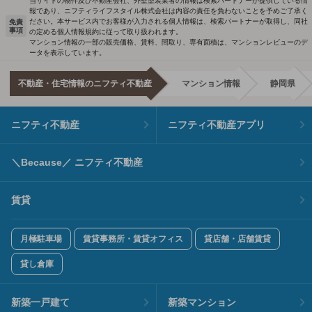
当サイトの物件及び不動産会社、外壁塗装業者の情報は検索パートナーが提供している情
報であり、ニフティライフスタイル株式会社は内容の責任を負わないことを予めご了承く
ださい。本サービス内でお客様が入力される個人情報は、検索パートナーが取得し、同社
免責
事項
の定める個人情報規約に従って取り扱われます。
マンション情報の一部の販売価格、賃料、間取り、専有面積は、マンションレビューのデ
ータを表示しています。
不動産・住宅情報のニフティ不動産
マンション情報
静岡県
ニフティ不動産
ニフティ不動産アプリ
＼Because／ ニフティ不動産
賃貸
月極駐車場
賃貸事務所・賃貸オフィス
貸店舗・店舗賃貸
貸し倉庫
新築一戸建て
新築マンション