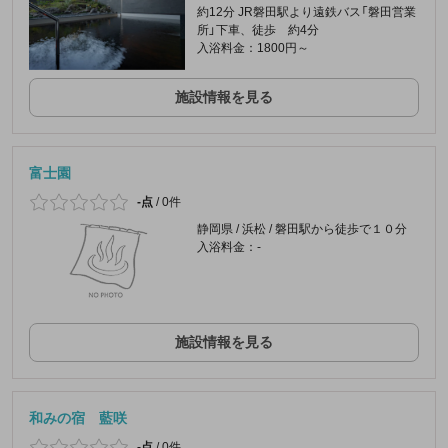
約12分 JR磐田駅より遠鉄バス「磐田営業
所」下車、徒歩 約4分
入浴料金：1800円～
施設情報を見る
富士園
-点
/
0件
静岡県 / 浜松 / 磐田駅から徒歩で１０分
入浴料金：-
施設情報を見る
和みの宿 藍咲
-点
/
0件