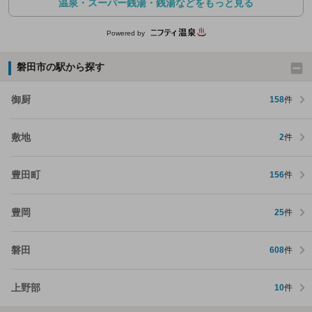
温泉・スーパー銭湯・銭湯などをもっと見る
Powered by
磐田市の駅から探す
御厨
158
件
敷地
2
件
豊田町
156
件
豊岡
25
件
磐田
608
件
上野部
10
件