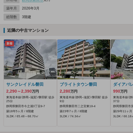
築年月
2026年3月
総階数
3階建
近隣の中古マンション
新着
サンクレイドル磐田
ブライトタウン磐田
ダイアパ
2,290～2,390
2,280
990
万円
万円
万円
東海道本線（静岡--滋賀）/磐田駅 徒歩
東海道本線（静岡--滋賀）/磐田駅 徒歩
東海道本線（静岡
25分
9分
37分
静岡県磐田市今之浦3丁目9‐7
静岡県磐田市二之宮東19‐4
静岡県磐田市見付
築18年5ヶ月 / 8階建
築23年7ヶ月 / 8階建
築29年11ヶ月 
3LDK / 65.48～68.70㎡
3LDK / 74.34㎡
3LDK / 66.18