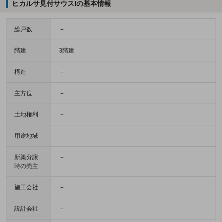
ヒカルサ見付サウスIの基本情報
総戸数
－
階建
3階建
構造
－
主方位
－
土地権利
－
用途地域
－
新築分譲
－
時の売主
施工会社
－
設計会社
－