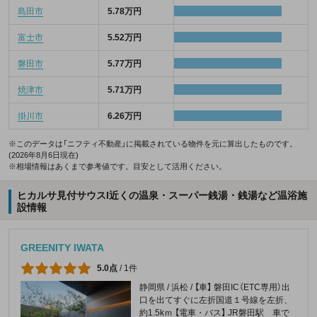
島田市
5.78万円
富士市
5.52万円
磐田市
5.77万円
焼津市
5.71万円
掛川市
6.26万円
※このデータは「ニフティ不動産」に掲載されている物件を元に算出したものです。
(2026年8月6日現在)
※相場情報はあくまで参考値です。目安として活用ください。
ヒカルサ見付サウスI近くの温泉・スーパー銭湯・銭湯など温浴施
設情報
GREENITY IWATA
5.0点
/
1件
静岡県 / 浜松 / 【車】 磐田IC（ETC専用）出
口を出てすぐに左折国道１号線を左折、
約1.5kｍ 【電車・バス】 JR磐田駅 車で