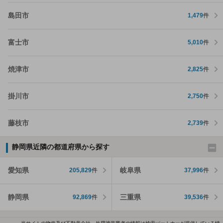
島田市
1,479
件
富士市
5,010
件
焼津市
2,825
件
掛川市
2,750
件
藤枝市
2,739
件
静岡県近隣の都道府県から探す
愛知県
岐阜県
205,829
件
37,996
件
静岡県
三重県
92,869
件
39,536
件