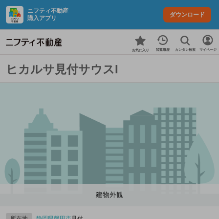
ニフティ不動産
ダウンロード
購入アプリ
カンタン検索
閲覧履歴
マイページ
お気に入り
ヒカルサ見付サウスI
建物外観
所在地
静岡県
磐田市
見付