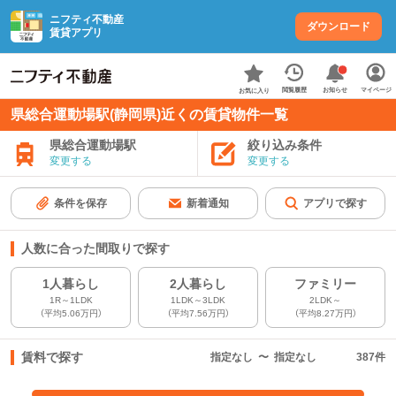
ニフティ不動産
ダウンロード
賃貸アプリ
お知らせ
閲覧履歴
マイページ
お気に入り
県総合運動場駅(静岡県)近くの賃貸物件一覧
県総合運動場駅
絞り込み条件
変更する
変更する
条件を保存
新着通知
アプリで探す
人数に合った間取りで探す
1人暮らし
2人暮らし
ファミリー
1R～1LDK
1LDK～3LDK
2LDK～
（平均5.06万円）
（平均7.56万円）
（平均8.27万円）
賃料で探す
指定なし
〜
指定なし
387
件