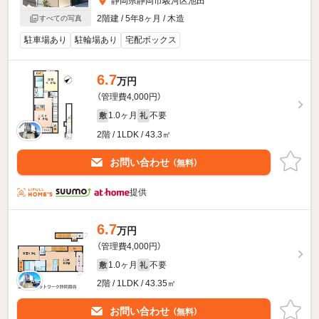
静岡県静岡市駿河区池田
2階建 / 5年8ヶ月 / 木造
すべての写真
駐車場あり
駐輪場あり
宅配ボックス
6.7
万円
（管理費4,000円）
1.0ヶ月
不要
敷
礼
2階 / 1LDK / 43.3㎡
お問い合わせ
（無料）
提供
6.7
万円
（管理費4,000円）
1.0ヶ月
不要
敷
礼
2階 / 1LDK / 43.35㎡
お問い合わせ
（無料）