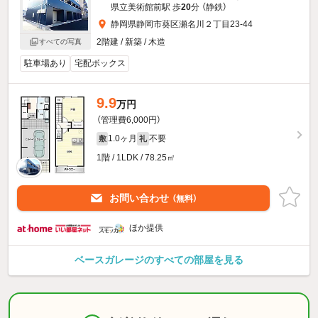
県立美術館前駅 歩
20
分 （静鉄）
静岡県静岡市葵区瀬名川２丁目23-44
2階建 / 新築 / 木造
すべての写真
駐車場あり
宅配ボックス
9.9
万円
（管理費6,000円）
1.0ヶ月
不要
敷
礼
1階 / 1LDK / 78.25㎡
お問い合わせ
（無料）
ほか提供
ベースガレージのすべての部屋を見る