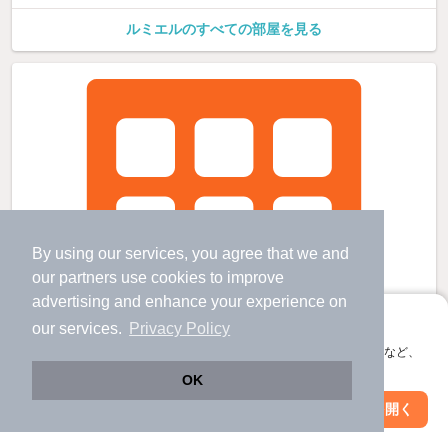
ルミエルのすべての部屋を見る
By using our services, you agree that we and
our
partners
use cookies to improve
advertising and enhance your experience on
アプリに切り替えて、サクサクお部屋探し
our services.
Privacy Policy
会員登録なしですぐ使える。マップ検索やお気に入り保存など、
アプリ限定の便利な機能が使えます！
OK
Web版で続行
アプリを開く
駅・沿線を変更
絞り込み条件を変更