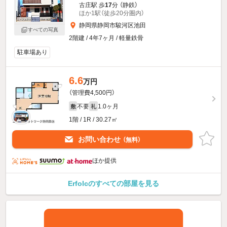
古庄駅 歩
17
分 （静鉄）
ほか1駅（徒歩20分圏内）
静岡県静岡市駿河区池田
すべての写真
2階建 / 4年7ヶ月 / 軽量鉄骨
駐車場あり
6.6
万円
（管理費4,500円）
不要
1.0ヶ月
敷
礼
1階 / 1R / 30.27㎡
お問い合わせ
（無料）
ほか提供
Erfolcのすべての部屋を見る