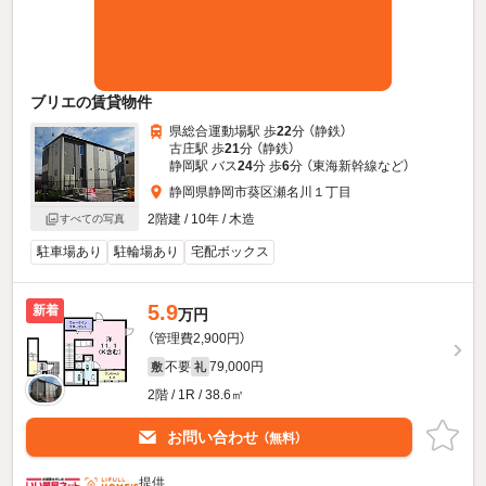
ブリエの賃貸物件
県総合運動場駅 歩
22
分 （静鉄）
古庄駅 歩
21
分 （静鉄）
静岡駅 バス
24
分 歩
6
分 （東海新幹線
など
）
静岡県静岡市葵区瀬名川１丁目
2階建 / 10年 / 木造
すべての写真
駐車場あり
駐輪場あり
宅配ボックス
5.9
新着
万円
（管理費2,900円）
不要
79,000円
敷
礼
2階 / 1R / 38.6㎡
お問い合わせ
（無料）
提供