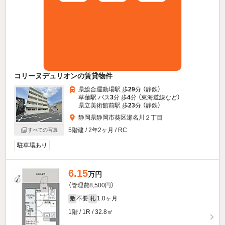
コリーヌデュリオンの賃貸物件
県総合運動場駅 歩
29
分 （静鉄）
草薙駅 バス
3
分 歩
4
分 （東海道線
など
）
県立美術館前駅 歩
23
分 （静鉄）
静岡県静岡市葵区瀬名川２丁目
5階建 / 2年2ヶ月 / RC
すべての写真
駐車場あり
6.15
万円
（管理費8,500円）
不要
1.0ヶ月
敷
礼
1階 / 1R / 32.8㎡