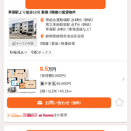
草薙駅より徒歩12分 新築 3階建の賃貸物件
県総合運動場駅 歩
19
分 （静鉄）
県立美術館前駅 歩
7
分 （静鉄）
草薙駅 歩
8
分 （東海道線
など
）
静岡県静岡市清水区谷田
3階建 / 新築 / 軽量鉄骨
すべての写真
駐輪場あり
宅配ボックス
8.5
万円
（管理費6,000円）
不要
40,000円
敷
礼
2階 / 1LDK / 43.19㎡
お問い合わせ
（無料）
ほか提供