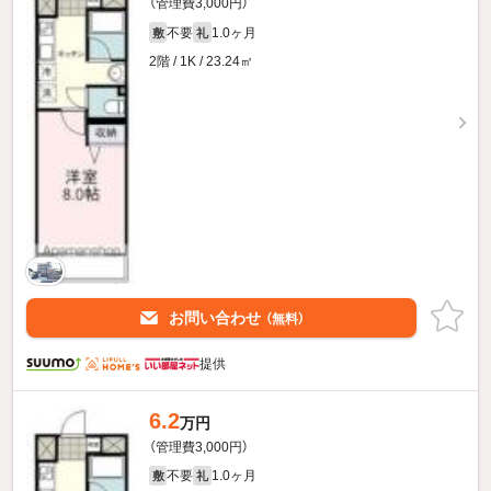
（管理費3,000円）
不要
1.0ヶ月
敷
礼
2階 / 1K / 23.24㎡
お問い合わせ
（無料）
提供
6.2
万円
（管理費3,000円）
不要
1.0ヶ月
敷
礼