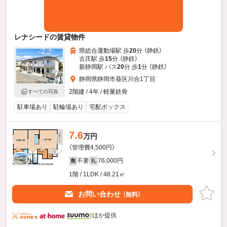
レナシードの賃貸物件
県総合運動場駅 歩
20
分 （静鉄）
古庄駅 歩
15
分 （静鉄）
新静岡駅 バス
20
分 歩
1
分 （静鉄）
静岡県静岡市葵区川合1丁目
2階建 / 4年 / 軽量鉄骨
すべての写真
駐車場あり
駐輪場あり
宅配ボックス
7.6
万円
（管理費4,500円）
不要
76,000円
敷
礼
1階 / 1LDK / 48.21㎡
お問い合わせ
（無料）
ほか提供