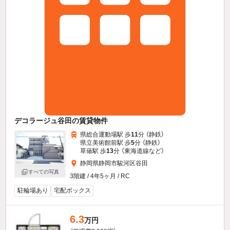
デコラージュ谷田の賃貸物件
県総合運動場駅 歩
11
分 （静鉄）
県立美術館前駅 歩
5
分 （静鉄）
草薙駅 歩
13
分 （東海道線
など
）
静岡県静岡市駿河区谷田
すべての写真
3階建 / 4年5ヶ月 / RC
駐輪場あり
宅配ボックス
6.3
万円