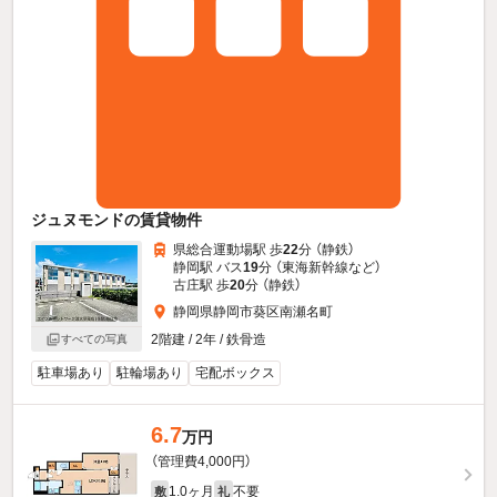
ジュヌモンドの賃貸物件
県総合運動場駅 歩
22
分 （静鉄）
静岡駅 バス
19
分 （東海新幹線
など
）
古庄駅 歩
20
分 （静鉄）
静岡県静岡市葵区南瀬名町
2階建 / 2年 / 鉄骨造
すべての写真
駐車場あり
駐輪場あり
宅配ボックス
6.7
万円
（管理費4,000円）
1.0ヶ月
不要
敷
礼