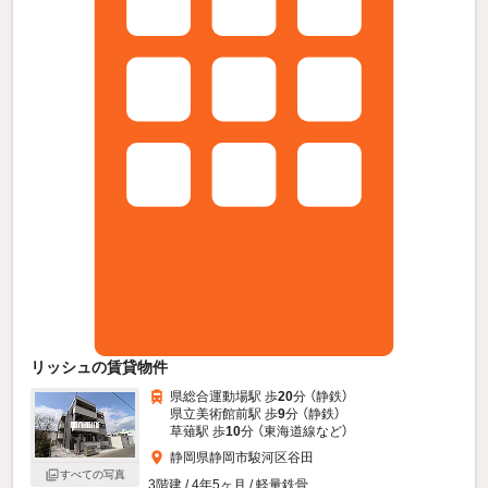
リッシュの賃貸物件
県総合運動場駅 歩
20
分 （静鉄）
県立美術館前駅 歩
9
分 （静鉄）
草薙駅 歩
10
分 （東海道線
など
）
静岡県静岡市駿河区谷田
すべての写真
3階建 / 4年5ヶ月 / 軽量鉄骨