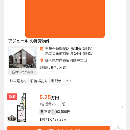
アジュールIの賃貸物件
県総合運動場駅 歩
15
分 （静鉄）
県立美術館前駅 歩
14
分 （静鉄）
静岡県静岡市駿河区中吉田
2階建 / 9年 / 木造
すべての写真
駐車場あり
駐輪場あり
宅配ボックス
5.25
新着
万円
（管理費2,900円）
不要
63,500円
敷
礼
1階 / 1K / 27.29㎡