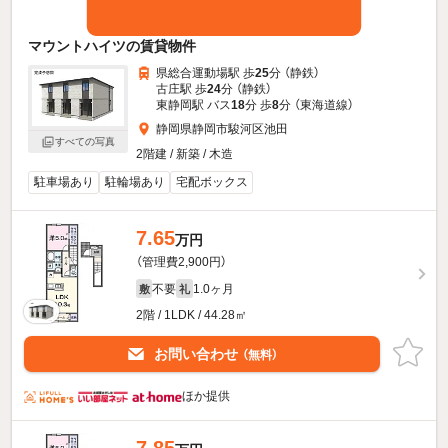
マウントハイツの賃貸物件
県総合運動場駅 歩
25
分 （静鉄）
古庄駅 歩
24
分 （静鉄）
東静岡駅 バス
18
分 歩
8
分 （東海道線）
静岡県静岡市駿河区池田
すべての写真
2階建 / 新築 / 木造
駐車場あり
駐輪場あり
宅配ボックス
7.65
万円
（管理費2,900円）
不要
1.0ヶ月
敷
礼
2階 / 1LDK / 44.28㎡
お問い合わせ
（無料）
ほか提供