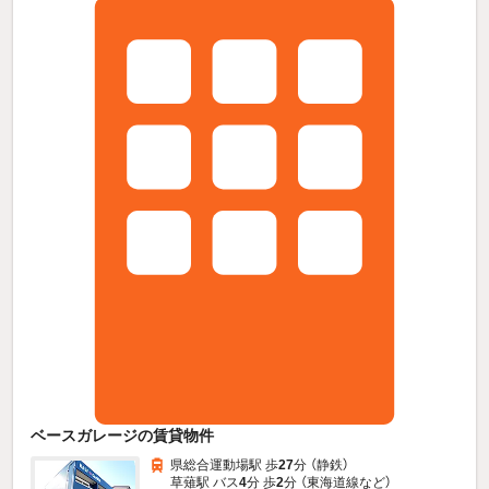
ベースガレージの賃貸物件
県総合運動場駅 歩
27
分 （静鉄）
草薙駅 バス
4
分 歩
2
分 （東海道線
など
）