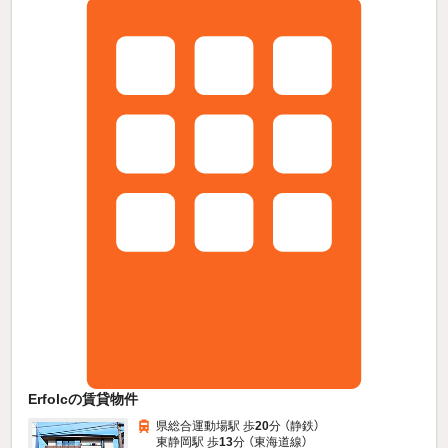
Erfolcの賃貸物件
県総合運動場駅 歩
20
分 （静鉄）
東静岡駅 歩
13
分 （東海道線）