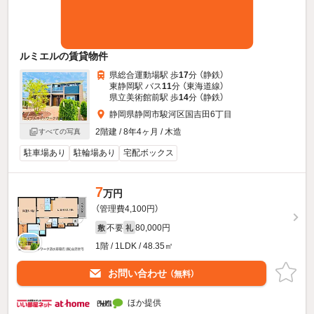
ルミエルの賃貸物件
県総合運動場駅 歩
17
分 （静鉄）
東静岡駅 バス
11
分 （東海道線）
県立美術館前駅 歩
14
分 （静鉄）
静岡県静岡市駿河区国吉田6丁目
2階建 / 8年4ヶ月 / 木造
すべての写真
駐車場あり
駐輪場あり
宅配ボックス
7
万円
（管理費4,100円）
不要
80,000円
敷
礼
1階 / 1LDK / 48.35㎡
お問い合わせ
（無料）
ほか提供