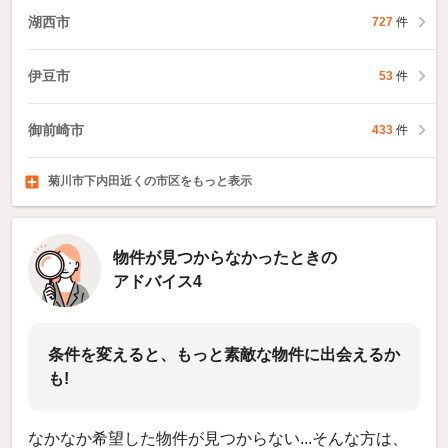
湖西市
727
件
伊豆市
53
件
御前崎市
433
件
菊川市下内田近くの市区をもっと表示
伊豆の国市
牧之原市
賀茂郡東伊豆町
228
402
件
件
43
件
物件が見つからなかったときの
アドバイス4
条件を変えると、もっと素敵な物件に出会えるか
も!
なかなか希望した物件が見つからない...そんな方は、