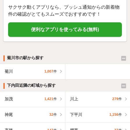
サクサク動くアプリなら、プッシュ通知からの新着物
件の確認がとてもスムーズでおすすめです！
便利なアプリを使ってみる(無料)
菊川市の駅から探す
菊川
1,007
件
下内田近隣の町域から探す
加茂
川上
1,421
件
279
件
神尾
下平川
32
件
1,156
件