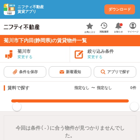
ニフティ不動産
ダウンロード
賃貸アプリ
お知らせ
閲覧履歴
マイページ
お気に入り
菊川市下内田(静岡県)の賃貸物件一覧
菊川市
絞り込み条件
変更する
変更する
条件を保存
新着通知
アプリで探す
賃料で探す
指定なし
〜
指定なし
0
件
指定した賃料で絞り込む
今回は条件（
-
）に合う物件が見つかりませんでし
た。