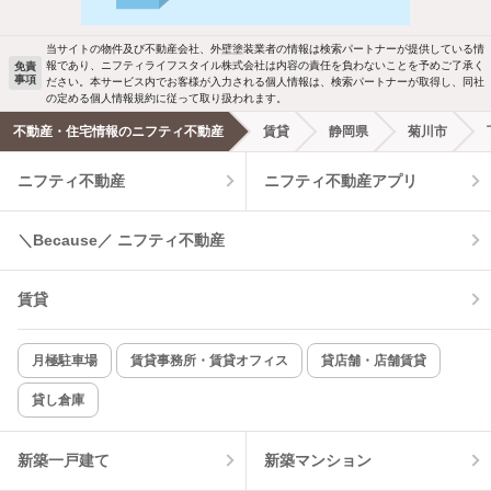
駐車場あり
ペット相談
当サイトの物件及び不動産会社、外壁塗装業者の情報は検索パートナーが提供している情
報であり、ニフティライフスタイル株式会社は内容の責任を負わないことを予めご了承く
免責
洗濯機置場あり
独立洗面台
事項
ださい。本サービス内でお客様が入力される個人情報は、検索パートナーが取得し、同社
の定める個人情報規約に従って取り扱われます。
エアコンあり
都市ガス
不動産・住宅情報のニフティ不動産
賃貸
静岡県
菊川市
ニフティ不動産
ニフティ不動産アプリ
温水洗浄便座
オートロック
コンロ2口以上
追焚き機能
＼Because／ ニフティ不動産
TV付インターホン
角部屋
賃貸
新着のみ
インターネット無料
月極駐車場
賃貸事務所・賃貸オフィス
貸店舗・店舗賃貸
貸し倉庫
該当件数:
物件一覧に反映
0
件
新築一戸建て
新築マンション