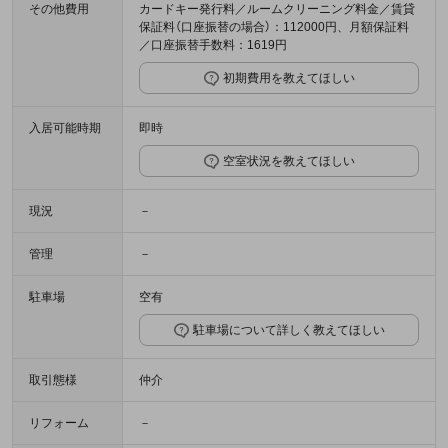
その他費用
カードキー発行料／ルームクリーニング料金／賃貸
保証料（口座振替の場合）：112000円、月額保証料
／口座振替手数料：1619円
初期費用を教えてほしい
入居可能時期
即時
空室状況を教えてほしい
現況
－
管理
－
駐車場
空有
駐車場について詳しく教えてほしい
取引態様
仲介
リフォーム
－