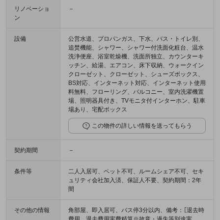
リノベーショ
－
ン
設備
公営水道、プロパンガス、下水、バス・トイレ別、
追焚機能、シャワー、シャワー付洗面化粧台、温水
洗浄便座、浴室乾燥機、洗面所独立、カウンターキ
ッチン、給湯、エアコン、床下収納、ウォークイン
クローゼット、クローゼット、シューズボックス、
BS対応、インターネット対応、インターネット使用
料無料、フローリング、バルコニー、室内洗濯機置
場、照明器具付き、TVモニタ付インターホン、駐車
場あり、宅配ボックス
この物件の詳しい情報を送ってもらう
契約期間
－
条件等
二人入居可、ペット不可、ルームシェア不可、セキ
ュリティ会社加入済、保証人不要、契約期間：2年
間
その他の情報
角部屋、即入居可、バス停3分以内、備考：［退去時
費用 退去費用実費精算※故意・過失等別途実