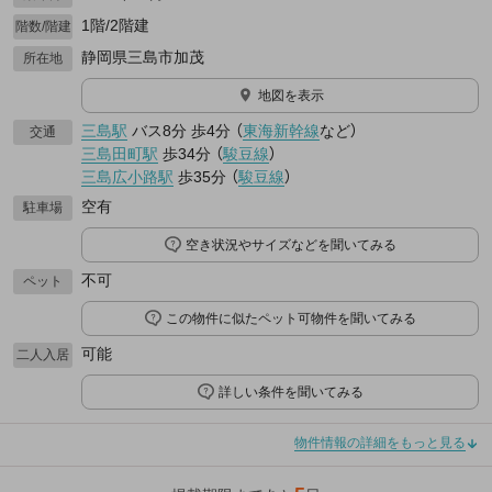
1階/2階建
階数/階建
静岡県三島市加茂
所在地
地図を表示
三島駅
バス8分
歩4分
（
東海新幹線
など
）
交通
三島田町駅
歩34分
（
駿豆線
）
三島広小路駅
歩35分
（
駿豆線
）
空有
駐車場
空き状況やサイズなどを聞いてみる
不可
ペット
この物件に似たペット可物件を聞いてみる
可能
二人入居
詳しい条件を聞いてみる
物件情報の詳細をもっと見る