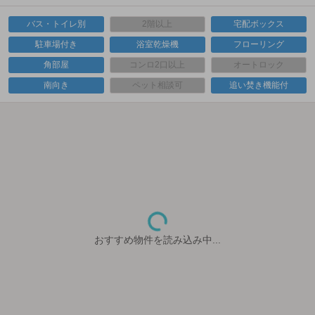
バス・トイレ別
2階以上
宅配ボックス
駐車場付き
浴室乾燥機
フローリング
角部屋
コンロ2口以上
オートロック
南向き
ペット相談可
追い焚き機能付
おすすめ物件を読み込み中...