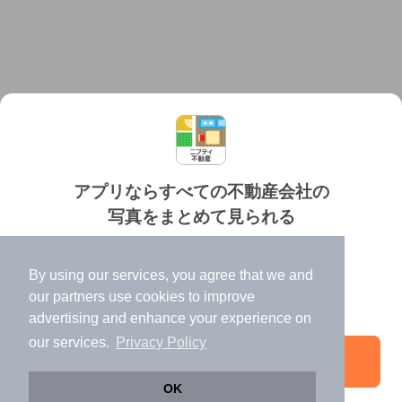
アプリならすべての不動産会社の
写真をまとめて見られる
対応機種
個人情報保護ポリシー
利用規約
運営会社
✔️
たくさんの写真でイメージふくらむ
ヘルプ・お問い合わせ
採用情報
By using our services, you agree that we and
✔️
高速表示で似た物件も見つけやすい
our
partners
use cookies to improve
✔️
便利な通知機能も充実
advertising and enhance your experience on
our services.
Privacy Policy
アプリを開く
©NIFTY Lifestyle Co., Ltd.
OK