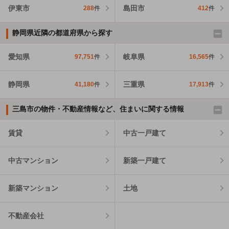
伊東市
島田市
288
件
412
件
静岡県近隣の都道府県から探す
愛知県
岐阜県
97,751
件
16,565
件
静岡県
三重県
41,180
件
17,913
件
三島市の物件・不動産情報など、住まいに関する情報
賃貸
中古一戸建て
中古マンション
新築一戸建て
新築マンション
土地
不動産会社