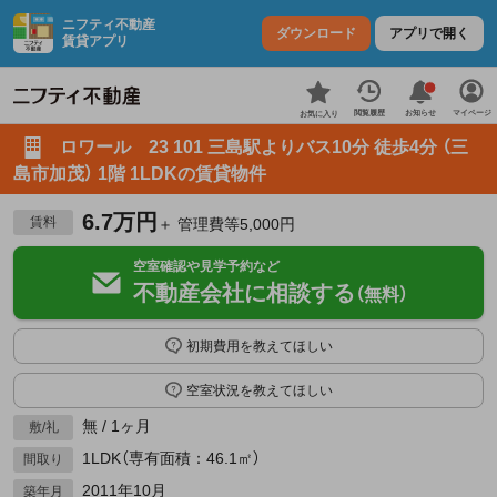
ニフティ不動産
ダウンロード
アプリで開く
賃貸アプリ
お知らせ
閲覧履歴
マイページ
お気に入り
ロワール 23 101 三島駅よりバス10分 徒歩4分 （三
島市加茂） 1階 1LDKの賃貸物件
6.7万円
賃料
＋ 管理費等5,000円
空室確認や見学予約など
不動産会社に相談する
（無料）
初期費用を教えてほしい
空室状況を教えてほしい
無 / 1ヶ月
敷/礼
1LDK（専有面積：46.1㎡）
間取り
2011年10月
築年月