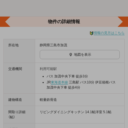
物件の詳細情報
情報の見方はこちら
所在地
静岡県三島市加茂
地図を表示
交通機関
利用可能駅
バス 加茂中央下車 徒歩3分
JR
東海道本線
三島駅 バス10分 伊豆箱根バス
加茂中央下車 徒歩4分
建物構造
軽量鉄骨造
間取り詳細
リビングダイニングキッチン 14.1帖洋室 5.1帖
（帖）