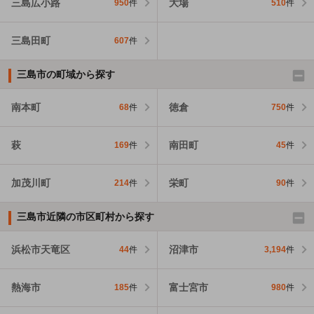
三島広小路
大場
950
件
510
件
三島田町
607
件
三島市の町域から探す
南本町
徳倉
68
件
750
件
萩
南田町
169
件
45
件
加茂川町
栄町
214
件
90
件
三島市近隣の市区町村から探す
浜松市天竜区
沼津市
44
件
3,194
件
熱海市
富士宮市
185
件
980
件