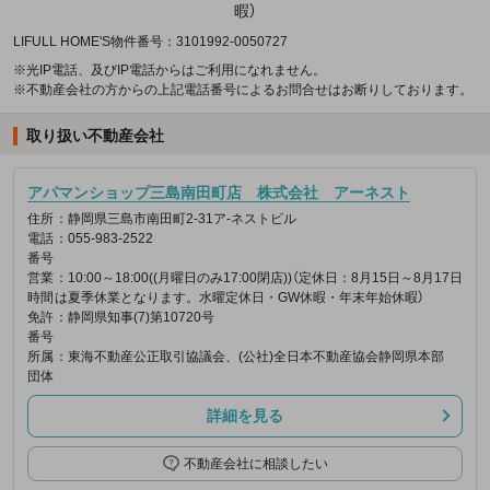
暇）
LIFULL HOME'S物件番号：3101992-0050727
※光IP電話、及びIP電話からはご利用になれません。
※不動産会社の方からの上記電話番号によるお問合せはお断りしております。
取り扱い不動産会社
アパマンショップ三島南田町店 株式会社 アーネスト
住所
：静岡県三島市南田町2-31ア-ネストビル
電話
：055-983-2522
番号
営業
：10:00～18:00((月曜日のみ17:00閉店))（定休日：8月15日～8月17日
時間
は夏季休業となります。水曜定休日・GW休暇・年末年始休暇）
免許
：静岡県知事(7)第10720号
番号
所属
：東海不動産公正取引協議会、(公社)全日本不動産協会静岡県本部
団体
詳細を見る
不動産会社に相談したい