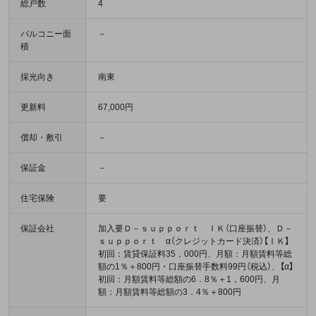
総戸数
4
バルコニー面
－
積
採光向き
南東
更新料
67,000円
償却・敷引
－
保証金
－
住宅保険
要
保証会社
加入要Ｄ－ｓｕｐｐｏｒｔ ＩＫ（口座振替）、Ｄ－
ｓｕｐｐｏｒｔ α（クレジットカード決済）【ＩＫ】
初回：賃貸保証料35，000円、月額：月額賃料等総
額の1％＋800円・口座振替手数料99円（税込）、【α】
初回：月額賃料等総額の6．8％＋1，600円、月
額：月額賃料等総額の3．4％＋800円