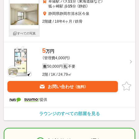
草薙駅 バス
11
分 （東海道線
など
）
狐ヶ崎駅 歩
15
分 （静鉄）
静岡県静岡市清水区今泉
2階建 / 18年4ヶ月 / 鉄骨
すべての写真
5
万円
（管理費4,000円）
50,000円
不要
敷
礼
2階 / 1K / 24.79㎡
お問い合わせ
（無料）
提供
ラウンジのすべての部屋を見る