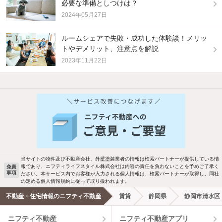
必要な準備としつけは？
2024年05月27日
ルームシェアで失敗・成功した体験談！メリッ
トやデメリット、注意点を解説
2023年11月22日
他の人はこんな条件で絞り込んでいます！
人気のこだわり条件
バス・トイレ別
2階以上
駐車場あり
ペット相談
当サイトの物件及び不動産会社、外壁塗装業者の情報は検索パートナーが提供している情
報であり、ニフティライフスタイル株式会社は内容の責任を負わないことを予めご了承く
免責
事項
ださい。本サービス内でお客様が入力される個人情報は、検索パートナーが取得し、同社
洗濯機置場あり
独立洗面台
の定める個人情報規約に従って取り扱われます。
不動産・住宅情報のニフティ不動産
賃貸
静岡県
静岡市清水区
エアコンあり
都市ガス
ニフティ不動産
ニフティ不動産アプリ