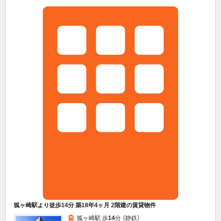
狐ヶ崎駅より徒歩14分 築18年4ヶ月 2階建の賃貸物件
狐ヶ崎駅 歩
14
分 （静鉄）