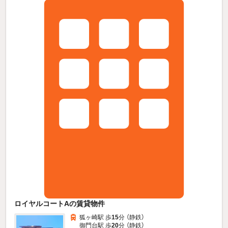
ロイヤルコートAの賃貸物件
狐ヶ崎駅 歩
15
分 （静鉄）
御門台駅 歩
20
分 （静鉄）