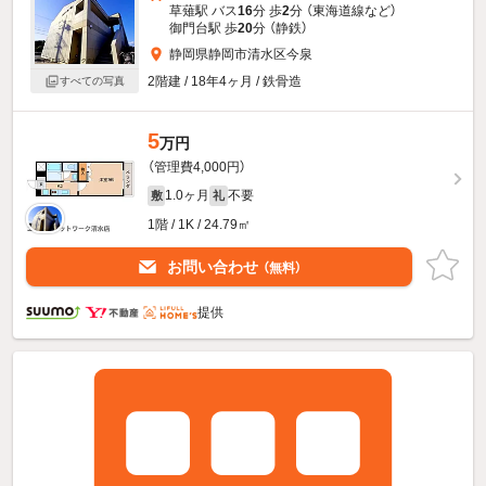
草薙駅 バス
16
分 歩
2
分 （東海道線
など
）
御門台駅 歩
20
分 （静鉄）
静岡県静岡市清水区今泉
2階建 / 18年4ヶ月 / 鉄骨造
すべての写真
5
万円
（管理費4,000円）
1.0ヶ月
不要
敷
礼
1階 / 1K / 24.79㎡
お問い合わせ
（無料）
提供