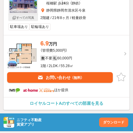
桜橋駅 歩
24
分 （静鉄）
静岡県静岡市清水区今泉
2階建 / 21年8ヶ月 / 軽量鉄骨
すべての写真
駐車場あり
駐輪場あり
6.9
万円
（管理費5,000円）
不要
60,000円
敷
礼
1階 / 2LDK / 55.28㎡
お問い合わせ
（無料）
ほか提供
ロイヤルコートAのすべての部屋を見る
ニフティ不動産
ダウンロード
賃貸アプリ