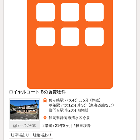
ロイヤルコート Bの賃貸物件
狐ヶ崎駅 バス
4
分 歩
5
分 （静鉄）
草薙駅 バス
12
分 歩
5
分 （東海道線
など
）
御門台駅 歩
20
分 （静鉄）
静岡県静岡市清水区今泉
2階建 / 21年8ヶ月 / 軽量鉄骨
すべての写真
駐車場あり
駐輪場あり