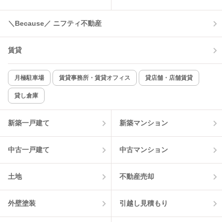
温水洗浄便座
オートロック
＼Because／ ニフティ不動産
コンロ2口以上
追焚き機能
賃貸
TV付インターホン
角部屋
新着のみ
インターネット無料
月極駐車場
賃貸事務所・賃貸オフィス
貸店舗・店舗賃貸
貸し倉庫
該当件数:
物件一覧に反映
4
件
新築一戸建て
新築マンション
中古一戸建て
中古マンション
土地
不動産売却
外壁塗装
引越し見積もり