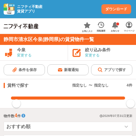
ニフティ不動産
ダウンロード
賃貸アプリ
お知らせ
閲覧履歴
マイページ
お気に入り
静岡市清水区今泉(静岡県)の賃貸物件一覧
今泉
絞り込み条件
変更する
変更する
条件を保存
新着通知
アプリで探す
賃料で探す
指定なし
〜
指定なし
4
件
指定した賃料で絞り込む
4
物件数
件
2026年07月31日
更新