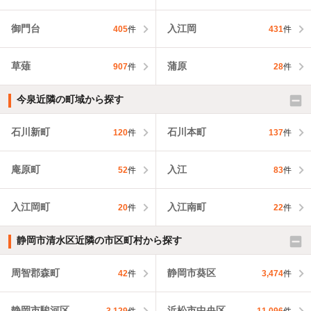
御門台
入江岡
405
件
431
件
草薙
蒲原
907
件
28
件
今泉近隣の町域から探す
石川新町
石川本町
120
件
137
件
庵原町
入江
52
件
83
件
入江岡町
入江南町
20
件
22
件
静岡市清水区近隣の市区町村から探す
周智郡森町
静岡市葵区
42
件
3,474
件
静岡市駿河区
浜松市中央区
3,129
件
11,096
件