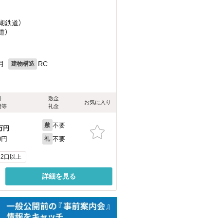
）
湖鉄道）
道）
月
RC
建物構造
料
敷金
お気に入り
費等
礼金
不要
敷
万円
不要
0円
礼
2口以上
詳細を見る