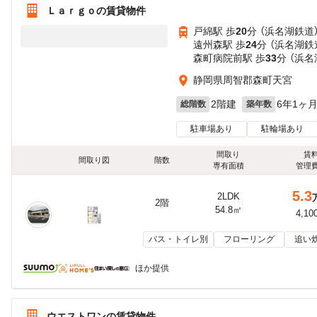
Ｌａｒｇｏの賃貸物件
戸綿駅 歩
20
分 （浜名湖鉄道
遠州森駅 歩
24
分 （浜名湖鉄
森町病院前駅 歩
33
分 （浜名
静岡県周智郡森町天宮
2階建
6年1ヶ
総階数
築年数
駐車場あり
駐輪場あり
間取り
賃
間取り図
階数
専有面積
管理
5.3
2LDK
2階
54.8㎡
4,10
バス・トイレ別
フローリング
追い
ほか提供
ウエストワンの賃貸物件