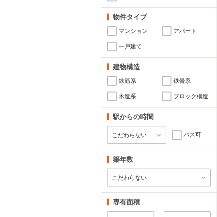
物件タイプ
マンション
アパート
一戸建て
建物構造
鉄筋系
鉄骨系
木造系
ブロック構造
駅からの時間
バス可
築年数
専有面積