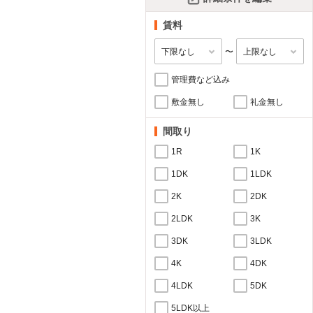
賃料
〜
管理費など込み
敷金無し
礼金無し
間取り
1R
1K
1DK
1LDK
2K
2DK
2LDK
3K
3DK
3LDK
4K
4DK
4LDK
5DK
5LDK以上