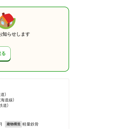
お知らせします
取る
鉄道）
東海道線）
鉄道）
月
軽量鉄骨
建物構造