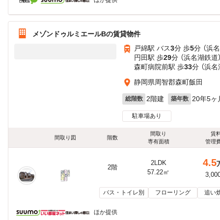
ほか提供
メゾンドゥルミエールBの賃貸物件
戸綿駅 バス
3
分 歩
5
分 （浜
円田駅 歩
29
分 （浜名湖鉄道
森町病院前駅 歩
33
分 （浜名
静岡県周智郡森町飯田
2階建
20年5ヶ
総階数
築年数
駐車場あり
間取り
賃
間取り図
階数
専有面積
管理
4.5
2LDK
2階
57.22㎡
3,00
バス・トイレ別
フローリング
追い
ほか提供