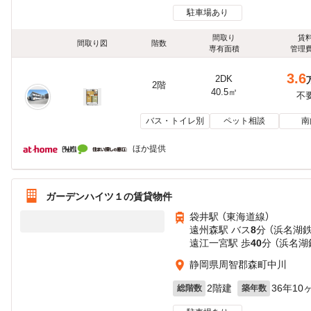
駐車場あり
間取り
賃
間取り図
階数
専有面積
管理
3.6
2DK
2階
40.5㎡
不
バス・トイレ別
ペット相談
南
ほか提供
ガーデンハイツ１の賃貸物件
袋井駅 （東海道線）
遠州森駅 バス
8
分 （浜名湖
遠江一宮駅 歩
40
分 （浜名湖
静岡県周智郡森町中川
2階建
36年10
総階数
築年数