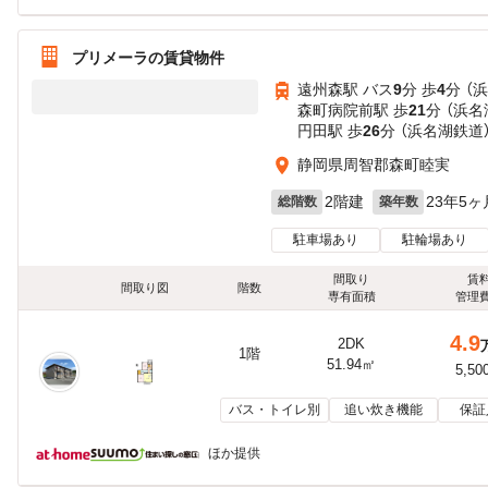
プリメーラの賃貸物件
遠州森駅 バス
9
分 歩
4
分 （
森町病院前駅 歩
21
分 （浜名
円田駅 歩
26
分 （浜名湖鉄道
静岡県周智郡森町睦実
2階建
23年5ヶ
総階数
築年数
駐車場あり
駐輪場あり
間取り
賃
間取り図
階数
専有面積
管理
4.9
2DK
1階
51.94㎡
5,50
バス・トイレ別
追い炊き機能
保証
ほか提供