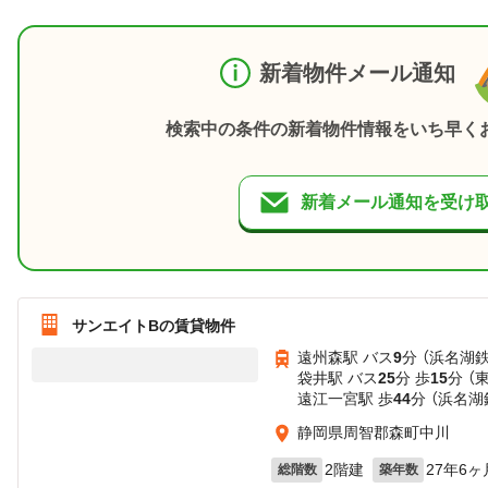
新着物件メール通知
検索中の条件の新着物件情報をいち早く
新着メール通知を受け
サンエイトBの賃貸物件
遠州森駅 バス
9
分 （浜名湖
袋井駅 バス
25
分 歩
15
分 （
遠江一宮駅 歩
44
分 （浜名湖
静岡県周智郡森町中川
2階建
27年6ヶ
総階数
築年数