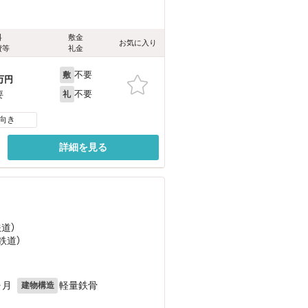
料
敷金
お気に入り
費等
礼金
不要
敷
万円
不要
要
礼
向き
詳細を見る
鉄道）
鉄道）
ヶ月
軽量鉄骨
建物構造