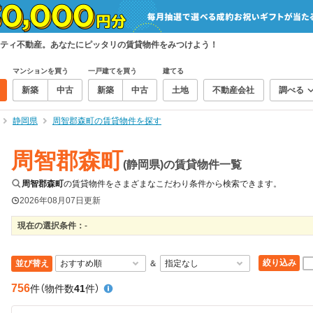
ティ不動産。あなたにピッタリの賃貸物件をみつけよう！
マンションを買う
一戸建てを買う
建てる
新築
中古
新築
中古
土地
不動産会社
調べる
静岡県
周智郡森町の賃貸物件を探す
周智郡森町
(静岡県)の賃貸物件一覧
周智郡森町
の賃貸物件をさまざまなこだわり条件から検索できます。
2026年08月07日
更新
現在の選択条件：
-
絞り込み
並び替え
＆
756
件
（物件数
41
件）