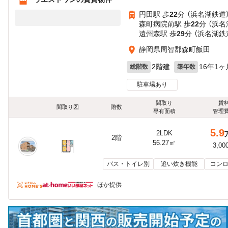
円田駅 歩
22
分 （浜名湖鉄道
森町病院前駅 歩
22
分 （浜名
遠州森駅 歩
29
分 （浜名湖鉄
静岡県周智郡森町飯田
2階建
16年1ヶ
総階数
築年数
駐車場あり
間取り
賃
間取り図
階数
専有面積
管理
5.9
2LDK
2階
56.27㎡
3,00
バス・トイレ別
追い炊き機能
コンロ
ほか提供