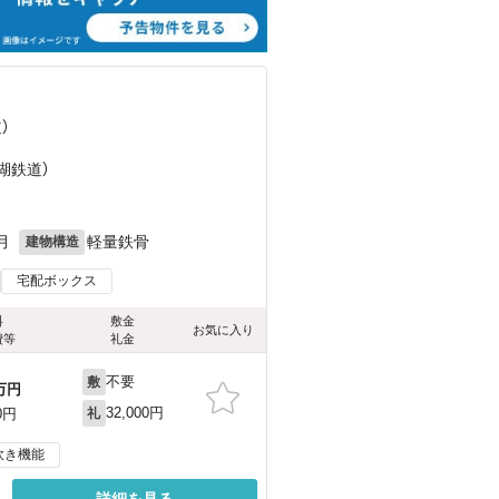
）
湖鉄道）
月
軽量鉄骨
建物構造
宅配ボックス
料
敷金
お気に入り
費等
礼金
不要
敷
万円
32,000円
0円
礼
炊き機能
詳細を見る