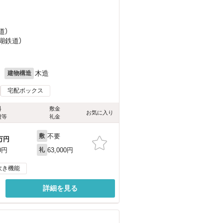
）
道）
湖鉄道）
月
木造
建物構造
宅配ボックス
料
敷金
お気に入り
費等
礼金
不要
敷
万円
63,000円
0円
礼
炊き機能
詳細を見る