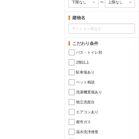
〜
建物名
こだわり条件
バス・トイレ別
2階以上
駐車場あり
ペット相談
洗濯機置場あり
独立洗面台
エアコンあり
都市ガス
温水洗浄便座