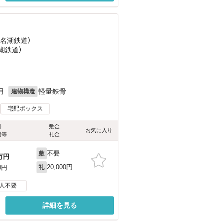
浜名湖鉄道）
湖鉄道）
）
月
軽量鉄骨
建物構造
宅配ボックス
料
敷金
お気に入り
費等
礼金
不要
敷
万円
20,000円
0円
礼
人不要
詳細を見る