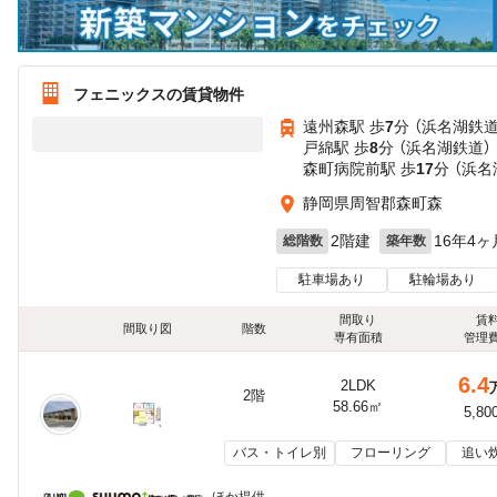
フェニックスの賃貸物件
遠州森駅 歩
7
分 （浜名湖鉄道
戸綿駅 歩
8
分 （浜名湖鉄道）
森町病院前駅 歩
17
分 （浜名
静岡県周智郡森町森
2階建
16年4ヶ
総階数
築年数
駐車場あり
駐輪場あり
間取り
賃
間取り図
階数
専有面積
管理
6.4
2LDK
2階
58.66㎡
5,80
バス・トイレ別
フローリング
追い