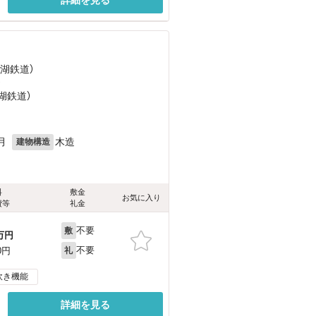
名湖鉄道）
）
湖鉄道）
月
木造
建物構造
料
敷金
お気に入り
費等
礼金
不要
敷
万円
不要
0円
礼
炊き機能
詳細を見る