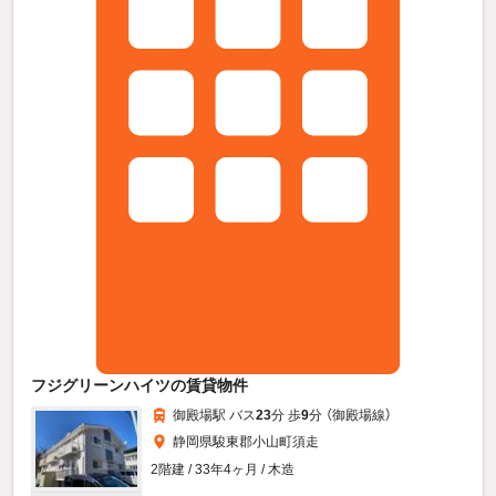
フジグリーンハイツの賃貸物件
御殿場駅 バス
23
分 歩
9
分 （御殿場線）
静岡県駿東郡小山町須走
2階建 / 33年4ヶ月 / 木造