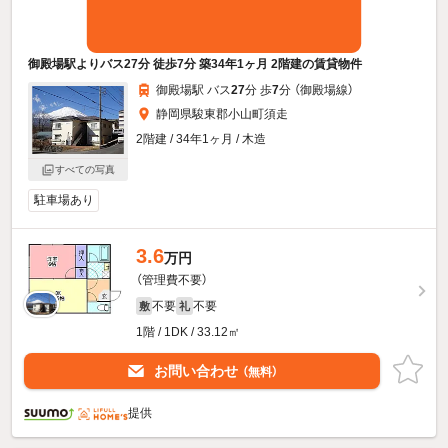
御殿場駅よりバス27分 徒歩7分 築34年1ヶ月 2階建の賃貸物件
御殿場駅 バス
27
分 歩
7
分 （御殿場線）
静岡県駿東郡小山町須走
2階建 / 34年1ヶ月 / 木造
すべての写真
駐車場あり
3.6
万円
（管理費不要）
不要
不要
敷
礼
1階 / 1DK / 33.12㎡
お問い合わせ
（無料）
提供