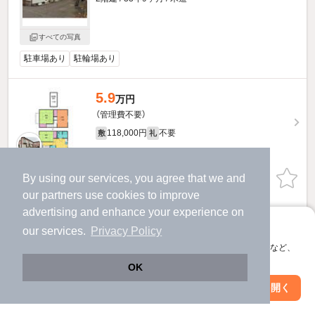
すべての写真
駐車場あり
駐輪場あり
5.9
万円
（管理費不要）
118,000円
不要
敷
礼
1階 / 3DK / 66.01㎡
By using our services, you agree that we and
お問い合わせ
（無料）
our
partners
use cookies to improve
提供
advertising and enhance your experience on
アプリに切り替えて、サクサクお部屋探し
our services.
Privacy Policy
5.9
万円
会員登録なしですぐ使える。マップ検索やお気に入り保存など、
アプリ限定の便利な機能が使えます！
（管理費不要）
OK
118,000円
不要
敷
礼
Web版で続行
アプリを開く
市区町村を変更
絞り込み条件を変更
- / 3DK / 66.01㎡