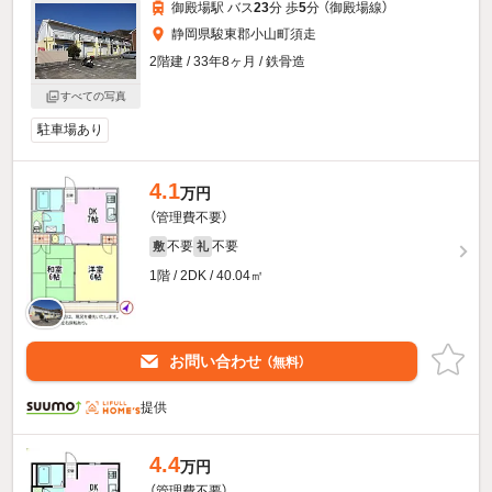
御殿場駅 バス
23
分 歩
5
分 （御殿場線）
静岡県駿東郡小山町須走
2階建 / 33年8ヶ月 / 鉄骨造
すべての写真
駐車場あり
4.1
万円
（管理費不要）
不要
不要
敷
礼
1階 / 2DK / 40.04㎡
お問い合わせ
（無料）
提供
4.4
万円
（管理費不要）