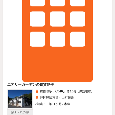
エアリーガーデンの賃貸物件
御殿場駅 バス
40
分 歩
16
分 （御殿場線）
静岡県駿東郡小山町須走
2階建 / 11年11ヶ月 / 木造
すべての写真