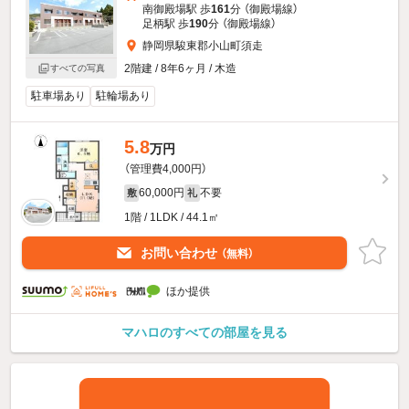
南御殿場駅 歩
161
分 （御殿場線）
足柄駅 歩
190
分 （御殿場線）
静岡県駿東郡小山町須走
2階建 / 8年6ヶ月 / 木造
すべての写真
駐車場あり
駐輪場あり
5.8
万円
（管理費4,000円）
60,000円
不要
敷
礼
1階 / 1LDK / 44.1㎡
お問い合わせ
（無料）
ほか提供
マハロのすべての部屋を見る