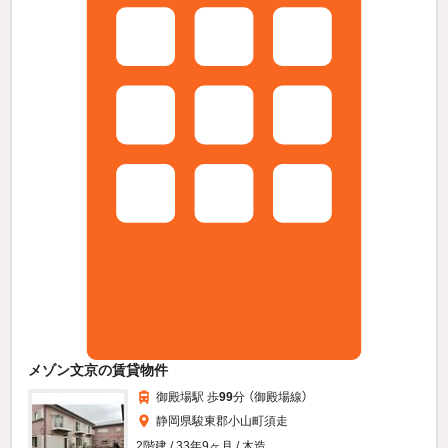
メゾン文京の賃貸物件
御殿場駅 歩
99
分 （御殿場線）
静岡県駿東郡小山町須走
2階建 / 33年9ヶ月 / 木造