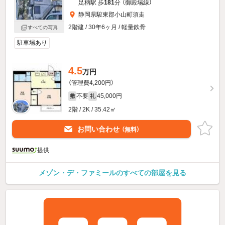
足柄駅 歩
181
分 （御殿場線）
静岡県駿東郡小山町須走
2階建 / 30年6ヶ月 / 軽量鉄骨
すべての写真
駐車場あり
4.5
万円
（管理費4,200円）
不要
45,000円
敷
礼
2階 / 2K / 35.42㎡
お問い合わせ
（無料）
提供
メゾン・デ・ファミールのすべての部屋を見る