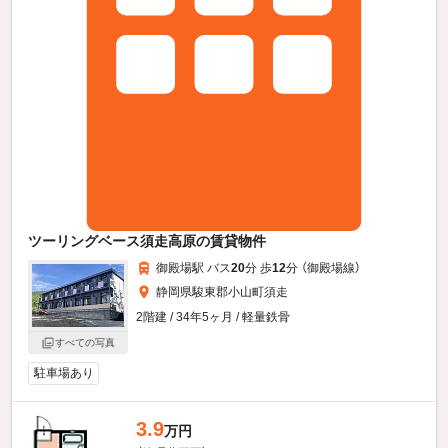
ツーリングベース須走高原の賃貸物件
御殿場駅 バス
20
分 歩
12
分 （御殿場線）
静岡県駿東郡小山町須走
2階建 / 34年5ヶ月 / 軽量鉄骨
すべての写真
駐車場あり
3.9
万円