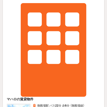
マハロの賃貸物件
御殿場駅 バス
22
分 歩
6
分 （御殿場線）