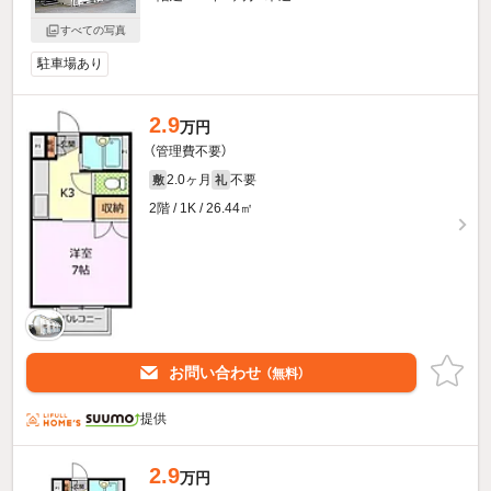
すべての写真
駐車場あり
2.9
万円
（管理費不要）
2.0ヶ月
不要
敷
礼
2階 / 1K / 26.44㎡
お問い合わせ
（無料）
提供
2.9
万円