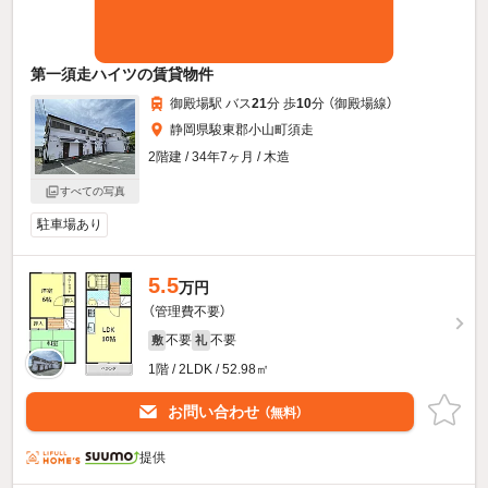
第一須走ハイツの賃貸物件
御殿場駅 バス
21
分 歩
10
分 （御殿場線）
静岡県駿東郡小山町須走
2階建 / 34年7ヶ月 / 木造
すべての写真
駐車場あり
5.5
万円
（管理費不要）
不要
不要
敷
礼
1階 / 2LDK / 52.98㎡
お問い合わせ
（無料）
提供