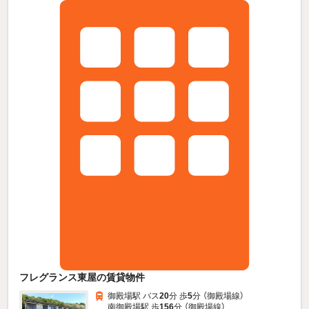
フレグランス東屋の賃貸物件
御殿場駅 バス
20
分 歩
5
分 （御殿場線）
南御殿場駅 歩
156
分 （御殿場線）