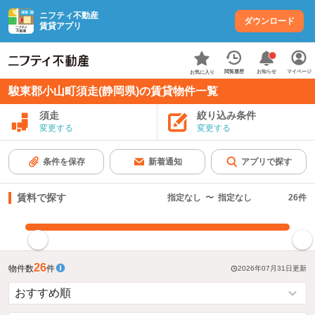
ニフティ不動産
ダウンロード
賃貸アプリ
お知らせ
閲覧履歴
マイページ
お気に入り
駿東郡小山町須走(静岡県)の賃貸物件一覧
須走
絞り込み条件
変更する
変更する
条件を保存
新着通知
アプリで探す
賃料で探す
指定なし
〜
指定なし
26
件
指定した賃料で絞り込む
26
物件数
件
2026年07月31日
更新