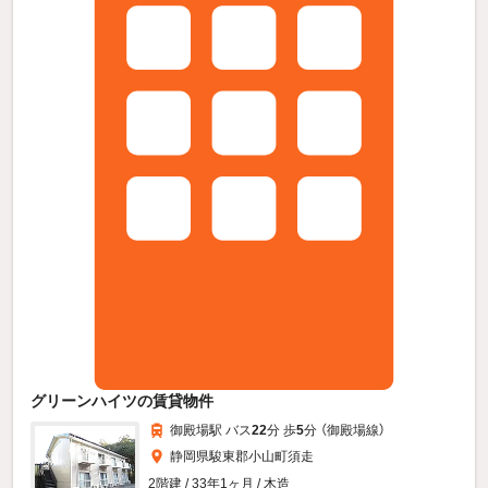
グリーンハイツの賃貸物件
御殿場駅 バス
22
分 歩
5
分 （御殿場線）
静岡県駿東郡小山町須走
2階建 / 33年1ヶ月 / 木造