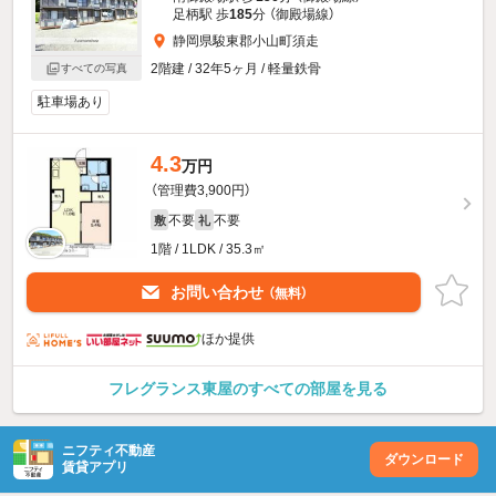
足柄駅 歩
185
分 （御殿場線）
静岡県駿東郡小山町須走
2階建 / 32年5ヶ月 / 軽量鉄骨
すべての写真
駐車場あり
4.3
万円
（管理費3,900円）
不要
不要
敷
礼
1階 / 1LDK / 35.3㎡
お問い合わせ
（無料）
ほか提供
フレグランス東屋のすべての部屋を見る
ニフティ不動産
ダウンロード
賃貸アプリ