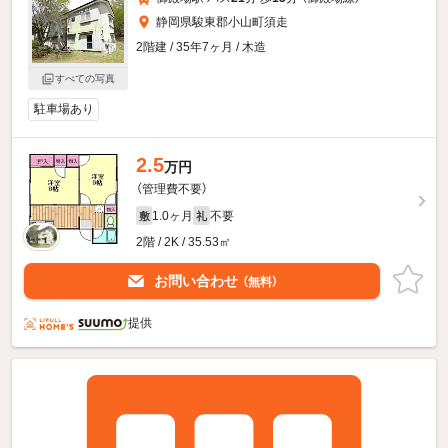
静岡県駿東郡小山町須走
2階建 / 35年7ヶ月 / 木造
すべての写真
駐車場あり
2.5
万円
（管理費不要）
1.0ヶ月
不要
敷
礼
2階 / 2K / 35.53㎡
お問い合わせ
（無料）
提供