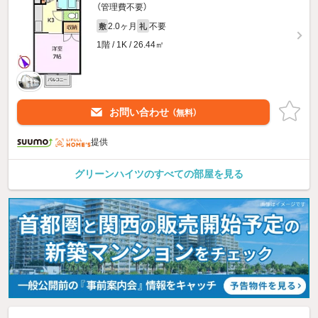
（管理費不要）
2.0ヶ月
不要
敷
礼
1階 / 1K / 26.44㎡
お問い合わせ
（無料）
提供
グリーンハイツのすべての部屋を見る