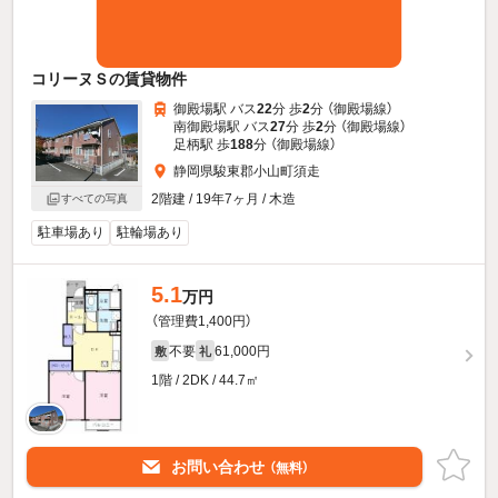
コリーヌＳの賃貸物件
御殿場駅 バス
22
分 歩
2
分 （御殿場線）
南御殿場駅 バス
27
分 歩
2
分 （御殿場線）
足柄駅 歩
188
分 （御殿場線）
静岡県駿東郡小山町須走
2階建 / 19年7ヶ月 / 木造
すべての写真
駐車場あり
駐輪場あり
5.1
万円
（管理費1,400円）
不要
61,000円
敷
礼
1階 / 2DK / 44.7㎡
お問い合わせ
（無料）